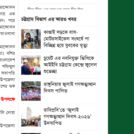
 আন্দোলন
তিন দিন পর ব্রহ্মপুত্র নদে নিখোঁজ
পনায় এক
সাইফুলের মরদেহ গফরগাঁও থেকে উদ্ধার
চট্টগ্রাম বিভাগ এর আরও খবর
রেন। পরে
ন্দোলন
ব্রহ্মপুত্র নদে নিখোঁজ কৃষকের সন্ধান
কাপ্তাই সড়কে বাস-
মাওলানা
মেলেনি
মোটরসাইকেল সংঘর্ষে পা
বিচ্ছিন্ন হয়ে যুবকের মৃত্যু
 আন্দোলন
রাঙ্গুনিয়ায় জুলাই গণঅভ্যুত্থান দিবস
োঃ বশির
পালিত
চুয়েট এর নবনিযুক্ত ভিসিকে
বাংলাদেশ
আইইবি চট্টগ্রাম কেন্দ্রে ফুলেল
ঃ শফিকুল
পার্বতীপুরে জুলাই গণঅভ্যুত্থান দিবস
শুভেচ্ছা
র সভাপতি
পালন
 উপজেলা
রাঙ্গুনিয়ায় জুলাই গণঅভ্যুত্থান
শের অঙ্গ
আত্রাইয়ে যথাযোগ্য মর্যাদায় ‘জুলাই
দিবস পালিত
গণঅভ্যুত্থান দিবস’ পালিত
 উপলক্ষে
ঝালকাঠিতে জুলাই গণঅভ্যুত্থান দিবস
রাবিপ্রবি’তে ‘জুলাই
ালি দোয়া
পালিত
গণঅভ্যুত্থান দিবস-২০২৬’
উদযাপিত
ে উপজেলা
রাবিপ্রবি’তে ‘জুলাই গণঅভ্যুত্থান
দিবস-২০২৬’ উদযাপিত