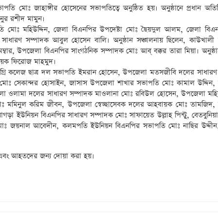
োঃ জাহাঙ্গীর হোসেনের সভাপতিত্বে অনুষ্ঠিত হয়। অনুষ্ঠানে প্রধান অতি
নুর রশীদ মামুন।
ি মোঃ মহিউদ্দিন, জেলা বিএনপির উপদেষ্টা মোঃ ছৈয়দুল আলম, জেলা বিএনপ
সাধারণ সম্পাদক আবুল হোসেন বালি। অনুষ্ঠান সঞ্চালনায় ছিলেন, কাউখাল
বার, উপজেলা বিএনপির সাংগঠনিক সম্পাদক মোঃ আব্ বক্কর তারা মিয়া। অনুষ্ঠান
বায়ক ফিরোজ মাহমুদ।
রি ডিগ্রি কলেজ ছাত্র দল সভাপতি ইমরান হোসেন, উপজেলা মতসজীবি দলের সাধারণ
 মোঃ সেকান্দর হোসাইন, জাসাস উপজেলা শাখার সভাপতি মোঃ কামাল উদ্দিন
েলা ওলামা দলের সাধারণ সম্পাদক মাওলানা মোঃ রবিউল হোসেন, উপজেলা মহ
 মমিনুল করিম জীবন, উপজেলা স্বেচ্ছাসেবক দলের আহবায়ক মোঃ তামজিদ,
ং ঘাগড়া ইউনিয়ন বিএনপির সাধারণ সম্পাদক মোঃ সাফায়েত উল্লাহ পিন্টু, বেতবুনি
ঃ জয়নাল আবেদীন, কলমপতি ইউনিয়ন বিএনপির সভাপতি মোঃ নাছির উদ্দীন,
 এবং আহতদের জন্য দোয়া করা হয়।