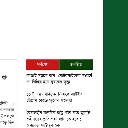
সর্বশেষ
জনপ্রিয়
কাপ্তাই সড়কে বাস- মোটরসাইকেল সংঘর্ষে
পা বিচ্ছিন্ন হয়ে যুবকের মৃত্যু
চুয়েট এর নবনিযুক্ত ভিসিকে আইইবি
চট্টগ্রাম কেন্দ্রে ফুলেল শুভেচ্ছা
নিধি ::
 উপজেলা
বৈষম্যহীন মানবিক রাষ্ট্র গঠন করে জুলাই
উপলক্ষে
শহীদদের প্রতি শ্রদ্ধা জানাতে হবে :
সাড়ে তিন
জননেতা সাইফুল হক