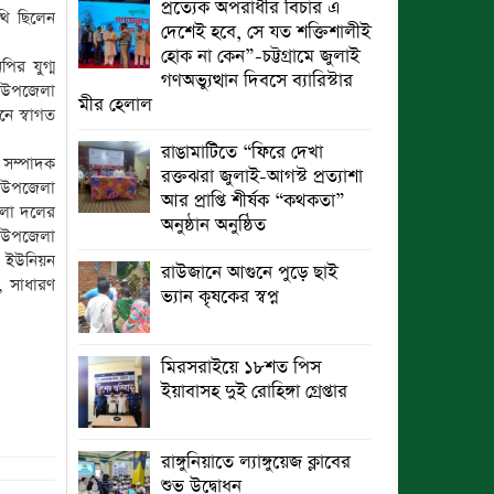
প্রত্যেক অপরাধীর বিচার এ
থি ছিলেন
দেশেই হবে, সে যত শক্তিশালীই
হোক না কেন”-চট্টগ্রামে জুলাই
ির যুগ্ম
গণঅভ্যুত্থান দিবসে ব্যারিস্টার
ী উপজেলা
মীর হেলাল
ে স্বাগত
রাঙামাটিতে “ফিরে দেখা
 সম্পাদক
রক্তঝরা জুলাই-আগস্ট প্রত্যাশা
, উপজেলা
আর প্রাপ্তি শীর্ষক “কথকতা”
িলা দলের
অনুষ্ঠান অনুষ্ঠিত
 উপজেলা
য়া ইউনিয়ন
রাউজানে আগুনে পুড়ে ছাই
 সাধারণ
ভ্যান কৃষকের স্বপ্ন
মিরসরাইয়ে ১৮শত পিস
ইয়াবাসহ দুই রোহিঙ্গা গ্রেপ্তার
রাঙ্গুনিয়াতে ল্যাঙ্গুয়েজ ক্লাবের
শুভ উদ্বোধন