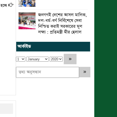
হচ্ছে
জনগণই দেশের আসল মালিক,
দল-ধর্ম-বর্ণ নির্বিশেষে সেবা
নিশ্চিত করাই সরকারের মূল
লক্ষ্য : প্রতিমন্ত্রী মীর হেলাল
আর্কাইভ