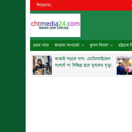
শিরোনাম:
●
কাপ্
প্রথম পাতা
করোনা আপডেট
খুলনা বিভাগ
চট্টগ্রাম
কাপ্তাই সড়কে বাস- মোটরসাইকেল
সংঘর্ষে পা বিচ্ছিন্ন হয়ে যুবকের মৃত্যু