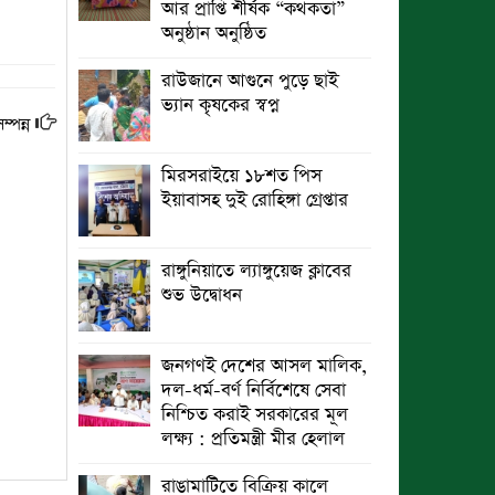
আর প্রাপ্তি শীর্ষক “কথকতা”
অনুষ্ঠান অনুষ্ঠিত
ছুটির রাতে খোলা ভূমি অফিস, ভেতরে
তহশিলদার
রাউজানে আগুনে পুড়ে ছাই
ভ্যান কৃষকের স্বপ্ন
ম্পন্ন
মিরসরাইয়ে ১৮শত পিস
ইয়াবাসহ দুই রোহিঙ্গা গ্রেপ্তার
রাঙ্গুনিয়াতে ল্যাঙ্গুয়েজ ক্লাবের
শুভ উদ্বোধন
জনগণই দেশের আসল মালিক,
দল-ধর্ম-বর্ণ নির্বিশেষে সেবা
নিশ্চিত করাই সরকারের মূল
লক্ষ্য : প্রতিমন্ত্রী মীর হেলাল
রাঙামাটিতে বিক্রিয় কালে