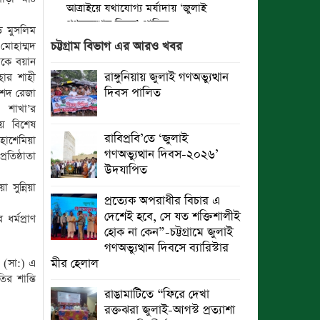
আত্রাইয়ে যথাযোগ্য মর্যাদায় ‘জুলাই
গণঅভ্যুত্থান দিবস’ পালিত
ি মুসলিম
োহাম্মদ
চট্টগ্রাম বিভাগ এর আরও খবর
ঝালকাঠিতে জুলাই গণঅভ্যুত্থান দিবস
েকে বয়ান
পালিত
রাঙ্গুনিয়ায় জুলাই গণঅভ্যুত্থান
াহার শাহী
দিবস পালিত
শেদ রেজা
রাবিপ্রবি’তে ‘জুলাই গণঅভ্যুত্থান
ন শাখা’র
দিবস-২০২৬’ উদযাপিত
ময় বিশেষ
রাবিপ্রবি’তে ‘জুলাই
াশেমিয়া
প্রত্যেক অপরাধীর বিচার এ দেশেই হবে,
গণঅভ্যুত্থান দিবস-২০২৬’
তিষ্ঠাতা
সে যত শক্তিশালীই হোক না কেন”-
উদযাপিত
চট্টগ্রামে জুলাই গণঅভ্যুত্থান দিবসে
সুন্নিয়া
ব্যারিস্টার মীর হেলাল
প্রত্যেক অপরাধীর বিচার এ
দেশেই হবে, সে যত শক্তিশালীই
র্মপ্রাণ
গণঅভ্যুত্থানের অর্জন আজ রাজনৈতিক
হোক না কেন”-চট্টগ্রামে জুলাই
মাফিয়া ও দুর্বৃত্তায়নের খপ্পরে : আবু হাসান
গণঅভ্যুত্থান দিবসে ব্যারিস্টার
টিপু
 (সা:) এ
মীর হেলাল
র শান্তি
রাঙামাটিতে “ফিরে দেখা রক্তঝরা জুলাই-
রাঙামাটিতে “ফিরে দেখা
আগস্ট প্রত্যাশা আর প্রাপ্তি শীর্ষক
রক্তঝরা জুলাই-আগস্ট প্রত্যাশা
“কথকতা” অনুষ্ঠান অনুষ্ঠিত