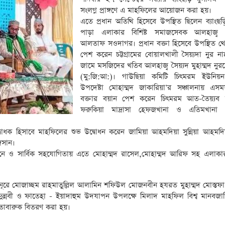
সংলগ্ন প্রাঙ্গণে এ মাহফিলের আয়োজন করা হয়।
এতে প্রধান অতিথি হিসেবে উপস্থিত ছিলেন ব্যাংছড়
পাড়া এলাকার বিশিষ্ট সমাজসেবক আলহাজ্ব ম
আলতাফ সওদাগর। প্রধান বক্তা হিসেবে উপস্থিত থ
পেশ করেন চট্টগ্রামের বোয়ালখালী সৈয়্যদা নুর ন
জামে মসজিদের খতিব আলহাজ্ব সৈয়্যদ মুহাম্মদ নুর
(মু:জি:আ:)। গাউছিয়া কমিটি চিৎমরম ইউনিয়
উপদেষ্টা মোহাম্মদ জাকারিয়া’র সঞ্চালনায় এস
বক্তার বয়ান পেশ করেন চিৎমরম আত-তৈয়্যব হ
ফরুকিয়া মাদ্রাসা হেফজখানা ও এতিমখানা প্র
হিসাবে মাহফিলের শুভ উদ্বোধন করেন জামিয়া আহমদিয়া সুন্নিয়া আহমদিয়া 
জিসান।
ে ও সার্বিক সহযোগিতায় এতে মোহাম্মদ রাসেল,মোহাম্মদ আরিফ সহ এলাকার ধ
 নূরে মোজাচ্ছম রাহমাতুল্লিল আলামিন শফিউল মোজনবীন হযরত মুহাম্মদ মোস্তফা
ন্নবী ও ফাতেহা - ইয়াদাহুম উদযাপন উপলক্ষে মিলাদ মাহফিল বিশ্ব মানবজাতি
তাবারুক বিতরণ করা হয়।