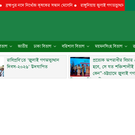
্মপুত্র নদে নিখোঁজ কৃষকের সন্ধান মেলেনি
●
রাঙ্গুনিয়ায় জুলাই গণঅভ্যুত্থান দিবস পালিত
 বিভাগ
জাতীয়
ঢাকা বিভাগ
বরিশাল বিভাগ
ময়মনসিংহ বিভাগ
র
রাবিপ্রবি’তে ‘জুলাই গণঅভ্যুত্থান
প্রত্যেক অপরাধীর বিচার
দিবস-২০২৬’ উদযাপিত
হবে, সে যত শক্তিশালীই
কেন”-চট্টগ্রামে জুলাই গণঅ
দিবসে ব্যারিস্টার মীর হেলাল