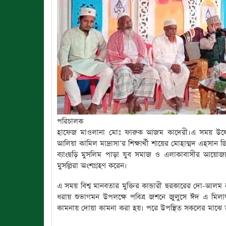
পরিচালক
হাফেজ মাওলানা মোঃ ফারুক আজম কাদেরী।এ সময় উদ্বোধক 
আলিয়া কামিল মাদ্রাসা’র শিক্ষার্থী শায়ের মোহাম্মদ এহসান 
ব্যাংছড়ি মুসলিম পাড়া যুব সমাজ ও এলাকাবাসীর আয়োজন
মুসল্লিরা অংশগ্রহণ করেন।
এ সময় বিশ্ব মানবতার মুক্তির কান্ডারী ছরকারের দো-আলম
ধরায় শুভাগমন উপলক্ষে পবিত্র জশনে জুলুসে ঈদ এ মিলাদু
কামনায় দোয়া কামনা করা হয়। পরে উপস্থিত সকলের মাঝে 