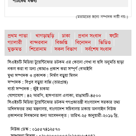
পাঠকের মন্তব্য
(মতামতের জন্যে সম্পাদক দায়ী নয়।)
প্রথম পাতা
খাগড়াছড়ি
ঢাকা
প্রধান সংবাদ
ফটো
গ্যালারী
বান্দরবান
বিজ্ঞপ্তি
বিনোদন
ভিডিও
মুক্তমত
শিরোনাম
সকল বিভাগ
সর্বশেষ সংবাদ
সিএইচটি মিডিয়া টুয়েন্টিফোর ডটকম এর কোনো লেখা বা ছবি অনুমতি ছাড়া
নকল করা বা অন্য কোথাও প্রকাশ করা সম্পূর্ণ বেআইনি
মুখ্য সম্পাদক ও প্রকাশক : নির্মল বড়ুয়া মিলন
সম্পাদক : বিপ্লব বড়ুয়া বাপ্পি (ভারপ্রাপ্ত)
বার্তা সম্পাদক : জুঁই চাকমা
যোগাযোগ : ৪২ আরপি, হাসপাতাল এলাকা, রাঙামাটি-৪৫০০
সিএইচটি মিডিয়া টুয়েন্টিফোর ডটকম গণপ্রজাতন্ত্রী বাংলাদেশ সরকার তথ্য
অধিদফতর তথ্য মন্ত্রনালয়, বাংলাদেশ সচিবালয় ঢাকায় অনলাইন নিউজ
প্রকাশনার নিবন্ধনের জন্য আবেদনকৃত : তারিখ-২৫ জানুয়ারী-২০১৬ খ্রি.
নিউজ ডেস্ক : ০১৫৫৭৪১২৫৭০
সম্পাদনা বিভাগ : ০১৮৭৬০০৬০০৫/০১৫৫৮৮৩৭৪২