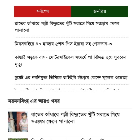
সর্বশেষ
জনপ্রিয়
রাতের আঁধারে পল্লী বিদ্যুতের খুঁটি সরাতে গিয়ে সরঞ্জাম ফেলে
পালালো
মিরসরাইয়ে ৪০ হাজার ৫শত পিস ইয়াবা সহ গ্রেফতার-৩
কাপ্তাই সড়কে বাস- মোটরসাইকেল সংঘর্ষে পা বিচ্ছিন্ন হয়ে যুবকের
মৃত্যু
চুয়েট এর নবনিযুক্ত ভিসিকে আইইবি চট্টগ্রাম কেন্দ্রে ফুলেল শুভেচ্ছা
বৈষম্যহীন মানবিক রাষ্ট্র গঠন করে জুলাই শহীদদের প্রতি শ্রদ্ধা
জানাতে হবে : জননেতা সাইফুল হক
ময়মনসিংহ এর আরও খবর
তিন দিন পর ব্রহ্মপুত্র নদে নিখোঁজ সাইফুলের মরদেহ গফরগাঁও
রাতের আঁধারে পল্লী বিদ্যুতের খুঁটি সরাতে গিয়ে
থেকে উদ্ধার
সরঞ্জাম ফেলে পালালো
ব্রহ্মপুত্র নদে নিখোঁজ কৃষকের সন্ধান মেলেনি