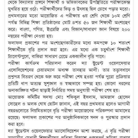
থেকে বিদ্যালয় প্রঙ্গনে শিক্ষার্থী ও অভিভাবকের উপস্থিতিতে পরীক্ষাকেন্দ্র
মুখরিত হয়ে ওঠে। পরীক্ষার্থীদের ভিড় ও উৎসাহ ছিল চোখে পড়ার মতো।
প্রথমবারের মতো আয়োজিত এ পরীক্ষায় ৩য় শ্রেণি থেকে ১০ম শ্রেণি
পর্যন্ত বিভিন্ন শিক্ষা প্রতিষ্ঠানের মোট ৪শত ৫০ জন শিক্ষার্থী অংশগ্রহণ
করে। বাংলা, গণিত, ইংরেজি এবং বিজ্ঞান/সাধারণ জ্ঞান বিষয়ে ২০০
নম্বরের পরীক্ষা নেওয়া হয়।
ফলাফল প্রকাশের পর অংশগ্রহণকারীদের মধ্যে কমপক্ষে ১০ শতাংশ
শিক্ষার্থীকে বৃত্তি প্রদান করা হবে। এর মধ্যে এক চতুর্থাংশ শিক্ষার্থী
ট্যালেন্টপুলে, বাকিরা সাধারণ গ্রেডে এককালীন বৃত্তি পাবে।
পরীক্ষা কার্যক্রম পরিচালনা করেন দ্যা স্টুডেন্ট ওয়েলফেয়ার
এসোসিয়েশনের চেয়ারম্যান অধ্যক্ষ তানহার আলী। তার তত্ত্বাবধানে
প্রশ্নপত্র বিতরণ থেকে শুরু করে পরীক্ষা শেষ হওয়া পর্যন্ত পুরো প্রক্রিয়ার
প্রতিটি ধাপ অত্যন্ত সুশৃঙ্খল ও স্বচ্ছভাবে সম্পন্ন হয়। কোনো ধরনের
অনাকাঙ্ক্ষিত ঘটনা ছাড়াই নির্ধারিত সময় অনুযায়ী পরীক্ষা শেষ হয়।
আয়োজক কমিটির সদস্য মোঃ শফিকুল ইসলাম, আমজাদ হোসেন
সোহেল ও অলক ঘোষ ছোটন জানান, এই বছর প্রথমবার হলেও আগামী
বছরগুলোতে নিয়মিতভাবে বৃত্তি পরীক্ষা আয়োজনের পরিকল্পনা আমাদের
রয়েছে। ফলাফল প্রকাশের পর আনুষ্ঠানিকভাবে সনদ ও পুরস্কার প্রদান
করা হবে।
দ্যা স্টুডেন্টস ওয়েলফেয়ার অ্যাসোসিয়েশন আশা করছে, এ বৃত্তি পরীক্ষা
আগামীর মেধাবী শিক্ষার্থীদের প্রতিভা বিকাশে গুরুত্বপূর্ণ ভূমিকা রাখবে