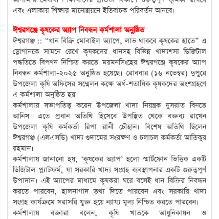
এবং এলাকায় শিক্ষার মানোন্নয়নে ইতিবাচক পরিবর্তন আনবে।
ঈশ্বরগঞ্জে কৃষকের অ্যাপ নিবন্ধন কর্মশালা অনুষ্ঠিত
ঈশ্বরগঞ্জ :: “ধান বিক্রি মোবাইল অ্যাপে, লাভ থাকবে কৃষকের হাতে” এ
স্লোগানকে সামনে রেখে কৃষকদের ধানসহ বিভিন্ন খাদ্যশস্য ডিজিটাল
পদ্ধতিতে বিপণন নিশ্চিত করতে ময়মনসিংহের ঈশ্বরগঞ্জে কৃষকের অ্যাপ
নিবন্ধন কর্মশালা-২০২৫ অনুষ্ঠিত হয়েছে। রোববার (১৬ নভেম্বর) দুপুরে
উপজেলা কৃষি অফিসের সম্মেলন কক্ষে অর্ধ-শতাধিক কৃষকদের অংশগ্রহণে
এ কর্মশালা অনুষ্ঠিত হয়।
কর্মশালায় সভাপতিত্ব করেন উপজেলা খাদ্য নিয়ন্ত্রক নুসরাত বিনতে
আনিস। এতে প্রধান অতিথি হিসেবে উপস্থিত থেকে বক্তব্য রাখেন
উপজেলা কৃষি কর্মকর্তা রিপা রানী চৌহান। বিশেষ অতিথি ছিলেন
ঈশ্বরগঞ্জ (এলএসডি) খাদ্য গুদামের সংরক্ষণ ও চলাচল কর্মকর্তা আতিকুর
রহমান।
কর্মশালায় জানানো হয়, ‘কৃষকের অ্যাপ’ হলো স্মার্টফোন ভিত্তিক একটি
ডিজিটাল প্ল্যাটফর্ম, যা সরকারি খাদ্য সংগ্রহ ব্যবস্থাপনার একটি গুরুত্বপূর্ণ
উপাদান। এই অ্যাপের মাধ্যমে কৃষকরা ঘরে বসেই ধান বিক্রির নিবন্ধন
করতে পারবেন, হালনাগাদ তথ্য দিতে পারবেন এবং সরকারি খাদ্য
সংগ্রহ কার্যক্রমে সরাসরি যুক্ত হয়ে ন্যায্য মূল্য নিশ্চিত করতে পারবেন।
কর্মশালায় বক্তারা বলেন, কৃষি খাতকে আধুনিকায়ন ও