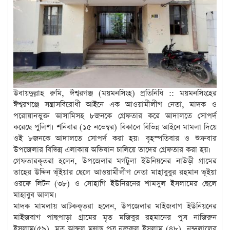
উবায়দুল্লাহ রুমি, ঈশ্বরগঞ্জ (ময়মনসিংহ) প্রতিনিধি :: ময়মনসিংহের
ঈশ্বরগঞ্জে সন্ত্রাসবিরোধী আইনে এক আওয়ামীলীগ নেতা, মাদক ও
পরোয়ানভুক্ত আসামিসহ ৮জনকে গ্রেফতার করে আদালতে সোপর্দ
করেছে পুলিশ। শনিবার (১৫ নভেম্বর) বিকালে বিভিন্ন আইনে মামলা দিয়ে
ওই ৮জনকে আদালতে সোপর্দ করা হয়। বৃহস্পতিবার ও শুক্রবার
উপজেলার বিভিন্ন এলাকায় অভিযান চালিয়ে তাদের গ্রেফতার করা হয়।
গ্রেফতারকৃতরা হলেন, উপজেলার মগটুলা ইউনিয়নের নাউড়ী গ্রামের
তাহের উদ্দিন ভূঁইয়ার ছেলে আওয়ামীলীগ নেতা মাহাবুবুর রহমান ভূইয়া
ওরফে লিটন (৩৮) ও সোহাগি ইউনিয়নের শামসুল ইসলামের ছেলে
মাহাবুব আলম।
মাদক মামলায় আটককৃতরা হলেন, উপজেলার মাইজবাগ ইউনিয়নের
মাইজবাগ পাছপাড়া গ্রামের মৃত মজিবুর রহমানের পুত্র নাজিরুন
ইসলাম(৫৯), মৃত আব্দুল মুন্নাছ পুত্র নজরুল ইসলাম (৪৮), নন্দুলালের