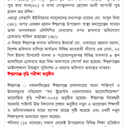
পুত্র কাম লাল(৪০) ও ভাসা গোকুলনগর হোসেন আলী ব্যাপারী পুত্র
হারুন অর রশিদ।
এছাড়া সোহাগি ইউনিয়নের ভালুকভেড় মধ্যপাড়া গ্রামের মো. মাসুদ মিয়া
(৩৪)। অপর একজন হলেন ঈশ্বরগঞ্জ উপজেলা স্বাস্থ্য কমপ্লেক্সের সামনে
ডাকা মানববন্ধনে এনিসিপির নেতাদের ওপর হামলার অভিযোগে
গ্রেফতার শাকিল আহম্মেদ (৩৮)।
এ বিষয়ে ঈশ্বরগঞ্জ থানার অফিসার ইনচার্জ মো. ওবায়দুর রহমান বলেন,
বিশেষ অভিযান চালিয়ে কার্যক্রম নিষিদ্ধ আওয়ামী লীগের এক নেতা, ২২
পিস ইয়াবা ট্যাবলেট মাদক ও পরোয়ানভুক্তসহ বিভিন্ন মামলার ৮ জন
আসামিকে গ্রেফতার করে বিজ্ঞ আদালতে সোপর্দ করা হয়েছে। ঈশ্বরগঞ্জের
আইনশৃঙ্খলা নিয়ন্ত্রণে পুলিশের এ ধরণের অভিযান অব্যাহত থাকবে।
ঈশ্বরগঞ্জে বৃত্তি পরীক্ষা অনুষ্ঠিত
ঈশ্বরগঞ্জ :: ময়মনসিংহের ঈশ্বরগঞ্জে প্রথমবারের মতো শান্তিপূর্ণ ও
উৎসবমুখর পরিবেশে “দ্যা স্টুডেন্টস ওয়েলফেয়ার অ্যাসোসিয়েশন”
আয়োজিত বৃত্তি পরীক্ষা–২০২৫ অনুষ্ঠিত হয়েছে। ঈশ্বরগঞ্জ বিশ্বেশ্বরী
সরকারি পাইলট উচ্চ বিদ্যালয় প্রঙ্গনে অনুষ্ঠিত নতুন এ আয়োজন শিক্ষার্থী
ও অভিভাবকদের মাঝে ব্যাপক আগ্রহ সৃষ্টি করেছে এবং একটি নতুন
শিক্ষামূলক অধ্যায়ের সূচনা করেছে।
শনিবার (১৫ নভেম্বর) সকাল থেকেই উপজেলার বিভিন্ন শিক্ষা প্রতিষ্ঠান