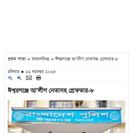
প্রথম পাতা
» ময়মনসিংহ » ঈশ্বরগঞ্জে আ’লীগ নেতাসহ গ্রেফতার-৮
রবিবার ● ১৬ নভেম্বর ২০২৫
ঈশ্বরগঞ্জে আ’লীগ নেতাসহ গ্রেফতার-৮