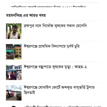
রাবিপ্রবি’তে ‘জুলাই গণঅভ্যুত্থান দিবস-২০২৬’ উদযাপিত
ময়মনসিংহ এর আরও খবর
প্রত্যেক অপরাধীর বিচার এ দেশেই হবে, সে যত শক্তিশালীই হোক
না কেন”-চট্টগ্রামে জুলাই গণঅভ্যুত্থান দিবসে ব্যারিস্টার মীর হেলাল
ব্রহ্মপুত্র নদে নিখোঁজ কৃষকের সন্ধান মেলেনি
গণঅভ্যুত্থানের অর্জন আজ রাজনৈতিক মাফিয়া ও দুর্বৃত্তায়নের
খপ্পরে : আবু হাসান টিপু
ঈশ্বরগঞ্জে প্রাথমিক বিদ্যালয়ে দুর্ধর্ষ চুরি
রাঙামাটিতে “ফিরে দেখা রক্তঝরা জুলাই-আগস্ট প্রত্যাশা আর প্রাপ্তি
শীর্ষক “কথকতা” অনুষ্ঠান অনুষ্ঠিত
ছুটির রাতে খোলা ভূমি অফিস, ভেতরে তহশিলদার
ঈশ্বরগঞ্জে বজ্রপাতে কৃষকের মৃত্যু : আহত-২
ঈশ্বরগঞ্জে মোবাইল কোর্টে জব্দকৃত বালুভর্তি ট্রলার
ছিনতাই