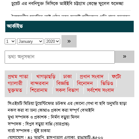
চুয়েট এর নবনিযুক্ত ভিসিকে আইইবি চট্টগ্রাম কেন্দ্রে ফুলেল শুভেচ্ছা
বৈষম্যহীন মানবিক রাষ্ট্র গঠন করে জুলাই শহীদদের প্রতি শ্রদ্ধা জানাতে
হবে : জননেতা সাইফুল হক
আর্কাইভ
তিন দিন পর ব্রহ্মপুত্র নদে নিখোঁজ সাইফুলের মরদেহ গফরগাঁও থেকে
উদ্ধার
ব্রহ্মপুত্র নদে নিখোঁজ কৃষকের সন্ধান মেলেনি
রাঙ্গুনিয়ায় জুলাই গণঅভ্যুত্থান দিবস পালিত
প্রথম পাতা
খাগড়াছড়ি
ঢাকা
প্রধান সংবাদ
ফটো
গ্যালারী
বান্দরবান
বিজ্ঞপ্তি
বিনোদন
ভিডিও
পার্বতীপুরে জুলাই গণঅভ্যুত্থান দিবস পালন
মুক্তমত
শিরোনাম
সকল বিভাগ
সর্বশেষ সংবাদ
আত্রাইয়ে যথাযোগ্য মর্যাদায় ‘জুলাই গণঅভ্যুত্থান দিবস’ পালিত
সিএইচটি মিডিয়া টুয়েন্টিফোর ডটকম এর কোনো লেখা বা ছবি অনুমতি ছাড়া
নকল করা বা অন্য কোথাও প্রকাশ করা সম্পূর্ণ বেআইনি
রাউজানে আগুনে পুড়ে ছাই ভ্যান কৃষকের স্বপ্ন
মুখ্য সম্পাদক ও প্রকাশক : নির্মল বড়ুয়া মিলন
ঈশ্বরগঞ্জে বজ্রপাতে কৃষকের মৃত্যু : আহত-২
সম্পাদক : বিপ্লব বড়ুয়া বাপ্পি (ভারপ্রাপ্ত)
বার্তা সম্পাদক : জুঁই চাকমা
বৈষম্যহীন মানবিক রাষ্ট্র গঠন করে জুলাই শহীদদের প্রতি শ্রদ্ধা জানাতে
যোগাযোগ : ৪২ আরপি, হাসপাতাল এলাকা, রাঙামাটি-৪৫০০