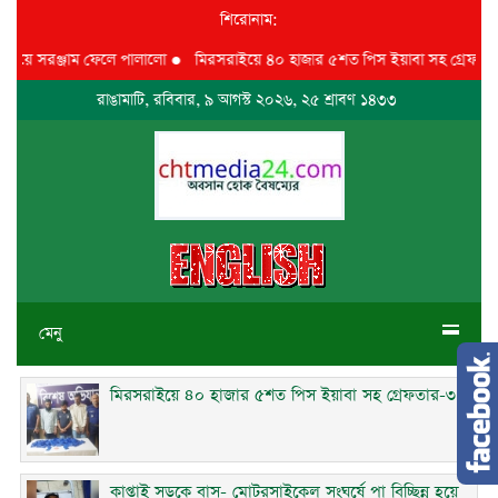
শিরোনাম:
 গিয়ে সরঞ্জাম ফেলে পালালো
●
মিরসরাইয়ে ৪০ হাজার ৫শত পিস ইয়াবা সহ গ্রেফতার-
রাঙামাটি, রবিবার, ৯ আগস্ট ২০২৬, ২৫ শ্রাবণ ১৪৩৩
মেনু
মিরসরাইয়ে ৪০ হাজার ৫শত পিস ইয়াবা সহ গ্রেফতার-৩
কাপ্তাই সড়কে বাস- মোটরসাইকেল সংঘর্ষে পা বিচ্ছিন্ন হয়ে