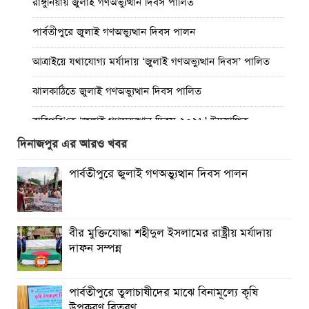
রাঙ্গুনিয়ায় জুলাই গণঅভ্যুত্থান দিবস পালিত
পার্বতীপুরে জুলাই গণঅভ্যুত্থান দিবস পালন
আত্রাইয়ে যথাযোগ্য মর্যাদায় ‘জুলাই গণঅভ্যুত্থান দিবস’ পালিত
ঝালকাঠিতে জুলাই গণঅভ্যুত্থান দিবস পালিত
রাবিপ্রবি’তে ‘জুলাই গণঅভ্যুত্থান দিবস-২০২৬’ উদযাপিত
দিনাজপুর এর আরও খবর
প্রত্যেক অপরাধীর বিচার এ দেশেই হবে, সে যত শক্তিশালীই হোক
না কেন”-চট্টগ্রামে জুলাই গণঅভ্যুত্থান দিবসে ব্যারিস্টার মীর হেলাল
পার্বতীপুরে জুলাই গণঅভ্যুত্থান দিবস পালন
গণঅভ্যুত্থানের অর্জন আজ রাজনৈতিক মাফিয়া ও দুর্বৃত্তায়নের
খপ্পরে : আবু হাসান টিপু
বীর মুক্তিযোদ্ধা শহীদুল ইসলামের রাষ্ট্রীয় মর্যাদায়
রাঙামাটিতে “ফিরে দেখা রক্তঝরা জুলাই-আগস্ট প্রত্যাশা আর প্রাপ্তি
দাফন সম্পন্ন
শীর্ষক “কথকতা” অনুষ্ঠান অনুষ্ঠিত
ছুটির রাতে খোলা ভূমি অফিস, ভেতরে তহশিলদার
পার্বতীপুরে তুলাচাষীদের মাঝে বিনামূল্যে কৃষি
উপকরণ বিতরণ