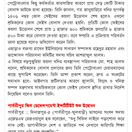
পেট্রোবাংলার কিছু কর্মকর্তার কারসাজির কারণে প্রায় দেড় কোটি টাকার
বোনাস আটকে রাখা হয়েছে। তিনি জানান, গত জানুয়ারিতে খনির ভূগর্ভস্থ
১৪০৬ নম্বর কোল ফেইসের কয়লা উত্তোলন শেষ হলেও এখনো
শ্রমিকদের কোল ফেইস বোনাস দেওয়া হয়নি। প্রতিটি কোল ফেইসের
কয়লা উত্তোলন শেষে প্রায় ১ হাজার ৩০০ শ্রমিককে জনপ্রতি ৮ হাজার
৫০০ টাকা করে বোনাস দেওয়া হতো। তবে সম্প্রতি এ প্রক্রিয়ায় পরিবর্তন
আনা হয়েছে বলেও অভিযোগ করেন তিনি।
এছাড়াও বক্তব্য রাখেন ইউনিয়নের সাধারণ সম্পাদক রহেনুর রহমান এবং
আন্দোলন পরিচালনা কমিটির সদস্য সচিব আশরাফুল আলম।
এ বিষয়ে বড়পুকুরিয়া কয়লা খনির ব্যবস্থাপনা পরিচালক মো. শাহ আলম
বলেন, শ্রমিকদের বোনাস প্রদানের জন্য তিনি পেট্রোবাংলা চেয়ারম্যানের
কাছে সুপারিশ করেছেন। তিনি আশা প্রকাশ করেন, দ্রুত এ সংকটের
সমাধান হবে। আইনগত জটিলতার কারণে জ্বালানি, বিদ্যুৎ ও খনিজ
সম্পদ মন্ত্রণালয় সাময়িকভাবে কোল ফেইস বোনাস স্থগিত রাখার নির্দেশ
দিয়েছিল বলেও জানান তিনি।
পার্বতীপুর স্কিল ডেভেলপমেন্ট ইন্সটিটিউট শুভ উদ্বোধন
পার্বতীপুর :: দিনাজপুর-৫ (পার্বতীপুর-ফুলবাড়ী) আসনের সংসদ সদস্য
এজেডএম রেজওয়ানুল হক বলেছেন, “শুধু সিভিল লাইনে পড়াশোনা করে
লাভ নেই। আগামীদিনে দেশ ও জাতিকে পথ দেখাবে কারিগরি শিক্ষা
থেকে গড়ে ওঠা দক্ষ জনশক্তি।”