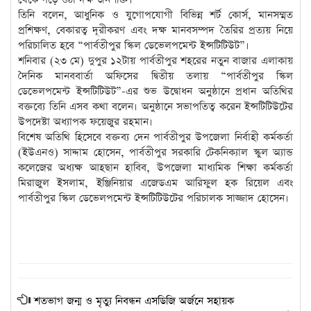
তিনি বলেন, আধুনিক ও যুগোপযোগী বিভিন্ন শর্ট কোর্স, মানসম্মত
প্রশিক্ষণ, বেকারত্ব দূরীকরণ এবং দক্ষ মানবসম্পদ তৈরির প্রত্যয় নিয়ে
পরিচালিত হবে “পার্বতীপুর স্কিল ডেভেলপমেন্ট ইন্সটিটিউট”।
শনিবার (২৩ মে) দুপুর ১২টায় পার্বতীপুর শহরের নতুন বাজার এলাকায়
দৈনিক মানববার্তা অফিসের দ্বিতীয় তলায় “পার্বতীপুর স্কিল
ডেভেলপমেন্ট ইন্সটিটিউট”-এর শুভ উদ্বোধন অনুষ্ঠানে প্রধান অতিথির
বক্তব্যে তিনি এসব কথা বলেন। অনুষ্ঠানে সভাপতিত্ব করেন ইন্সটিটিউটের
উপদেষ্টা অধ্যাপক ফয়েজুর রহমান।
বিশেষ অতিথি হিসেবে বক্তব্য দেন পার্বতীপুর উপজেলা নির্বাহী কর্মকর্তা
(ইউএনও) সাদ্দাম হোসেন, পার্বতীপুর সরকারি টেকনিক্যাল স্কুল অ্যান্ড
কলেজের অধ্যক্ষ আহছান হাবিব, উপজেলা মাধ্যমিক শিক্ষা কর্মকর্তা
মিরাজুল ইসলাম, ইঞ্জিনিয়ার এজেডএম আরিফুল হক রিয়েল এবং
পার্বতীপুর স্কিল ডেভেলপমেন্ট ইন্সটিটিউটের পরিচালক সাজ্জাদ হোসেন।
শতভাগ জন্ম ও মৃত্যু নিবন্ধন এসডিজি অর্জনে সহায়ক