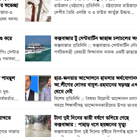
 শুভেচ্ছা
রাউজান (চট্টগ্রাম) প্রতিনিধি :: চট্টগ্রামের রাউজান
বাজার-৩
দেশীয় তৈরি এলজি ও ৩ রাউন্ড কার্তুজ উদ্ধার...
ংসদ সদস্য
্ড করে
কক্সবাজার টু সেন্টমার্টিন জাহাজ চলাচলের অ
কক্সবাজার প্রতিনিধি :: কক্সবাজার-সেন্টমার্টিন নৌ
িং সেন্টার
পর্যটকবাহী কেয়ারী সিন্দাবাদ নামক একটি জাহাজ
ি) পথসভা...
ক শামছুল
ছাত্র-জনতার আন্দোলনে হামলার অর্থযোগান
আ.লীগের দোসর বাবুল-রহমানের ষড়যন্ত্র এ
থেমে নেই
া ঘুষ-
মকর্তার...
বিশেষ প্রতিনিধি :: বৈষম্য বিরোধী আন্দোলন চল
সময়ে শিক্ষার্থীসহ আন্দোলনকারীদের উপর আওয়া
 রাখতে
টানা দুই দিনের ভারী বর্ষণে তলিয়ে গেছে
কক্সবাজার : পাহাড় ধসে ছয়জনের মৃত্যু
পণ্যের বাজার
কক্সবাজারে টানা দুই দিনের বৃষ্টিতে বিপর্যস্ত হয়ে 