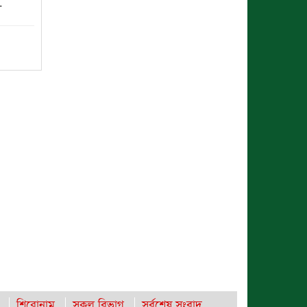
.
রাঙামাটিতে “ফিরে দেখা রক্তঝরা জুলাই-
আগস্ট প্রত্যাশা আর প্রাপ্তি শীর্ষক “কথকতা”
অনুষ্ঠান অনুষ্ঠিত
বৈষম্যহীন মানবিক রাষ্ট্র গঠন করে জুলাই
শহীদদের প্রতি শ্রদ্ধা জানাতে হবে : জননেতা
সাইফুল হক
রাবিপ্রবি’তে ‘জুলাই গণঅভ্যুত্থান
দিবস-২০২৬’ উদযাপিত
সমঝোতা স্মারক স্বাক্ষর করেছে বিটিএমএ
এবং বিজিএমইএ
ছুটির রাতে খোলা ভূমি অফিস, ভেতরে
তহশিলদার
রাঙ্গুনিয়ায় জুলাই গণঅভ্যুত্থান দিবস পালিত
শিরোনাম
সকল বিভাগ
সর্বশেষ সংবাদ