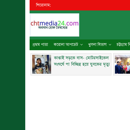
শিরোনাম:
প্রথম পাতা
করোনা আপডেট
খুলনা বিভাগ
চট্টগ্রাম
কাপ্তাই সড়কে বাস- মোটরসাইকেল
সংঘর্ষে পা বিচ্ছিন্ন হয়ে যুবকের মৃত্যু