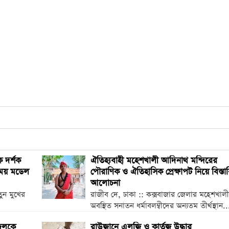
ে দর্শক
ঐতিহ্যবাহী মহেশখালী আদিনাথ মন্দিরের
াময় মডেল
পৌরাণিক ও ঐতিহাসিক প্রেক্ষাপট নিয়ে বিস্তা
আলোচনা
ুন মুখের
রাজীব দে, ঢাকা :: কক্সবাজার জেলার মহেশখালী দ
অবস্থিত সনাতন ধর্মাবলম্বীদের অন্যতম তীর্থস্থান..
াজলকে
রাউজানে এলজি ও কার্তুজ উদ্ধার