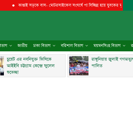
●
কাপ্তাই সড়কে বাস- মোটরসাইকেল সংঘর্ষে পা বিচ্ছিন্ন হয়ে যুবকের মৃত্যু
●
চুয়ে
 বিভাগ
জাতীয়
ঢাকা বিভাগ
বরিশাল বিভাগ
ময়মনসিংহ বিভাগ
র
চুয়েট এর নবনিযুক্ত ভিসিকে
রাঙ্গুনিয়ায় জুলাই গণঅভ্য
আইইবি চট্টগ্রাম কেন্দ্রে ফুলেল
পালিত
শুভেচ্ছা