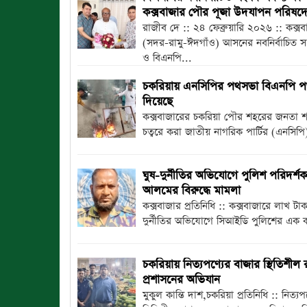
কক্সবাজার পৌর পূজা উদযাপন পরিষদের
রাজীব দে :: ২৪ ফেব্রুয়ারি ২০২৬ :: কক্স
(সদর-রামু-ঈদগাঁও) আসনের নবনির্বাচিত স
ও বিএনপি...
চকরিয়ায় এনসিপির পথসভা বিএনপি পণ
দিয়েছে
কক্সবাজারের চকরিয়া পৌর শহরের জনতা শপ
চত্বরে করা জাতীয় নাগরিক পার্টির (এনসিপ
ঘুষ-দুর্নীতির অভিযোগে পুলিশ পরিদর্শ
আলমের বিরুদ্ধে মামলা
কক্সবাজার প্রতিনিধি :: কক্সবাজারে লাখ টাক
দুর্নীতির অভিযোগে সিআইডি পুলিশের এক কর্
চকরিয়ায় নিত্যপণ্যের বাজার স্থিতিশীল
প্রশাসনের অভিযান
মুকুল কান্তি দাশ,চকরিয়া প্রতিনিধি :: নিত্য