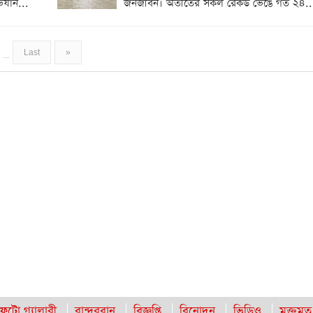
িযান...
জনজীবন। অতীতের সকল রেকর্ড ভেঙে গত ২৪..
Last
»
...
ফটো গ্যালারী
বান্দরবান
বিজ্ঞপ্তি
বিনোদন
ভিডিও
মুক্তমত