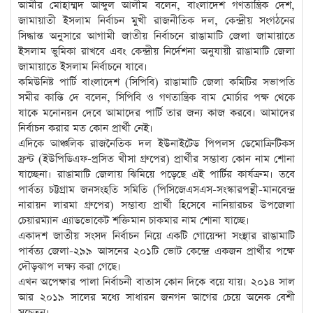
আমীর মোহাম্মদ আব্দুল আলীম বলেন, বাংলাদেশ গণতান্ত্রিক দেশ,
জামায়াতী ইসলাম নির্বাচন মুখী রাজনীতিক দল, কেন্দ্রীয় সংগঠনের
সিদ্ধান্ত অনুসারে আগামী জাতীয় নির্বাচনে রাঙামাটি জেলা জামায়াতে
ইসলাম ভুমিকা রাখবে এবং কেন্দ্রীয় নির্দেশনা অনুযায়ী রাঙামাটি জেলা
জামায়াতে ইসলাম নির্বাচনে যাবে।
কমিউনিষ্ট পার্টি বাংলাদেশ (সিপিবি) রাঙামাটি জেলা কমিটির সভাপতি
সমীর কান্তি দে বলেন, সিপিবি ও গণতান্ত্রিক বাম মোর্চার পক্ষ থেকে
যাকে মনোনয়ন দেবে আমাদের পার্টি তার জন্য কাজ করবে। আমাদের
নির্বাচন করার মত কোন প্রার্থী নেই।
এদিকে আঞ্চলিক রাজনৈতিক দল ইউনাইটেড পিপলস ডেমোক্রিটিকস
ফ্রন্ট (ইউপিডিএফ-প্রসিত খীসা গ্রুপের) প্রার্থীর সম্ভাব্য কোন নাম শোনা
যাচ্ছেনা। রাঙামাটি জেলায় ঝিমিয়ে পড়েছে এই পার্টির কার্যক্রম। তবে
পার্বত্য চট্টগ্রাম জনসংহতি সমিতি (পিসিজেএসএস-সংস্কারপন্থী-মানবেন্দ্র
নারায়ন লারমা গ্রুপের) সম্ভাব্য প্রার্থী হিসেবে নানিয়ারচর উপজেলা
চেয়ারম্যান এ্যাডভোকেট শক্তিমান চাকমার নাম শোনা যাচ্ছে।
একাদশ জাতীয় সংসদ নির্বাচন নিয়ে একটি গোয়েন্দা সংস্থার রাঙামাটি
পার্বত্য জেলা-২৯৯ আসনের ২০১টি ভোট কেন্দ্রে একজন প্রার্থীর পক্ষে
দৌড়ঝাপ লক্ষ্য করা গেছে।
এখন অপেক্ষার পালা নির্বাচনী বাতাস কোন দিকে বয়ে যায়। ২০১৪ সাল
আর ২০১৯ সালের মধ্যে সাধারন জনগন আগের চেয়ে অনেক বেশী
সচেতন।