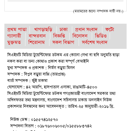
(মতামতের জন্যে সম্পাদক দায়ী নয়।)
প্রথম পাতা
খাগড়াছড়ি
ঢাকা
প্রধান সংবাদ
ফটো
গ্যালারী
বান্দরবান
বিজ্ঞপ্তি
বিনোদন
ভিডিও
মুক্তমত
শিরোনাম
সকল বিভাগ
সর্বশেষ সংবাদ
সিএইচটি মিডিয়া টুয়েন্টিফোর ডটকম এর কোনো লেখা বা ছবি অনুমতি ছাড়া
নকল করা বা অন্য কোথাও প্রকাশ করা সম্পূর্ণ বেআইনি
মুখ্য সম্পাদক ও প্রকাশক : নির্মল বড়ুয়া মিলন
সম্পাদক : বিপ্লব বড়ুয়া বাপ্পি (ভারপ্রাপ্ত)
বার্তা সম্পাদক : জুঁই চাকমা
যোগাযোগ : ৪২ আরপি, হাসপাতাল এলাকা, রাঙামাটি-৪৫০০
সিএইচটি মিডিয়া টুয়েন্টিফোর ডটকম গণপ্রজাতন্ত্রী বাংলাদেশ সরকার তথ্য
অধিদফতর তথ্য মন্ত্রনালয়, বাংলাদেশ সচিবালয় ঢাকায় অনলাইন নিউজ
প্রকাশনার নিবন্ধনের জন্য আবেদনকৃত : তারিখ-২৫ জানুয়ারী-২০১৬ খ্রি.
নিউজ ডেস্ক : ০১৫৫৭৪১২৫৭০
সম্পাদনা বিভাগ : ০১৮৭৬০০৬০০৫/০১৫৫৮৮৩৭৪২