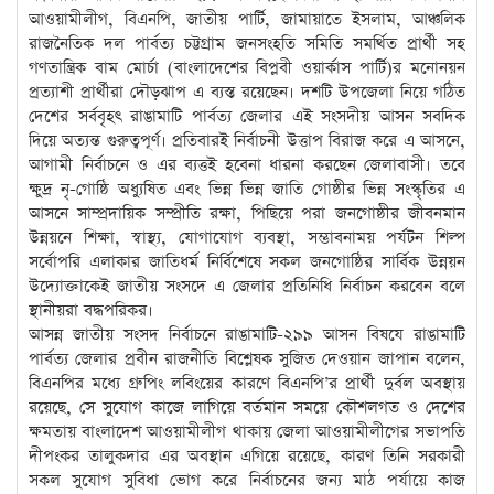
আওয়ামীলীগ, বিএনপি, জাতীয় পার্টি, জামায়াতে ইসলাম, আঞ্চলিক
রাজনৈতিক দল পার্বত্য চট্টগ্রাম জনসংহতি সমিতি সমর্থিত প্রার্থী সহ
গণতান্ত্রিক বাম মোর্চা (বাংলাদেশের বিপ্লবী ওয়ার্কাস পার্টি)র মনোনয়ন
প্রত্যাশী প্রার্থীরা দৌড়ঝাপ এ ব্যস্ত রয়েছেন। দশটি উপজেলা নিয়ে গঠিত
দেশের সর্ববৃহৎ রাঙামাটি পার্বত্য জেলার এই সংসদীয় আসন সবদিক
দিয়ে অত্যন্ত গুরুত্বপূর্ণ। প্রতিবারই নির্বাচনী উত্তাপ বিরাজ করে এ আসনে,
আগামী নির্বাচনে ও এর ব্যত্তই হবেনা ধারনা করছেন জেলাবাসী। তবে
ক্ষুদ্র নৃ-গোষ্ঠি অধ্যুষিত এবং ভিন্ন ভিন্ন জাতি গোষ্ঠীর ভিন্ন সংস্কৃতির এ
আসনে সাম্প্রদায়িক সম্প্রীতি রক্ষা, পিছিয়ে পরা জনগোষ্ঠীর জীবনমান
উন্নয়নে শিক্ষা, স্বাস্থ্য, যোগাযোগ ব্যবস্থা, সম্ভাবনাময় পর্যটন শিল্প
সর্বোপরি এলাকার জাতিধর্ম নির্বিশেষে সকল জনগোষ্ঠির সার্বিক উন্নয়ন
উদ্যোক্তাকেই জাতীয় সংসদে এ জেলার প্রতিনিধি নির্বাচন করবেন বলে
স্থানীয়রা বদ্ধপরিকর।
আসন্ন জাতীয় সংসদ নির্বাচনে রাঙামাটি-২৯৯ আসন বিষযে রাঙামাটি
পার্বত্য জেলার প্রবীন রাজনীতি বিশ্লেষক সুজিত দেওয়ান জাপান বলেন,
বিএনপির মধ্যে গ্রুপিং লবিংয়ের কারণে বিএনপি’র প্রার্থী দুর্বল অবস্থায়
রয়েছে, সে সুযোগ কাজে লাগিয়ে বর্তমান সময়ে কৌশলগত ও দেশের
ক্ষমতায় বাংলাদেশ আওয়ামীলীগ থাকায় জেলা আওয়ামীলীগের সভাপতি
দীপংকর তালুকদার এর অবস্থান এগিয়ে রয়েছে, কারণ তিনি সরকারী
সকল সুযোগ সুবিধা ভোগ করে নির্বাচনের জন্য মাঠ পর্যায়ে কাজ