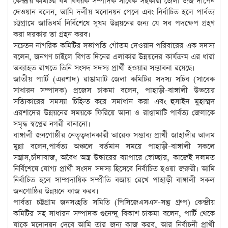
কেন্দ্রীয় কমিটির ধর্ম বিষয়ক সম্পাদক সাবেক সহকারী জেলা জজ দীপেন
দেওয়ান বলেন, আমি দলীয় মনোনয়ন পেলে এবং নির্বাচিত হলে পার্বত্য
চট্টগ্রামে জাতিধর্ম নির্বিশেষে সূষম উন্নয়নের জন্য যে সব পদক্ষেপ গ্রহণ
করা দরকার তা গ্রহন করব।
সচেতন নাগরিক কমিটির সভাপতি গৌতম দেওয়ান পরিবারের এক সদস্য
বলেন, জনগণ চাইলে বিগত দিনের এলাকার উন্নয়নের কার্যক্রম এর ধারা
অব্যাহত রাখতে তিনি সংসদ সদস্য প্রার্থী হওয়ার সম্ভাবনা রয়েছে।
জাতীয় পার্টি (এরশাদ) রাঙামাটি জেলা কমিটির সদস্য সচিব (সাবেক
সাধারন সম্পাদক) প্রজেস চাকমা বলেন, পাহাড়ী-বাঙ্গালী উভয়ের
সত্যিকারের সমস্যা চিহ্নিত করে সমাধান করা এবং হুসাইন মুহাম্মদ
এরশাদের উন্নয়নের সময়কে ফিরিয়ে আনা ও রাঙামাটি পার্বত্য জেলাকে
সমৃদ্ধ স্বপ্নের নগরী বানানো।
বাঙ্গালী জনগোষ্ঠীর নেতৃত্বদানকারী আরেক সম্ভাব্য প্রার্থী জাহাঙ্গীর আলম
মুন্না বলেন,পার্বত্য অঞ্চলে বর্তমান সময়ে পাহাড়ী-বাঙ্গালী সকলে
সন্ত্রাস,চাঁদাবাজ, অবৈধ অস্ত্র উদ্ধারের ব্যাপারে স্বোচ্ছার, কাজেই দলমত
নির্বিশেষে যোগ্য প্রার্থী সংসদ সদস্য হিসেবে নির্বাচিত হওয়া জরুরী। আমি
নির্বাচিত হলে সাম্প্রদায়িক সম্প্রীতি বজায় রেখে পাহাড়ী বাঙ্গালী সকল
জনগোষ্ঠির উন্নয়নে কাজ করব।
পার্বত্য চট্টগ্রাম জনসংহতি সমিতি (পিসিজেএসএস-সন্তু গ্রুপ) কেন্দ্রীয়
কমিটির সহ সাধারন সম্পাদক গুনেন্দু বিকাশ চাকমা বলেন, পার্টি থেকে
যাকে মনোনয়ন দেবে আমি তার জন্য কাজ করব, আর নির্বাচনী প্রার্থী