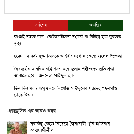
সর্বশেষ
জনপ্রিয়
কাপ্তাই সড়কে বাস- মোটরসাইকেল সংঘর্ষে পা বিচ্ছিন্ন হয়ে যুবকের
মৃত্যু
চুয়েট এর নবনিযুক্ত ভিসিকে আইইবি চট্টগ্রাম কেন্দ্রে ফুলেল শুভেচ্ছা
বৈষম্যহীন মানবিক রাষ্ট্র গঠন করে জুলাই শহীদদের প্রতি শ্রদ্ধা
জানাতে হবে : জননেতা সাইফুল হক
তিন দিন পর ব্রহ্মপুত্র নদে নিখোঁজ সাইফুলের মরদেহ গফরগাঁও
থেকে উদ্ধার
ব্রহ্মপুত্র নদে নিখোঁজ কৃষকের সন্ধান মেলেনি
এক্সক্লুসিভ এর আরও খবর
রাঙ্গুনিয়ায় জুলাই গণঅভ্যুত্থান দিবস পালিত
সবকিছু কেড়ে নিয়েছে স্বৈরাচারী খুনি হাসিনার
আওয়ামীলীগ
পার্বতীপুরে জুলাই গণঅভ্যুত্থান দিবস পালন