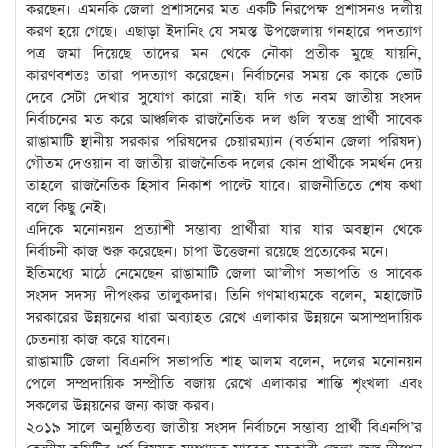
করছেন। এমনকি জেলা প্রশাসনের মত একটি নিরপেক্ষ প্রশাসনও দলীয়
করণ হয়ে গেছে। এছাড়া ইদানিং যে সমস্ত উপজেলায় গনহারে পদত্যাগ
পত্র জমা দিয়েছে তাদের মন থেকে নৌকা প্রতীক মুছে যায়নি,
কারণবশতঃ তারা পদত্যাগ করেছেন। নির্বাচনের সময় কে কাকে ভোট
দেবে সেটা দেখার সুযোগ কারো নাই। যদি গত নবম জাতীয় সংসদ
নির্বাচনের মত করে আঞ্চলিক রাজনৈতিক দল গুলি স্বতন্ত্র প্রার্থী সাবেক
রাঙামাটি স্থানীয় সরকার পরিষদের চেয়ারম্যান (বর্তমান জেলা পরিষদ)
গৌতম দেওয়ান বা জাতীয় রাজনৈতিক দলের কোন প্রার্থীকে সমর্থন দেয়
তাহলে রাজনৈতিক হিসাব নিকাশ পাল্টে যাবে। রাজনীতিতে শেষ কথা
বলে কিছু নেই।
এদিকে মনোনয়ন প্রত্যাশী সম্ভাব্য প্রার্থীরা যার যার অবস্থান থেকে
নির্বাচনী কাজ শুরু করেছেন। চাপা উত্তেজনা রয়েছে প্রত্যেকের মনে।
ইতিমধ্যে মাঠে নেমেছেন রাঙামাটি জেলা আ’লীগ সভাপতি ও সাবেক
সংসদ সদস্য দীপংকর তালুকদার। তিনি গণমাধ্যমকে বলেন, মহাজোট
সরকারের উন্নয়নের ধারা অব্যাহত রেখে এলাকার উন্নয়নে অসাম্প্রদায়িক
চেতনায় কাজ করে যাবেন।
রাঙামাটি জেলা বিএনপি সভাপতি শাহ আলম বলেন, দলের মনোনয়ন
পেলে সম্প্রদায়িক সম্প্রীতি বজায় রেখে এলাকার শান্তি শৃংখলা এবং
সকলের উন্নয়নের জন্য কাজ করব।
২০১৯ সালে অনুষ্ঠিতব্য জাতীয় সংসদ নির্বাচনে সম্ভাব্য প্রার্থী বিএনপি’র