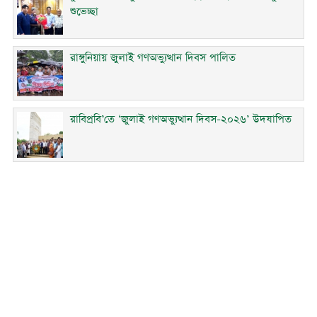
শুভেচ্ছা
রাঙ্গুনিয়ায় জুলাই গণঅভ্যুত্থান দিবস পালিত
রাবিপ্রবি’তে ‘জুলাই গণঅভ্যুত্থান দিবস-২০২৬’ উদযাপিত