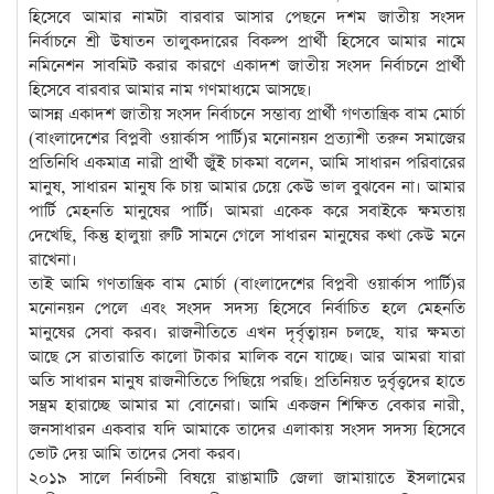
হিসেবে আমার নামটা বারবার আসার পেছনে দশম জাতীয় সংসদ
নির্বাচনে শ্রী উষাতন তালুকদারের বিকল্প প্রার্থী হিসেবে আমার নামে
নমিনেশন সাবমিট করার কারণে একাদশ জাতীয় সংসদ নির্বাচনে প্রার্থী
হিসেবে বারবার আমার নাম গণমাধ্যমে আসছে।
আসন্ন একাদশ জাতীয় সংসদ নির্বাচনে সম্ভাব্য প্রার্থী গণতান্ত্রিক বাম মোর্চা
(বাংলাদেশের বিপ্লবী ওয়ার্কাস পার্টি)র মনোনয়ন প্রত্যাশী তরুন সমাজের
প্রতিনিধি একমাত্র নারী প্রার্থী জুঁই চাকমা বলেন, আমি সাধারন পরিবারের
মানুষ, সাধারন মানুষ কি চায় আমার চেয়ে কেউ ভাল বুঝবেন না। আমার
পার্টি মেহনতি মানুষের পার্টি। আমরা একেক করে সবাইকে ক্ষমতায়
দেখেছি, কিন্তু হালুয়া রুটি সামনে গেলে সাধারন মানুষের কথা কেউ মনে
রাখেনা।
তাই আমি গণতান্ত্রিক বাম মোর্চা (বাংলাদেশের বিপ্লবী ওয়ার্কাস পার্টি)র
মনোনয়ন পেলে এবং সংসদ সদস্য হিসেবে নির্বাচিত হলে মেহনতি
মানুষের সেবা করব। রাজনীতিতে এখন দৃর্বৃত্বায়ন চলছে, যার ক্ষমতা
আছে সে রাতারাতি কালো টাকার মালিক বনে যাচ্ছে। আর আমরা যারা
অতি সাধারন মানুষ রাজনীতিতে পিছিয়ে পরছি। প্রতিনিয়ত দুর্বৃত্ত্বদের হাতে
সম্ভ্রম হারাচ্ছে আমার মা বোনেরা। আমি একজন শিক্ষিত বেকার নারী,
জনসাধারন একবার যদি আমাকে তাদের এলাকায় সংসদ সদস্য হিসেবে
ভোট দেয় আমি তাদের সেবা করব।
২০১৯ সালে নির্বাচনী বিষয়ে রাঙামাটি জেলা জামায়াতে ইসলামের