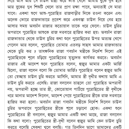
নিয়ে আস আর সে চাউল রান্না করে ভাত খেলে আমার বুকে দুধ হবে
আর বুকের দুধ শিশুটি খেলে তার প্রাণ রক্ষা পাবে, অন্যতাই সে মারা
যাবে। একথা শুণে আশু-পুরোহিত রাজবাড়ীর দিকে রওনা করেন এবং
অনেক ভোরে রাজভান্ডারে প্রবেশ করে একবস্তা চাউল নিয়ে বের হয়ে
আসার সময় অবচাঁন রাজার কতোয়াল তাকে ধরে ফেলে। চাউল চুরির
অপরাধে পুরোহিত আশুকে রাজ দরবারে হাজির করা হয়। অবচাঁন রাজা
রাজভান্ডার থেকে চাউল চুরির কথা শুনে পুরোহিতের উপর অত্যন্ত খেপে
গেলেন আর বলেন, পুরোহিত তোমার এতবড় সাহস আমার রাজভান্ডার
থেকে চুরি কর ? তাৎক্ষনিক রাজা গবচাঁন মন্ত্রীকে নির্দেশ দিলো এই
পুরোহিতকে শূলে চড়িয়ে পুরোহিতের মৃত্যুদন্ড কার্যকর করতে। অবচাঁন
রাজার এই আদেশ শুনে পুরোহিত বলেন, হুজুর আমার একটা আর্জি
ছিলো, রাজা বলেন বলো কি তোমার আর্জি? পুরোহিত বলেন হুজুর আমি
তো স্বেচ্ছায় চাউল চুরি করতে আসিনি, আমার স্ত্রী বৃথীর কথায় আমি এ
চাউল চুরি করতে এসেছি। রাজা বললেন তাহলে তো পুরোহিত অপরাধী
নয়, অপরাদী হচ্ছে তার স্ত্রী, কোতোয়াল পাঠিয়ে পুরোহিতের স্ত্রী বৃথীকে
ধরে আনার আদেশ দিলেন, আদেশ পেয়ে পুরোহিতের স্ত্রীকে রাজ দরবারে
হাজির করা হলো। অবচাঁন রাজা গবচাঁন মন্ত্রীকে নির্দেশ দিলেন চাউল
চুরির অপরাধে পুরোহিতের স্ত্রীকে শূলে চড়ানো হোক। একথা শুনে
পুরোহিতের স্ত্রী বললেন, হুজুর আমার একটি কথা আছে, রাজা বললেন
কি কথা বলো! পুরোহিতের স্ত্রী-বৃথী বলেন হুজুর আমি কেন চাউল চুরি
করতে বলেছি সেকথা খুলে বলছি। গত তিনদিন আগে আমাদের একটি