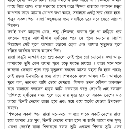
সাথে দেখা করতে চান। রাজা বললেন ঠিক আছে ঐ শিক্ষককে আমার
কাছে নিয়ে আস। রাজ দরবারে প্রবেশ করে শিক্ষক রাজাকে বললেন হুজুর
আপনার সাথে আমার গোপন কথা আছে, সবাইকে একটু সরে যেতে হবে।
শম্ভুর একথা শুনে রাজা কিছুক্ষনের জন্য সবাইকে দুরে সরে যেতে আদেশ
দিলেন।
সবাই যখন আড়ালে গেল, শম্ভু (শিক্ষক) রাজার দুই পা জড়িয়ে ধরে
বললেন হুজুর আগামীকাল সূর্যাস্তের পরে যে শূলে চড়ানোর নির্দেশ
দিয়েছেন সেই শূলে আমাকে চড়ানো হোক এবং আমার মৃত্যুদন্ড শূলে
চড়িয়ে কার্যকর করার আদেশ দিন।
রাজা কিছুটা আশ্চার্য হয়ে প্রশ্ন করলো সেই শূলে তো চড়ানোর কথা আবু-
কামারকে তুমি কেন অযথা শূলে চড়ে মরতে চায়ছো ? রাজা মনে-মনে
ভাবলো স্বেচ্ছায় শূলে চড়ে মৃত্যুদন্ড বরনের আসল রহস্য কি হতে পারে!
সেই রহস্য উদঘাটনের জন্য রাজা শিক্ষককে বলল আসল ঘটনা আমাকে
খুলে বল, তারপর আমি ভেবে দেখবো। শিক্ষক তখন কৌশল অবলম্বন
করে রাজাকে বললেন হুজুর আমি গতরাত্রে স্বপ্নে দেখেছি এই চলমান
তিথিলগ্নে সূর্যাস্তের সময় শূলে চড়ে যার মৃত্যু হবে সে এরকম দেশের মত
আরো তিনটি দেশের রাজা হবে এবং শুয়ে শুয়ে স্বর্গের মেওয়া উপভোগ
করবে।
শিক্ষকের একথা শুনে রাজা মনে-মনে ভাবতে থাকে একটি দেশের রাজা
হয়ে আমার এত সুখ, তিনটি দেশের রাজা হলে না জানি আরো কত সুখ!
একথা ভেবেই রাজা শিক্ষককে বলল তুমি একজন শিক্ষক তুমি এসব