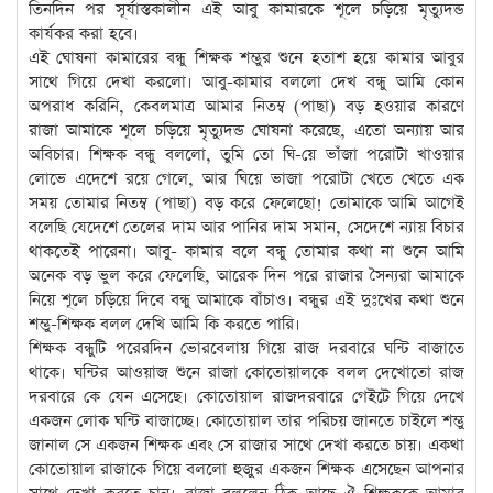
তিনদিন পর সূর্যাস্তকালীন এই আবু কামারকে শূলে চড়িয়ে মৃত্যুদন্ড
কার্যকর করা হবে।
এই ঘোষনা কামারের বন্ধু শিক্ষক শম্ভুর শুনে হতাশ হয়ে কামার আবুর
সাথে গিয়ে দেখা করলো। আবু-কামার বললো দেখ বন্ধু আমি কোন
অপরাধ করিনি, কেবলমাত্র আমার নিতম্ব (পাছা) বড় হওয়ার কারণে
রাজা আমাকে শূলে চড়িয়ে মৃত্যুদন্ড ঘোষনা করেছে, এতো অন্যায় আর
অবিচার। শিক্ষক বন্ধু বললো, তুমি তো ঘি-য়ে ভাঁজা পরোটা খাওয়ার
লোভে এদেশে রয়ে গেলে, আর ঘিয়ে ভাজা পরোটা খেতে খেতে এক
সময় তোমার নিতম্ব (পাছা) বড় করে ফেলেছো! তোমাকে আমি আগেই
বলেছি যেদেশে তেলের দাম আর পানির দাম সমান, সেদেশে ন্যায় বিচার
থাকতেই পারেনা। আবু- কামার বলে বন্ধু তোমার কথা না শুনে আমি
অনেক বড় ভুল করে ফেলেছি, আরেক দিন পরে রাজার সৈন্যরা আমাকে
নিয়ে শূলে চড়িয়ে দিবে বন্ধু আমাকে বাঁচাও। বন্ধুর এই দুঃখের কথা শুনে
শম্ভু-শিক্ষক বলল দেখি আমি কি করতে পারি।
শিক্ষক বন্ধুটি পরেরদিন ভোরবেলায় গিয়ে রাজ দরবারে ঘন্টি বাজাতে
থাকে। ঘন্টির আওয়াজ শুনে রাজা কোতোয়ালকে বলল দেখোতো রাজ
দরবারে কে যেন এসেছে। কোতোয়াল রাজদরবারে গেইটে গিয়ে দেখে
একজন লোক ঘন্টি বাজাচ্ছে। কোতোয়াল তার পরিচয় জানতে চাইলে শম্ভু
জানাল সে একজন শিক্ষক এবং সে রাজার সাথে দেখা করতে চায়। একথা
কোতোয়াল রাজাকে গিয়ে বললো হুজুর একজন শিক্ষক এসেছেন আপনার