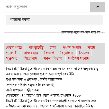
পাঠকের মন্তব্য
(মতামতের জন্যে সম্পাদক দায়ী নয়।)
প্রথম পাতা
খাগড়াছড়ি
ঢাকা
প্রধান সংবাদ
ফটো
গ্যালারী
বান্দরবান
বিজ্ঞপ্তি
বিনোদন
ভিডিও
মুক্তমত
শিরোনাম
সকল বিভাগ
সর্বশেষ সংবাদ
সিএইচটি মিডিয়া টুয়েন্টিফোর ডটকম এর কোনো লেখা বা ছবি অনুমতি ছাড়া
নকল করা বা অন্য কোথাও প্রকাশ করা সম্পূর্ণ বেআইনি
মুখ্য সম্পাদক ও প্রকাশক : নির্মল বড়ুয়া মিলন
সম্পাদক : বিপ্লব বড়ুয়া বাপ্পি (ভারপ্রাপ্ত)
বার্তা সম্পাদক : জুঁই চাকমা
যোগাযোগ : ৪২ আরপি, হাসপাতাল এলাকা, রাঙামাটি-৪৫০০
সিএইচটি মিডিয়া টুয়েন্টিফোর ডটকম গণপ্রজাতন্ত্রী বাংলাদেশ সরকার তথ্য
অধিদফতর তথ্য মন্ত্রনালয়, বাংলাদেশ সচিবালয় ঢাকায় অনলাইন নিউজ