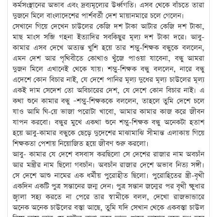
কর্মসংস্থানের অভাব এবং দ্রব্যমূল্যের উর্ধ্বগতি। এসব থেকে বাঁচতে তারা
দুজনে মিলে বাংলাদেশের পার্শবর্তী দেশ মায়ানমারে চলে গেলেন।
সেখানে গিয়ে দেখেন চাউলের কেজি দশ টাকা আটার কেজি দশ টাকা,
মাছ মাংস সব্জি গহনা ইত্যাদির সবকিছুর মূল্য দশ টাকা দরে। আবু-
কামার এসব দেখে অত্যন্ত খুশি হয়ে তার শম্ভু-শিক্ষক বন্ধুকে বললেন,
এমন দেশ আর পৃথিবীতে কোথাও খুঁজে পাওয়া যাবেনা, বন্ধু আমরা
দুজন মিলে এখানেই থেকে যায়। শম্ভু-শিক্ষক বন্ধু বললেন, নারে বন্ধু
এদেশে কোন বিচার নাই, যে দেশে পানির মূল্য দুধের মূল্য চাউলের মূল্য
একই দাম সেদেশ তো অবিচারের দেশ, যে দেশে কোন বিচার নাই। এ
কথা শুনে কামার বন্ধু –শম্ভু-শিক্ষককে বললেন, তাহলে তুমি দেশে চলে
যাও আমি ঘি-য়ে ভাজা পরোটা খাবো, আমার কামার কাজ করে জীবন
যাপন করবো। বন্ধুর মুখে একথা শুনে শম্ভু-শিক্ষক বন্ধু অনেকটা হতাশ
হয়ে আবু-কামার বন্ধুকে ছেড়ে দুদেশের মাঝামাঝি সীমান্ত এলাকায় গিয়ে
শিক্ষকতা পেশায় নিয়োজিত হয়ে জীবণ শুরু করলো।
আবু- কামার যে দেশে বসবাস করছিলো সে দেশের রাজার নাম অবচাঁন
আর মন্ত্রীর নাম ছিলো গবচাঁন। অবচাঁন রাজার দেশে অভাব নিত্য সঙ্গী।
সে দেশে আশু নামের এক ধর্মীয় পুরোহীত ছিলো। পুরোহিতের স্ত্রী-বৃথী
একদিন একটি পুত্র সন্তানের জন্ম দেন। পুত্র সন্তান জন্মের পর বৃথী ক্ষুধার
জ্বালা সহ্য করতে না পেরে তার স্বামীকে বলল, দেখো রাজভান্ডারে
অনেক অনেক চাউলের বস্তা আছে, তুমি যদি সেখান থেকে একবস্তা চাউল