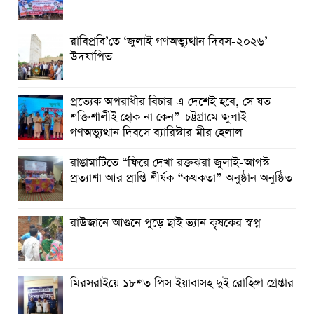
গণঅভ্যুত্থানের অর্জন আজ রাজনৈতিক মাফিয়া ও দুর্বৃত্তায়নের
খপ্পরে : আবু হাসান টিপু
রাবিপ্রবি’তে ‘জুলাই গণঅভ্যুত্থান দিবস-২০২৬’
রাঙামাটিতে “ফিরে দেখা রক্তঝরা জুলাই-আগস্ট প্রত্যাশা আর প্রাপ্তি
উদযাপিত
শীর্ষক “কথকতা” অনুষ্ঠান অনুষ্ঠিত
ছুটির রাতে খোলা ভূমি অফিস, ভেতরে তহশিলদার
প্রত্যেক অপরাধীর বিচার এ দেশেই হবে, সে যত
শক্তিশালীই হোক না কেন”-চট্টগ্রামে জুলাই
গণঅভ্যুত্থান দিবসে ব্যারিস্টার মীর হেলাল
রাঙামাটিতে “ফিরে দেখা রক্তঝরা জুলাই-আগস্ট
প্রত্যাশা আর প্রাপ্তি শীর্ষক “কথকতা” অনুষ্ঠান অনুষ্ঠিত
রাউজানে আগুনে পুড়ে ছাই ভ্যান কৃষকের স্বপ্ন
মিরসরাইয়ে ১৮শত পিস ইয়াবাসহ দুই রোহিঙ্গা গ্রেপ্তার