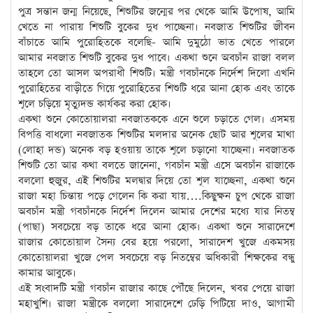
পুত্র সন্তান জন্ম নিয়েছে, শিশুটির জন্মের পর থেকে আমি উপোষ, আমি
খেতে না পারায় শিশুটি বুকের দুধ পাচ্ছেনা। নবজাত শিশুটির জীবন
বাঁচাতে আমি পুরোহিতকে বলেছি- আমি দুমুঠো ভাত খেতে পারলে
আমার নবজাত শিশুটি বুকের দুধ পাবে। একথা শুনে অবচাঁন রাজা বলল
তাহলে তো আসল অপরাধী শিশুটি। মন্ত্রী গবচাঁনকে নির্দেশ দিলো এখনি
পুরোহিতের বাড়ীতে গিয়ে পুরোহিতের শিশুটি ধরে আনা হোক এবং তাকে
শূলে চড়িয়ে মৃত্যুদন্ড কার্যকর করা হোক।
একথা শুনে কোতোয়ালরা নবজাতককে এনে শুলে চড়াতে গেল। এসময়
বিপত্তি বাধলো নবজাতক শিশুটির মলদার অনেক ছোট আর শূলের মাথা
(লোহা দন্ড) অনেক বড় হওয়ায় তাকে শূলে চড়ানো যাচ্ছেনা। নবজাতক
শিশুটি তো আর কথা বলতে জানেনা, গবচাঁন মন্ত্রী এসে অবচাঁন রাজাকে
বললো হুজুর, এই শিশুটির মলদ্বার দিয়ে তো শূল যাচ্ছেনা, একথা শুনে
রাজা মহা চিন্তায় পড়ে গেলেন কি করা যায়….কিছুক্ষন চুপ থেকে রাজা
অবচাঁন মন্ত্রী গবচাঁনকে নির্দেশ দিলেন আমার দেশের মধ্যে যার নিতম্ব
(পাছা) সবচেয়ে বড় তাকে ধরে আনা হোক। একথা শুনে সারাদেশে
রাজার কোতোয়াল সৈন্য বের হয়ে পরলো, সারাদেশ খুজে একমসয়
কোতোয়ালরা খুজে পেল সবচেয়ে বড় নিতম্বের অধিকারী শিক্ষকের বন্ধু
কামার আবুকে।
এই সংবাদটি মন্ত্রী গবচাঁন রাজার কাছে পৌঁছে দিলেন, খবর পেয়ে রাজা
মহাখুশি। রাজা মন্ত্রীকে বললো সারাদেশে ঢেড়ি পিটিয়ে দাও, আগামী