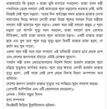
রাজকার্যের কি বুঝবে ? রাজ্য তুমি চালাতে পারবেনা। রাজা তখন মন্ত্রী
গবচাঁনকে ডেকে বললো সেই কামারকে শূলে চড়ানোর দরকার নেই, আমি
নিজেই সেই শূলে চড়বো। পরের দিন সূর্যাস্তের সময় হাজার-হাজার লোক
সমাগমের ভিড়ে ক্ষমতা লোভী রাজা নিজে শূলের সামনে গিয়ে মন্ত্রীকে
বললো মন্ত্রী আমাকে শূলে চড়াও। একথা শুনে মন্ত্রী বললো হুজুর এ শূলে
চড়লে তো আপনি মৃত্যু বরন করবেন, রাজা বললো রাখ তোমার
নীতিকথা, আমি রাজা আমার শূলে আমাকে চড়াও। একটি রাজ্যর রাজা
হয়ে এত সুখ আর শূলে চড়ে মৃত্যু হলে তিনটি রাজ্যর রাজা হবো, না
জানি কত সুখ পাবো।
একথা শুনে মন্ত্রী মনে-মনে ভাবলো এই অবিচারী রাজার হাত থেকে দেশ
এবং দেশের জনগণকে বাঁচাতে এটাই মোক্ষম সুযোগ।
গবচাঁন মন্ত্রী তখন কোতোয়ালদের নির্দেশ দিলো অবচাঁন রাজাকে শূলে
চড়িয়ে মৃত্যুদন্ড কার্যকর করার। শূলে চড়ে ক্ষমতা লোভী অবচাঁন রাজার
মৃত্যু হলো, সেই সাথে সেই দেশ থেকে বিদায় নিলো অপশাসন আর
অবিচার।
দেশের জনগণ অবচাঁন রাজার মৃত্যুর পর শান্তিতে-সুখে বসবাস করছে।
(লেখাটি কাল্পিনিক এবং এটি কেবলমাত্র রম্যরচনা)।
লেখক : নির্মল বড়ুয়া মিলন
মূখ্য সম্পাদক
সিএইচটি মিডিয়া টুয়েন্টিফোর ডটকম।