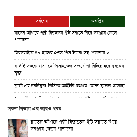
সর্বশেষ
জনপ্রিয়
রাতের আঁধারে পল্লী বিদ্যুতের খুঁটি সরাতে গিয়ে সরঞ্জাম ফেলে
পালালো
মিরসরাইয়ে ৪০ হাজার ৫শত পিস ইয়াবা সহ গ্রেফতার-৩
কাপ্তাই সড়কে বাস- মোটরসাইকেল সংঘর্ষে পা বিচ্ছিন্ন হয়ে যুবকের
মৃত্যু
চুয়েট এর নবনিযুক্ত ভিসিকে আইইবি চট্টগ্রাম কেন্দ্রে ফুলেল শুভেচ্ছা
বৈষম্যহীন মানবিক রাষ্ট্র গঠন করে জুলাই শহীদদের প্রতি শ্রদ্ধা
জানাতে হবে : জননেতা সাইফুল হক
সকল বিভাগ এর আরও খবর
তিন দিন পর ব্রহ্মপুত্র নদে নিখোঁজ সাইফুলের মরদেহ গফরগাঁও
রাতের আঁধারে পল্লী বিদ্যুতের খুঁটি সরাতে গিয়ে
থেকে উদ্ধার
সরঞ্জাম ফেলে পালালো