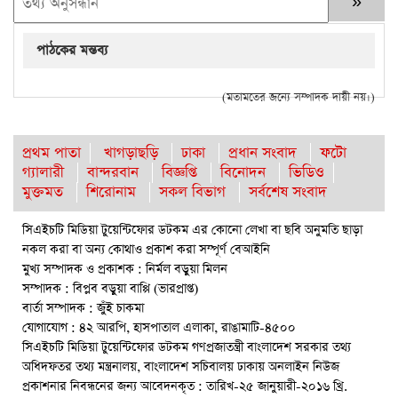
পাঠকের মন্তব্য
(মতামতের জন্যে সম্পাদক দায়ী নয়।)
প্রথম পাতা
খাগড়াছড়ি
ঢাকা
প্রধান সংবাদ
ফটো
গ্যালারী
বান্দরবান
বিজ্ঞপ্তি
বিনোদন
ভিডিও
মুক্তমত
শিরোনাম
সকল বিভাগ
সর্বশেষ সংবাদ
সিএইচটি মিডিয়া টুয়েন্টিফোর ডটকম এর কোনো লেখা বা ছবি অনুমতি ছাড়া
নকল করা বা অন্য কোথাও প্রকাশ করা সম্পূর্ণ বেআইনি
মুখ্য সম্পাদক ও প্রকাশক : নির্মল বড়ুয়া মিলন
সম্পাদক : বিপ্লব বড়ুয়া বাপ্পি (ভারপ্রাপ্ত)
বার্তা সম্পাদক : জুঁই চাকমা
যোগাযোগ : ৪২ আরপি, হাসপাতাল এলাকা, রাঙামাটি-৪৫০০
সিএইচটি মিডিয়া টুয়েন্টিফোর ডটকম গণপ্রজাতন্ত্রী বাংলাদেশ সরকার তথ্য
অধিদফতর তথ্য মন্ত্রনালয়, বাংলাদেশ সচিবালয় ঢাকায় অনলাইন নিউজ
প্রকাশনার নিবন্ধনের জন্য আবেদনকৃত : তারিখ-২৫ জানুয়ারী-২০১৬ খ্রি.