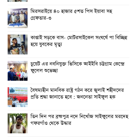
ব্রহ্মপুত্র নদে নিখোঁজ কৃষকের সন্ধান মেলেনি
মিরসরাইয়ে ৪০ হাজার ৫শত পিস ইয়াবা সহ
রাঙ্গুনিয়ায় জুলাই গণঅভ্যুত্থান দিবস পালিত
গ্রেফতার-৩
পার্বতীপুরে জুলাই গণঅভ্যুত্থান দিবস পালন
কাপ্তাই সড়কে বাস- মোটরসাইকেল সংঘর্ষে পা বিচ্ছিন্ন
আত্রাইয়ে যথাযোগ্য মর্যাদায় ‘জুলাই গণঅভ্যুত্থান দিবস’ পালিত
হয়ে যুবকের মৃত্যু
চুয়েট এর নবনিযুক্ত ভিসিকে আইইবি চট্টগ্রাম কেন্দ্রে
ফুলেল শুভেচ্ছা
বৈষম্যহীন মানবিক রাষ্ট্র গঠন করে জুলাই শহীদদের
প্রতি শ্রদ্ধা জানাতে হবে : জননেতা সাইফুল হক
তিন দিন পর ব্রহ্মপুত্র নদে নিখোঁজ সাইফুলের মরদেহ
গফরগাঁও থেকে উদ্ধার