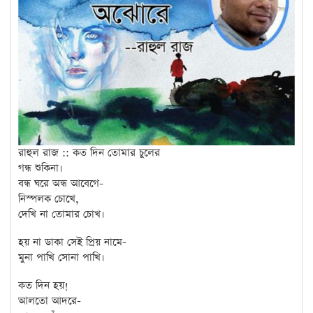
রাহুল রাজ :: কত দিন তোমার চুলের
গন্ধ শুকিনা।
বন্ধ ঘরে অন্ধ আবেগে-
নিস্পলক চোখে,
দেখি না তোমার চোখ।
হয় না ডাকা সেই প্রিয় নামে-
মুনা পাখি সোনা পাখি।
কত দিন হয়!
আলতো আদরে-