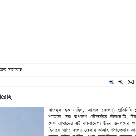
বুজের সমারোহ
মারোহ
নাজমুল হক নাহিদ, আত্রাই (নওগাঁ) প্রতিনিধি 
শ্যামলে ঘেরা অপরুপ সৌন্দর্য্যরে লীলাভ’মি, চি
দেশ আমাদের এই বাংলাদেশ। উত্তর জনপদের শষ্য
হিসাবে খ্যাত নওগাঁ জেলার আত্রাই উপজেলার আত