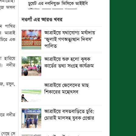
সমারোহ।
চুয়েট এর নবনিযুক্ত ভিসিকে আইইবি
সবুজ ফসল
চট্টগ্রাম কেন্দ্রে ফুলেল শুভেচ্ছা
নওগাঁ এর আরও খবর
বৈষম্যহীন মানবিক রাষ্ট্র গঠন করে জুলাই
কম পাখির
শহীদদের প্রতি শ্রদ্ধা জানাতে হবে :
আত্রাইয়ে যথাযোগ্য মর্যাদায়
 আত্রাই
জননেতা সাইফুল হক
‘জুলাই গণঅভ্যুত্থান দিবস’
 চিরে এক
পালিত
তিন দিন পর ব্রহ্মপুত্র নদে নিখোঁজ
সাইফুলের মরদেহ গফরগাঁও থেকে উদ্ধার
 হারিয়ে
আত্রাইয়ে শুরু হলো কৃষক
ে। নদীর
কার্ডের তথ্য সংগ্রহ কার্যক্রম
ব্রহ্মপুত্র নদে নিখোঁজ কৃষকের সন্ধান
মেলেনি
জ, রসুন,
আত্রাইয়ে জেলেদের মাছ
রাঙ্গুনিয়ায় জুলাই গণঅভ্যুত্থান দিবস
শিকারের মহোৎসব
পালিত
পার্বতীপুরে জুলাই গণঅভ্যুত্থান দিবস
আত্রাইয়ে বসতবাড়িতে চুরি:
ধরে নদীর
পালন
চোরাই মালসহ যুবক গ্রেপ্তার
আত্রাইয়ে যথাযোগ্য মর্যাদায় ‘জুলাই
ে গেছে সে
গণঅভ্যুত্থান দিবস’ পালিত