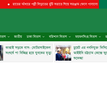
●
রাতের আঁধারে পল্লী বিদ্যুতের খুঁটি সরাতে গিয়ে সরঞ্জাম ফেলে পালালো
●
মিরসরাইয়
 বিভাগ
জাতীয়
ঢাকা বিভাগ
বরিশাল বিভাগ
ময়মনসিংহ বিভাগ
র
কাপ্তাই সড়কে বাস- মোটরসাইকেল
চুয়েট এর নবনিযুক্ত ভিসি
সংঘর্ষে পা বিচ্ছিন্ন হয়ে যুবকের মৃত্যু
আইইবি চট্টগ্রাম কেন্দ্রে ফ
শুভেচ্ছা