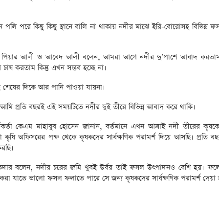
ন পলি পরে কিছু কিছু স্থানে বালি না থাকায় নদীর মাঝে ইরি-বোরোসহ বিভিন্ন ফ
ীলাল, পিয়ার আলী ও আবেদ আলী বলেন, আমরা আগে নদীর দু’পাশে আবাদ করতাম ন
চাষ করতাম কিন্তু এখন সম্ভব হচ্ছে না।
ে শেষের দিকে আর পানি পাওয়া যায়না।
মি প্রতি বছরই এই সময়টিতে নদীর দুই তীরে বিভিন্ন আবাদ করে থাকি।
মকর্তা কেএম মাহাবুব হোসেন জানান, বর্তমানে এখন আত্রাই নদী তীরের কৃষক
কৃষি অফিসরের পক্ষ থেকে কৃষকদের সার্বক্ষণিক পরামর্শ দিয়ে আসছি। প্রতি বছর
করছি।
 তালুকদার বলেন, নদীর চরের জমি খুবই উর্বর তাই ফসল উৎপাদনও বেশি হয়। ফল
রা যাতে ভালো ফসল ফলাতে পারে সে জন্য কৃষকদের সার্বক্ষণিক পরামর্শ দেয়া হ