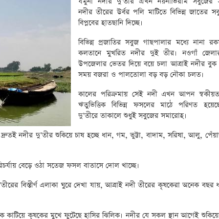
যমুনা নদীর দু’তীর এখন নয়নাভিরাম সবুজের 
নদীর তীরের উর্বর পলি মাটিতে বিভিন্ন জাতের 
বিপ্লবের হাতছানি দিচ্ছে।
বিভিন্ন প্রজাতির সবুজ গাছপালার মধ্যে নানা র
কলতানে মুখরিত নদীর দুই তীর। নওগাঁ জেলার
উপজেলার ভেতর দিয়ে বয়ে চলা আত্রাই নদীর বুক
সময় বজরা ও পালতোলা বড় বড় নৌকা চলত।
কালের পরিক্রমায় সেই নদী এখন আপন স্বকীয়তা
ঋতুভিত্তিক বিভিন্ন ফসলের মাঠে পরিণত হয়েছ
দু’তীরে তাকালে শুধুই সবুজের সমারোহ।
ই নদীর দু’তীর শুকিয়ে চাষ হচ্ছে ধান, গম, ভুট্টা, বাদাম, সরিষা, আলু, পেঁয়া
রিচর্যায় বেড়ে ওঠা সতেজ ফসল বাতাসে দোল খাচ্ছে।
ীরের বিস্তীর্ণ এলাকা ঘুরে দেখা যায়, আত্রাই নদী তীরের কৃষকেরা অনেক বছর 
তাকে কাটিয়ে কৃষকের মুখে ফুটেছে হাসির ঝিলিক। নদীর যে সকল স্থান আগেই শুকিয়