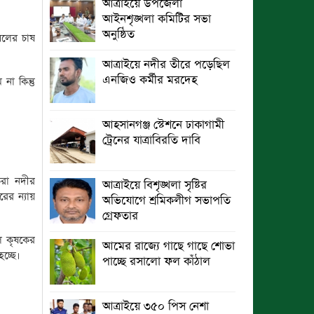
আত্রাইয়ে উপজেলা
আইনশৃঙ্খলা কমিটির সভা
অনুষ্ঠিত
সলের চাষ
আত্রাইয়ে নদীর তীরে পড়েছিল
এনজিও কর্মীর মরদেহ
া কিন্তু
আহসানগঞ্জ স্টেশনে ঢাকাগামী
ট্রেনের যাত্রাবিরতি দাবি
েরা নদীর
আত্রাইয়ে বিশৃঙ্খলা সৃষ্টির
ের ন্যায়
অভিযোগে শ্রমিকলীগ সভাপতি
গ্রেফতার
ে কৃষকের
আমের রাজ্যে গাছে গাছে শোভা
চ্ছে।
পাচ্ছে রসালো ফল কাঁঠাল
আত্রাইয়ে ৩৫০ পিস নেশা