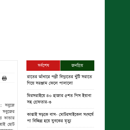
সর্বশেষ
জনপ্রিয়
রাতের আঁধারে পল্লী বিদ্যুতের খুঁটি সরাতে
গিয়ে সরঞ্জাম ফেলে পালালো
মিরসরাইয়ে ৪০ হাজার ৫শত পিস ইয়াবা
সহ গ্রেফতার-৩
:: সবুজে
র সবুজের
কাপ্তাই সড়কে বাস- মোটরসাইকেল সংঘর্ষে
 ভান্ডার
পা বিচ্ছিন্ন হয়ে যুবকের মৃত্যু
্রাই ছোট