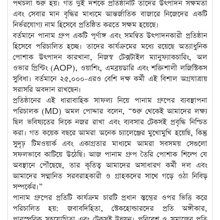
পথচলা শুরু হয়। গত দুই দশকে প্রতিষ্ঠানটি তাদের উৎপাদন সক্ষমতা
এবং সেবার মান বৃদ্ধির মাধ্যমে আন্তর্জাতিক বাজারে নিজেদের একটি
নির্ভরযোগ্য নাম হিসেবে প্রতিষ্ঠিত করতে সক্ষম হয়েছে।
বর্তমানে পানাম গ্রুপ একটি পূর্ণাঙ্গ এবং সমন্বিত উৎপাদনকারী প্রতিষ্ঠান
হিসেবে পরিচালিত হচ্ছে। তাদের কার্যক্রমের মধ্যে রয়েছে অত্যাধুনিক
পোশাক উৎপাদন কারখানা, নিজস্ব টেক্সটাইল ম্যানুফ্যাকচারিং, অল
ওভার প্রিন্টিং (AOP), ওয়াশিং, এমব্রয়ডারি এবং শক্তিশালী লজিস্টিকস
সুবিধা। বর্তমানে ২৫,০০০-এরও বেশি দক্ষ কর্মী এই বিশাল অগ্রযাত্রায়
সরাসরি অবদান রাখছেন।
প্রতিষ্ঠানের এই ধারাবাহিক সাফল্য নিয়ে পানাম গ্রুপের ব্যবস্থাপনা
পরিচালক (MD) অমল পোদ্দার বলেন, “শুরু থেকেই আমাদের লক্ষ্য
ছিল ভবিষ্যতের দিকে নজর রাখা এবং ব্যবসার টেকসই প্রবৃদ্ধি নিশ্চিত
করা। গত কয়েক বছরে আমরা অনেক চ্যালেঞ্জের মুখোমুখি হয়েছি, কিন্তু
সুদৃঢ় টিমওয়ার্ক এবং একাগ্রতার মাধ্যমে আমরা সবসময় সেগুলো
সফলভাবে কাটিয়ে উঠেছি। আজ পানাম গ্রুপ তৈরি পোশাক শিল্পে যে
অবস্থানে পৌঁছেছে, তার কৃতিত্ব আমাদের অসাধারণ কর্মী দল এবং
আমাদের সম্মানিত সরবরাহকারী ও গ্রাহকদের সাথে গড়ে ওঠা নিবিড়
সম্পর্কের।”
পানাম গ্রুপের প্রতিটি কার্যক্রম চারটি প্রধান স্তম্ভের ওপর ভিত্তি করে
পরিচালিত হয়: জবাবদিহিতা, স্টেকহোল্ডারদের প্রতি অঙ্গীকার,
পারস্পরিক সহযোগিতা এবং টেকসই উন্নয়ন। পরিবেশ ও সমাজের প্রতি