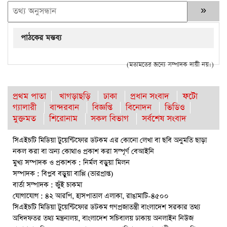
পাঠকের মন্তব্য
(মতামতের জন্যে সম্পাদক দায়ী নয়।)
প্রথম পাতা
খাগড়াছড়ি
ঢাকা
প্রধান সংবাদ
ফটো
গ্যালারী
বান্দরবান
বিজ্ঞপ্তি
বিনোদন
ভিডিও
মুক্তমত
শিরোনাম
সকল বিভাগ
সর্বশেষ সংবাদ
সিএইচটি মিডিয়া টুয়েন্টিফোর ডটকম এর কোনো লেখা বা ছবি অনুমতি ছাড়া
নকল করা বা অন্য কোথাও প্রকাশ করা সম্পূর্ণ বেআইনি
মুখ্য সম্পাদক ও প্রকাশক : নির্মল বড়ুয়া মিলন
সম্পাদক : বিপ্লব বড়ুয়া বাপ্পি (ভারপ্রাপ্ত)
বার্তা সম্পাদক : জুঁই চাকমা
যোগাযোগ : ৪২ আরপি, হাসপাতাল এলাকা, রাঙামাটি-৪৫০০
সিএইচটি মিডিয়া টুয়েন্টিফোর ডটকম গণপ্রজাতন্ত্রী বাংলাদেশ সরকার তথ্য
অধিদফতর তথ্য মন্ত্রনালয়, বাংলাদেশ সচিবালয় ঢাকায় অনলাইন নিউজ