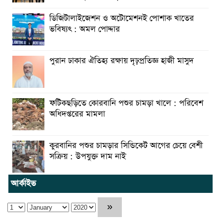
ডিজিটালাইজেশন ও অটোমেশনই পোশাক খাতের
ভবিষ্যৎ : অমল পোদ্দার
পুরান ঢাকার ঐতিহ্য রক্ষায় দৃঢ়প্রতিজ্ঞ হাজী মাসুদ
ফটিকছড়িতে কোরবানি পশুর চামড়া খালে : পরিবেশ
অধিদপ্তরের মামলা
কুরবানির পশুর চামড়ার সিন্ডিকেট আগের চেয়ে বেশী
সক্রিয় : উপযুক্ত দাম নাই
আর্কাইভ