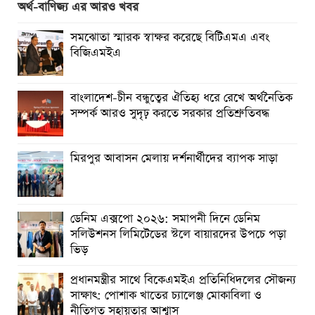
অর্থ-বাণিজ্য এর আরও খবর
প্রত্যেক অপরাধীর বিচার এ দেশেই হবে, সে যত শক্তিশালীই হোক
না কেন”-চট্টগ্রামে জুলাই গণঅভ্যুত্থান দিবসে ব্যারিস্টার মীর হেলাল
সমঝোতা স্মারক স্বাক্ষর করেছে বিটিএমএ এবং
বিজিএমইএ
গণঅভ্যুত্থানের অর্জন আজ রাজনৈতিক মাফিয়া ও দুর্বৃত্তায়নের
খপ্পরে : আবু হাসান টিপু
বাংলাদেশ-চীন বন্ধুত্বের ঐতিহ্য ধরে রেখে অর্থনৈতিক
রাঙামাটিতে “ফিরে দেখা রক্তঝরা জুলাই-আগস্ট প্রত্যাশা আর প্রাপ্তি
সম্পর্ক আরও সুদৃঢ় করতে সরকার প্রতিশ্রুতিবদ্ধ
শীর্ষক “কথকতা” অনুষ্ঠান অনুষ্ঠিত
ছুটির রাতে খোলা ভূমি অফিস, ভেতরে তহশিলদার
মিরপুর আবাসন মেলায় দর্শনার্থীদের ব্যাপক সাড়া
ডেনিম এক্সপো ২০২৬: সমাপনী দিনে ডেনিম
সলিউশনস লিমিটেডের স্টলে বায়ারদের উপচে পড়া
ভিড়
প্রধানমন্ত্রীর সাথে বিকেএমইএ প্রতিনিধিদলের সৌজন্য
সাক্ষাৎ: পোশাক খাতের চ্যালেঞ্জ মোকাবিলা ও
নীতিগত সহায়তার আশ্বাস