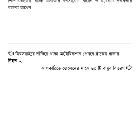
শিল্পায়ঞ্চলের বিভিন্ন এলাকায় গণসংযোগ করেন ও কয়েকটি পথসভায়
বক্তব্য রাখেন।
মিরসরাইয়ে দাঁড়িয়ে থাকা অটোরিকশার পেছনে ট্রাকের ধাক্কায়
নিহত-২
ঝালকাঠিতে জেলেদের মাঝে ৬০ টি বাছুর বিতরণ