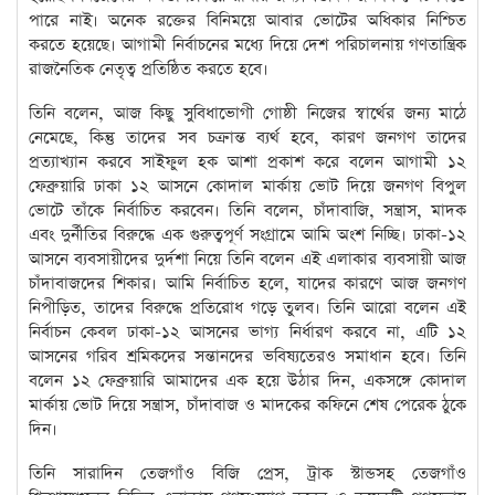
পারে নাই। অনেক রক্তের বিনিময়ে আবার ভোটের অধিকার নিশ্চিত
করতে হয়েছে। আগামী নির্বাচনের মধ্যে দিয়ে দেশ পরিচালনায় গণতান্ত্রিক
রাজনৈতিক নেতৃত্ব প্রতিষ্ঠিত করতে হবে।
তিনি বলেন, আজ কিছু সুবিধাভোগী গোষ্ঠী নিজের স্বার্থের জন্য মাঠে
নেমেছে, কিন্তু তাদের সব চক্রান্ত ব্যর্থ হবে, কারণ জনগণ তাদের
প্রত্যাখ্যান করবে সাইফুল হক আশা প্রকাশ করে বলেন আগামী ১২
ফেব্রুয়ারি ঢাকা ১২ আসনে কোদাল মার্কায় ভোট দিয়ে জনগণ বিপুল
ভোটে তাঁকে নির্বাচিত করবেন। তিনি বলেন, চাঁদাবাজি, সন্ত্রাস, মাদক
এবং দুর্নীতির বিরুদ্ধে এক গুরুত্বপূর্ণ সংগ্রামে আমি অংশ নিচ্ছি। ঢাকা-১২
আসনে ব্যবসায়ীদের দুর্দশা নিয়ে তিনি বলেন এই এলাকার ব্যবসায়ী আজ
চাঁদাবাজদের শিকার। আমি নির্বাচিত হলে, যাদের কারণে আজ জনগণ
নিপীড়িত, তাদের বিরুদ্ধে প্রতিরোধ গড়ে তুলব। তিনি আরো বলেন এই
নির্বাচন কেবল ঢাকা-১২ আসনের ভাগ্য নির্ধারণ করবে না, এটি ১২
আসনের গরিব শ্রমিকদের সন্তানদের ভবিষ্যতেরও সমাধান হবে। তিনি
বলেন ১২ ফেব্রুয়ারি আমাদের এক হয়ে উঠার দিন, একসঙ্গে কোদাল
মার্কায় ভোট দিয়ে সন্ত্রাস, চাঁদাবাজ ও মাদকের কফিনে শেষ পেরেক ঠুকে
দিন।
তিনি সারাদিন তেজগাঁও বিজি প্রেস, ট্রাক স্টান্ডসহ তেজগাঁও