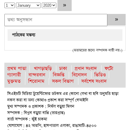
পাঠকের মন্তব্য
(মতামতের জন্যে সম্পাদক দায়ী নয়।)
প্রথম পাতা
খাগড়াছড়ি
ঢাকা
প্রধান সংবাদ
ফটো
গ্যালারী
বান্দরবান
বিজ্ঞপ্তি
বিনোদন
ভিডিও
মুক্তমত
শিরোনাম
সকল বিভাগ
সর্বশেষ সংবাদ
সিএইচটি মিডিয়া টুয়েন্টিফোর ডটকম এর কোনো লেখা বা ছবি অনুমতি ছাড়া
নকল করা বা অন্য কোথাও প্রকাশ করা সম্পূর্ণ বেআইনি
মুখ্য সম্পাদক ও প্রকাশক : নির্মল বড়ুয়া মিলন
সম্পাদক : বিপ্লব বড়ুয়া বাপ্পি (ভারপ্রাপ্ত)
বার্তা সম্পাদক : জুঁই চাকমা
যোগাযোগ : ৪২ আরপি, হাসপাতাল এলাকা, রাঙামাটি-৪৫০০