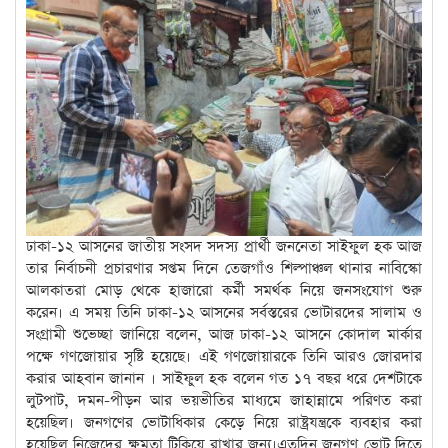
ঢাকা-১২ আসনের জাতীয় সংসদ সদস্য প্রার্থী জননেতা সাইফুল হক আজ
তার নির্বাচনী প্রচারণার সপ্তম দিনে তেজগাঁও শিল্পাঞ্চল থানার নাবিস্কো
আলকাতরা মোড় থেকে হাজারো কর্মী সমর্থক নিয়ে জনসংযোগ শুরু
করেন। এ সময় তিনি ঢাকা-১২ আসনের সর্বস্তরের ভোটারদের সালাম ও
সংগ্রামী শুভেচ্ছা জানিয়ে বলেন, আজ ঢাকা-১২ আসনে কোদাল মার্কার
পক্ষে গণজোয়ার সৃষ্টি হয়েছে। এই গণজোয়ারকে তিনি আরও জোরদার
করার আহবান জানান । সাইফুল হক বলেন গত ১৭ বছর ধরে দেশটাকে
লুটপাট, দমন-পীড়ন আর ভয়ভীতির মাধ্যমে জাহান্নামে পরিণত করা
হয়েছিল। জনগণের ভোটাধিকার কেড়ে নিয়ে রাষ্ট্রযন্ত্রকে ব্যবহার করা
হয়েছিল নিজেদের ক্ষমতা টিকিয়ে রাখার জন্য।এতদিন জনগণ ভোট দিতে