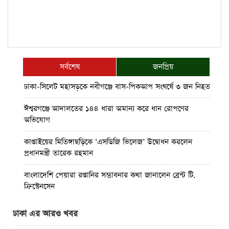
সর্বশেষ
জনপ্রিয়
ঢাকা-সিলেট মহাসড়কে নবীগঞ্জে বাস-পিকআপ সংঘর্ষে ৩ জন নিহত
ঈশ্বরগঞ্জে আদালতের ১৪৪ ধারা অমান্য করে ধান রোপণের
অভিযোগ
কাপ্তাইয়ের মিতিঙ্গাছড়িকে ‘এসডিজি ভিলেজ’ উদ্বোধন করলেন
প্রধানমন্ত্রী তারেক রহমান
বাংলাদেশি পেয়ারা রপ্তানির সম্ভাবনার কথা জানালেন ব্রেন্ট টি.
ক্রিস্টেনসেন
মিরসরাই প্রেস ক্লাব এর দ্বি-বার্ষিক সম্মেলনমনোনয়ন ফরম সংগ্রহ
ঢাকা এর আরও খবর