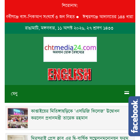
শিরোনাম:
বীগঞ্জে বাস-পিকআপ সংঘর্ষে ৩ জন নিহত
●
ঈশ্বরগঞ্জে আদালতের ১৪৪ ধারা অমান্য
রাঙামাটি, মঙ্গলবার, ১১ আগস্ট ২০২৬, ২৭ শ্রাবণ ১৪৩৩
মেনু
কাপ্তাইয়ের মিতিঙ্গাছড়িকে ‘এসডিজি ভিলেজ’ উদ্বোধন
করলেন প্রধানমন্ত্রী তারেক রহমান
মিরসরাই প্রেস ক্লাব এর দ্বি-বার্ষিক সম্মেলনমনোনয়ন ফরম