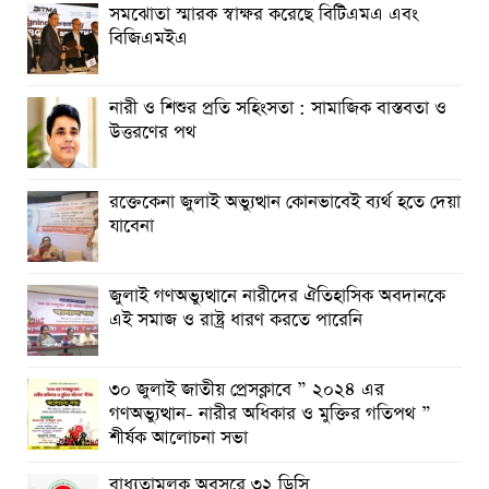
ভারতে বাংলাদেশি শিক্ষার্থীর রহস্যজনক মৃত্যু
সমঝোতা স্মারক স্বাক্ষর করেছে বিটিএমএ এবং
বিজিএমইএ
ঈশ্বরগঞ্জে জুলাই বিপ্লবের দুই বছর পূর্তিতে বিএনপির আনন্দ মিছিল
রাতের আঁধারে পল্লী বিদ্যুতের খুঁটি সরাতে গিয়ে সরঞ্জাম ফেলে
নারী ও শিশুর প্রতি সহিংসতা : সামাজিক বাস্তবতা ও
পালালো
উত্তরণের পথ
মিরসরাইয়ে ৪০ হাজার ৫শত পিস ইয়াবা সহ গ্রেফতার-৩
রক্তেকেনা জুলাই অভ্যুত্থান কোনভাবেই ব্যর্থ হতে দেয়া
কাপ্তাই সড়কে বাস- মোটরসাইকেল সংঘর্ষে পা বিচ্ছিন্ন হয়ে যুবকের
যাবেনা
মৃত্যু
জুলাই গণঅভ্যুত্থানে নারীদের ঐতিহাসিক অবদানকে
এই সমাজ ও রাষ্ট্র ধারণ করতে পারেনি
৩০ জুলাই জাতীয় প্রেসক্লাবে ” ২০২৪ এর
গণঅভ্যুত্থান- নারীর অধিকার ও মুক্তির গতিপথ ”
শীর্ষক আলোচনা সভা
বাধ্যতামূলক অবসরে ৩২ ডিসি