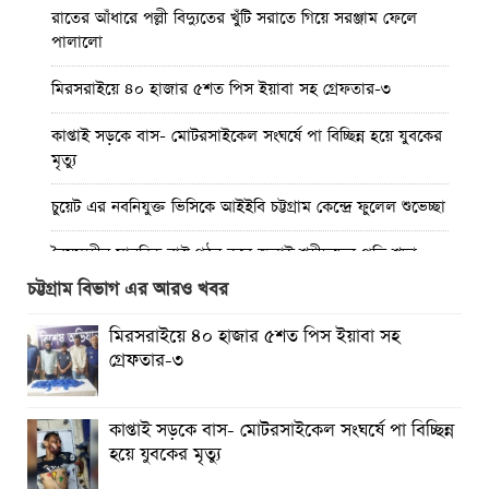
রাতের আঁধারে পল্লী বিদ্যুতের খুঁটি সরাতে গিয়ে সরঞ্জাম ফেলে
পালালো
মিরসরাইয়ে ৪০ হাজার ৫শত পিস ইয়াবা সহ গ্রেফতার-৩
কাপ্তাই সড়কে বাস- মোটরসাইকেল সংঘর্ষে পা বিচ্ছিন্ন হয়ে যুবকের
মৃত্যু
চুয়েট এর নবনিযুক্ত ভিসিকে আইইবি চট্টগ্রাম কেন্দ্রে ফুলেল শুভেচ্ছা
বৈষম্যহীন মানবিক রাষ্ট্র গঠন করে জুলাই শহীদদের প্রতি শ্রদ্ধা
জানাতে হবে : জননেতা সাইফুল হক
চট্টগ্রাম বিভাগ এর আরও খবর
তিন দিন পর ব্রহ্মপুত্র নদে নিখোঁজ সাইফুলের মরদেহ গফরগাঁও
মিরসরাইয়ে ৪০ হাজার ৫শত পিস ইয়াবা সহ
থেকে উদ্ধার
গ্রেফতার-৩
ব্রহ্মপুত্র নদে নিখোঁজ কৃষকের সন্ধান মেলেনি
কাপ্তাই সড়কে বাস- মোটরসাইকেল সংঘর্ষে পা বিচ্ছিন্ন
রাঙ্গুনিয়ায় জুলাই গণঅভ্যুত্থান দিবস পালিত
হয়ে যুবকের মৃত্যু