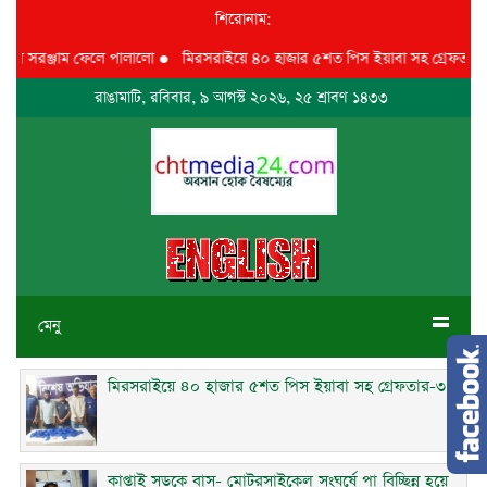
শিরোনাম:
য়ে সরঞ্জাম ফেলে পালালো
●
মিরসরাইয়ে ৪০ হাজার ৫শত পিস ইয়াবা সহ গ্রেফতার-৩
রাঙামাটি, রবিবার, ৯ আগস্ট ২০২৬, ২৫ শ্রাবণ ১৪৩৩
মেনু
মিরসরাইয়ে ৪০ হাজার ৫শত পিস ইয়াবা সহ গ্রেফতার-৩
কাপ্তাই সড়কে বাস- মোটরসাইকেল সংঘর্ষে পা বিচ্ছিন্ন হয়ে