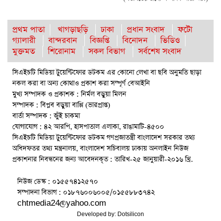
প্রথম পাতা
খাগড়াছড়ি
ঢাকা
প্রধান সংবাদ
ফটো
গ্যালারী
বান্দরবান
বিজ্ঞপ্তি
বিনোদন
ভিডিও
মুক্তমত
শিরোনাম
সকল বিভাগ
সর্বশেষ সংবাদ
সিএইচটি মিডিয়া টুয়েন্টিফোর ডটকম এর কোনো লেখা বা ছবি অনুমতি ছাড়া
নকল করা বা অন্য কোথাও প্রকাশ করা সম্পূর্ণ বেআইনি
মুখ্য সম্পাদক ও প্রকাশক : নির্মল বড়ুয়া মিলন
সম্পাদক : বিপ্লব বড়ুয়া বাপ্পি (ভারপ্রাপ্ত)
বার্তা সম্পাদক : জুঁই চাকমা
যোগাযোগ : ৪২ আরপি, হাসপাতাল এলাকা, রাঙামাটি-৪৫০০
সিএইচটি মিডিয়া টুয়েন্টিফোর ডটকম গণপ্রজাতন্ত্রী বাংলাদেশ সরকার তথ্য
অধিদফতর তথ্য মন্ত্রনালয়, বাংলাদেশ সচিবালয় ঢাকায় অনলাইন নিউজ
প্রকাশনার নিবন্ধনের জন্য আবেদনকৃত : তারিখ-২৫ জানুয়ারী-২০১৬ খ্রি.
নিউজ ডেস্ক : ০১৫৫৭৪১২৫৭০
সম্পাদনা বিভাগ : ০১৮৭৬০০৬০০৫/০১৫৫৮৮৩৭৪২
chtmedia24@yahoo.com
Developed by:
Dotsilicon