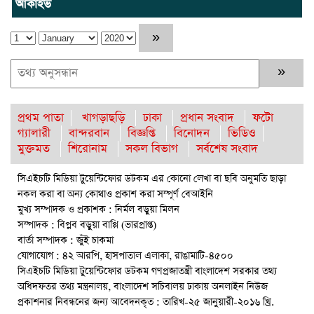
আর্কাইভ
প্রত্যেক অপরাধীর বিচার এ দেশেই হবে, সে যত শক্তিশালীই হোক না
কেন”-চট্টগ্রামে জুলাই গণঅভ্যুত্থান দিবসে ব্যারিস্টার মীর হেলাল
গণঅভ্যুত্থানের অর্জন আজ রাজনৈতিক মাফিয়া ও দুর্বৃত্তায়নের খপ্পরে :
আবু হাসান টিপু
রাঙামাটিতে “ফিরে দেখা রক্তঝরা জুলাই-আগস্ট প্রত্যাশা আর প্রাপ্তি
প্রথম পাতা
খাগড়াছড়ি
ঢাকা
প্রধান সংবাদ
ফটো
শীর্ষক “কথকতা” অনুষ্ঠান অনুষ্ঠিত
গ্যালারী
বান্দরবান
বিজ্ঞপ্তি
বিনোদন
ভিডিও
মুক্তমত
শিরোনাম
সকল বিভাগ
সর্বশেষ সংবাদ
ছুটির রাতে খোলা ভূমি অফিস, ভেতরে তহশিলদার
সিএইচটি মিডিয়া টুয়েন্টিফোর ডটকম এর কোনো লেখা বা ছবি অনুমতি ছাড়া
রাউজানে আগুনে পুড়ে ছাই ভ্যান কৃষকের স্বপ্ন
নকল করা বা অন্য কোথাও প্রকাশ করা সম্পূর্ণ বেআইনি
ঈশ্বরগঞ্জে বজ্রপাতে কৃষকের মৃত্যু : আহত-২
মুখ্য সম্পাদক ও প্রকাশক : নির্মল বড়ুয়া মিলন
সম্পাদক : বিপ্লব বড়ুয়া বাপ্পি (ভারপ্রাপ্ত)
রাঙামাটিতে “ফিরে দেখা রক্তঝরা জুলাই-আগস্ট প্রত্যাশা আর প্রাপ্তি
বার্তা সম্পাদক : জুঁই চাকমা
শীর্ষক “কথকতা” অনুষ্ঠান অনুষ্ঠিত
যোগাযোগ : ৪২ আরপি, হাসপাতাল এলাকা, রাঙামাটি-৪৫০০
সিএইচটি মিডিয়া টুয়েন্টিফোর ডটকম গণপ্রজাতন্ত্রী বাংলাদেশ সরকার তথ্য
সমঝোতা স্মারক স্বাক্ষর করেছে বিটিএমএ এবং বিজিএমইএ
অধিদফতর তথ্য মন্ত্রনালয়, বাংলাদেশ সচিবালয় ঢাকায় অনলাইন নিউজ
প্রকাশনার নিবন্ধনের জন্য আবেদনকৃত : তারিখ-২৫ জানুয়ারী-২০১৬ খ্রি.