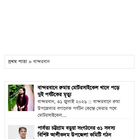
প্রথম পাতা
» বান্দরবান
বান্দরবানে রুমায় মোটরসাইকেল খাদে পড়ে
দুই পর্যটকের মৃত্যু
বান্দরবান, ৩১ জুলাই ২০২৬ :: বান্দরবানে রুমা
উপজেলার বগালেক পর্যটন কেন্দ্রে ফেরার পথে
মোটরসাইকেল...
পার্বত্য চট্টগ্রাম বড়ুয়া সংগঠনের ৩১ সদস্য
বিশিষ্ট আলীকদম উপজেলা কমিটি গঠন