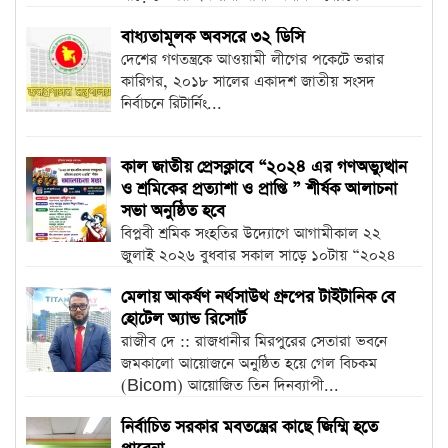
২০২৪ এর গণঅভ্যুত্থান...
বাধ্যতামূলক অবসরে ৩২ ডিসি
দেশের গণতন্ত্রকে আওয়ামী লীগের পকেটে ভরার
কারিগর, ২০১৮ সালের একাদশ জাতীয় সংসদ
নির্বাচনে রিটার্নিং...
কাল জাতীয় প্রেসক্লাবে “২০২৪ এর গণঅভ্যুত্থান
ও শ্রমিকের প্রত্যাশা ও প্রাপ্তি ” শীর্ষক আলাচনা
সভা অনুষ্ঠিত হবে
বিপ্লবী শ্রমিক সংহতির উদ্যোগে আগামীকাল ২২
জুলাই ২০২৬ বুধবার সকাল সাড়ে ১০টায় “২০২৪
এর গণঅভ্যুত্থান...
মেলায় আকর্ষণ নর্থসাউথ গ্রুপের টাইটানিক বে
হোটেল অ্যান্ড রিসোর্ট
রাজীব দে :: রাজধানীর মিরপুরের সেতারা ভবনে
জমকালো আয়োজনে অনুষ্ঠিত হয়ে গেল বিচকম
(Bicom) আয়োজিত তিন দিনব্যাপী...
নির্বাচিত সরকার মবতন্ত্রের কাছে জিম্মি হতে