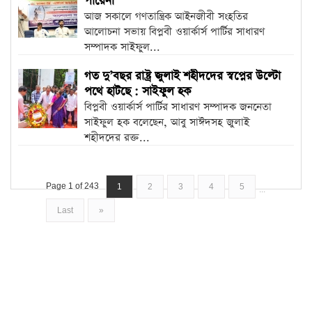
পারেনা
আজ সকালে গণতান্ত্রিক আইনজীবী সংহতির
আলোচনা সভায় বিপ্লবী ওয়ার্কার্স পার্টির সাধারণ
সম্পাদক সাইফুল...
গত দু’বছর রাষ্ট্র জুলাই শহীদদের স্বপ্নের উল্টো
পথে হাটছে : সাইফুল হক
বিপ্লবী ওয়ার্কার্স পার্টির সাধারণ সম্পাদক জননেতা
সাইফুল হক বলেছেন, আবু সাঈদসহ জুলাই
শহীদদের রক্ত...
Page 1 of 243
1
2
3
4
5
...
Last
»