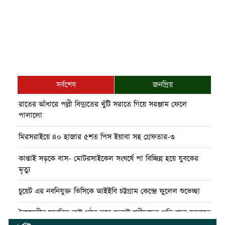
সর্বশেষ
জনপ্রিয়
রাতের আঁধারে পল্লী বিদ্যুতের খুঁটি সরাতে গিয়ে সরঞ্জাম ফেলে
পালালো
মিরসরাইয়ে ৪০ হাজার ৫শত পিস ইয়াবা সহ গ্রেফতার-৩
কাপ্তাই সড়কে বাস- মোটরসাইকেল সংঘর্ষে পা বিচ্ছিন্ন হয়ে যুবকের
মৃত্যু
চুয়েট এর নবনিযুক্ত ভিসিকে আইইবি চট্টগ্রাম কেন্দ্রে ফুলেল শুভেচ্ছা
বৈষম্যহীন মানবিক রাষ্ট্র গঠন করে জুলাই শহীদদের প্রতি শ্রদ্ধা জানাতে
হবে : জননেতা সাইফুল হক