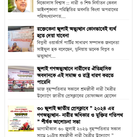
নিকোলাস বিশ্বাস :: নারী ও শিশু নির্যাতন কেবল
আইনশৃঙ্খলা পরিস্থিতির অবনতি কিংবা অপরাধের
পরিসংখ্যানগত...
রক্তেকেনা জুলাই অভ্যুত্থান কোনভাবেই ব্যর্থ
হতে দেয়া যাবেনা
বিপ্লবী ওয়ার্কার্স পার্টির সাধারণ সম্পাদক জননেতা
সাইফুল হক বলেছেন, দুনিয়ায় অনেক বিপ্লব ও
অভ্যুত্থাণ...
জুলাই গণঅভ্যুত্থানে নারীদের ঐতিহাসিক
অবদানকে এই সমাজ ও রাষ্ট্র ধারণ করতে
পারেনি
আজ বৃহস্পতিবার সকালে শ্রমজীবী নারী মৈত্রীর
উদ্যোগে জাতীয় প্রেসক্লাবের তোফাজ্জল হোসেন
মানিক...
৩০ জুলাই জাতীয় প্রেসক্লাবে ” ২০২৪ এর
গণঅভ্যুত্থান- নারীর অধিকার ও মুক্তির গতিপথ
” শীর্ষক আলোচনা সভা
আগামীকাল ৩০ জুলাই ২০২৬ বৃহস্পতিবার সকাল
সাড়ে ১০টায় শ্রমজীবী নারী মৈত্রীর উদ্যোগে ”