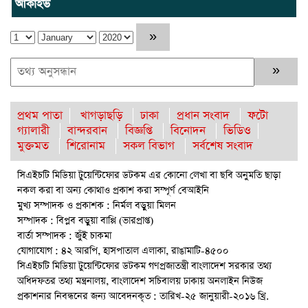
আর্কাইভ
তিন দিন পর ব্রহ্মপুত্র নদে নিখোঁজ সাইফুলের মরদেহ গফরগাঁও থেকে
উদ্ধার
ব্রহ্মপুত্র নদে নিখোঁজ কৃষকের সন্ধান মেলেনি
রাঙ্গুনিয়ায় জুলাই গণঅভ্যুত্থান দিবস পালিত
প্রথম পাতা
খাগড়াছড়ি
ঢাকা
প্রধান সংবাদ
ফটো
গ্যালারী
বান্দরবান
বিজ্ঞপ্তি
বিনোদন
ভিডিও
পার্বতীপুরে জুলাই গণঅভ্যুত্থান দিবস পালন
মুক্তমত
শিরোনাম
সকল বিভাগ
সর্বশেষ সংবাদ
আত্রাইয়ে যথাযোগ্য মর্যাদায় ‘জুলাই গণঅভ্যুত্থান দিবস’ পালিত
সিএইচটি মিডিয়া টুয়েন্টিফোর ডটকম এর কোনো লেখা বা ছবি অনুমতি ছাড়া
নকল করা বা অন্য কোথাও প্রকাশ করা সম্পূর্ণ বেআইনি
রাউজানে আগুনে পুড়ে ছাই ভ্যান কৃষকের স্বপ্ন
মুখ্য সম্পাদক ও প্রকাশক : নির্মল বড়ুয়া মিলন
ঈশ্বরগঞ্জে বজ্রপাতে কৃষকের মৃত্যু : আহত-২
সম্পাদক : বিপ্লব বড়ুয়া বাপ্পি (ভারপ্রাপ্ত)
বার্তা সম্পাদক : জুঁই চাকমা
বৈষম্যহীন মানবিক রাষ্ট্র গঠন করে জুলাই শহীদদের প্রতি শ্রদ্ধা জানাতে
যোগাযোগ : ৪২ আরপি, হাসপাতাল এলাকা, রাঙামাটি-৪৫০০
হবে : জননেতা সাইফুল হক
সিএইচটি মিডিয়া টুয়েন্টিফোর ডটকম গণপ্রজাতন্ত্রী বাংলাদেশ সরকার তথ্য
অধিদফতর তথ্য মন্ত্রনালয়, বাংলাদেশ সচিবালয় ঢাকায় অনলাইন নিউজ
রাঙামাটিতে “ফিরে দেখা রক্তঝরা জুলাই-আগস্ট প্রত্যাশা আর প্রাপ্তি
প্রকাশনার নিবন্ধনের জন্য আবেদনকৃত : তারিখ-২৫ জানুয়ারী-২০১৬ খ্রি.