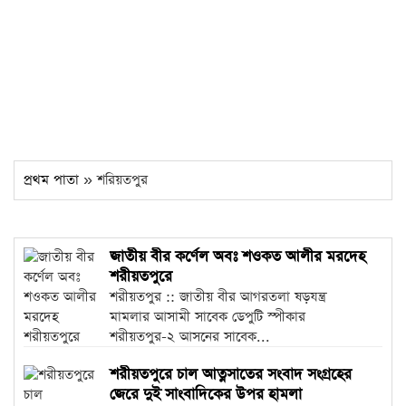
প্রথম পাতা
» শরিয়তপুর
জাতীয় বীর কর্ণেল অবঃ শওকত আলীর মরদেহ
শরীয়তপুরে
শরীয়তপুর :: জাতীয় বীর আগরতলা ষড়যন্ত্র
মামলার আসামী সাবেক ডেপুটি স্পীকার
শরীয়তপুর-২ আসনের সাবেক...
শরীয়তপুরে চাল আত্নসাতের সংবাদ সংগ্রহের
জেরে দুই সাংবাদিকের উপর হামলা