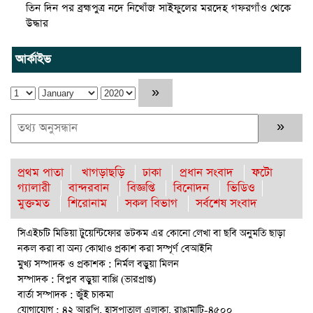
তিন দিন পর ব্রহ্মপুত্র নদে নিখোঁজ সাইফুলের মরদেহ গফরগাঁও থেকে
উদ্ধার
ব্রহ্মপুত্র নদে নিখোঁজ কৃষকের সন্ধান মেলেনি
আর্কাইভ
রাঙ্গুনিয়ায় জুলাই গণঅভ্যুত্থান দিবস পালিত
পার্বতীপুরে জুলাই গণঅভ্যুত্থান দিবস পালন
আত্রাইয়ে যথাযোগ্য মর্যাদায় ‘জুলাই গণঅভ্যুত্থান দিবস’ পালিত
প্রথম পাতা
খাগড়াছড়ি
ঢাকা
প্রধান সংবাদ
ফটো
ঝালকাঠিতে জুলাই গণঅভ্যুত্থান দিবস পালিত
গ্যালারী
বান্দরবান
বিজ্ঞপ্তি
বিনোদন
ভিডিও
মুক্তমত
শিরোনাম
সকল বিভাগ
সর্বশেষ সংবাদ
রাবিপ্রবি’তে ‘জুলাই গণঅভ্যুত্থান দিবস-২০২৬’ উদযাপিত
সিএইচটি মিডিয়া টুয়েন্টিফোর ডটকম এর কোনো লেখা বা ছবি অনুমতি ছাড়া
রাউজানে আগুনে পুড়ে ছাই ভ্যান কৃষকের স্বপ্ন
নকল করা বা অন্য কোথাও প্রকাশ করা সম্পূর্ণ বেআইনি
ঈশ্বরগঞ্জে বজ্রপাতে কৃষকের মৃত্যু : আহত-২
মুখ্য সম্পাদক ও প্রকাশক : নির্মল বড়ুয়া মিলন
সম্পাদক : বিপ্লব বড়ুয়া বাপ্পি (ভারপ্রাপ্ত)
বৈষম্যহীন মানবিক রাষ্ট্র গঠন করে জুলাই শহীদদের প্রতি শ্রদ্ধা জানাতে
বার্তা সম্পাদক : জুঁই চাকমা
হবে : জননেতা সাইফুল হক
যোগাযোগ : ৪২ আরপি, হাসপাতাল এলাকা, রাঙামাটি-৪৫০০