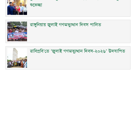
শুভেচ্ছা
রাঙ্গুনিয়ায় জুলাই গণঅভ্যুত্থান দিবস পালিত
রাবিপ্রবি’তে ‘জুলাই গণঅভ্যুত্থান দিবস-২০২৬’ উদযাপিত