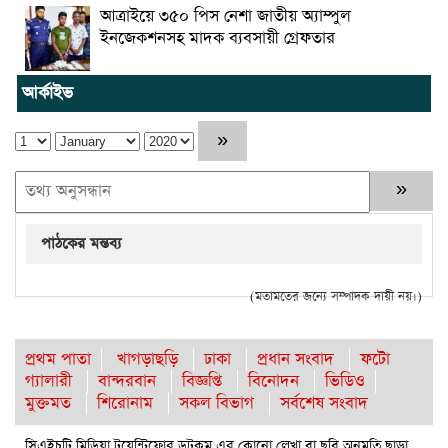
আত্রাইয়ে ৩৫০ পিস নেশা জাতীয় অ্যাম্পুল
ইনজেকশনসহ মাদক ব্যবসায়ী গ্রেফতার
আর্কাইভ
পাঠকের মন্তব্য
(মতামতের জন্যে সম্পাদক দায়ী নয়।)
প্রথম পাতা
খাগড়াছড়ি
ঢাকা
প্রধান সংবাদ
ফটো
গ্যালারী
বান্দরবান
বিজ্ঞপ্তি
বিনোদন
ভিডিও
মুক্তমত
শিরোনাম
সকল বিভাগ
সর্বশেষ সংবাদ
সিএইচটি মিডিয়া টুয়েন্টিফোর ডটকম এর কোনো লেখা বা ছবি অনুমতি ছাড়া