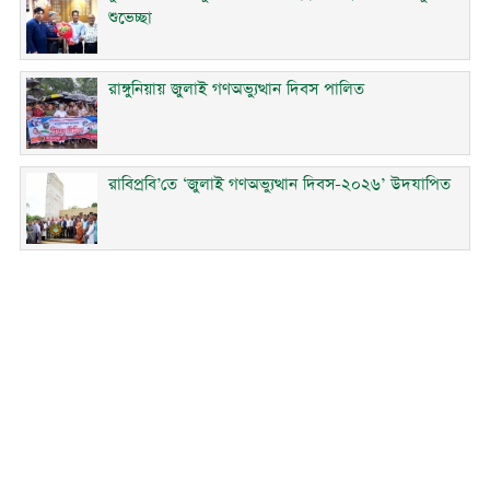
শুভেচ্ছা
রাঙ্গুনিয়ায় জুলাই গণঅভ্যুত্থান দিবস পালিত
রাবিপ্রবি’তে ‘জুলাই গণঅভ্যুত্থান দিবস-২০২৬’ উদযাপিত