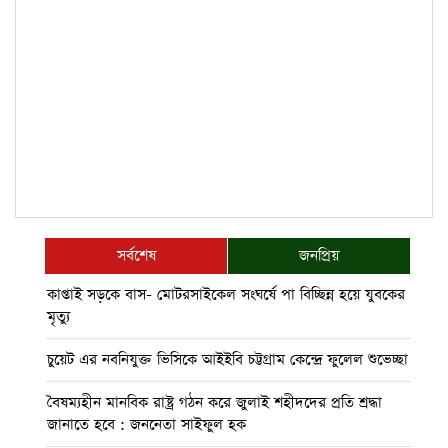
সর্বশেষ
জনপ্রিয়
কাপ্তাই সড়কে বাস- মোটরসাইকেল সংঘর্ষে পা বিচ্ছিন্ন হয়ে যুবকের
মৃত্যু
চুয়েট এর নবনিযুক্ত ভিসিকে আইইবি চট্টগ্রাম কেন্দ্রে ফুলেল শুভেচ্ছা
বৈষম্যহীন মানবিক রাষ্ট্র গঠন করে জুলাই শহীদদের প্রতি শ্রদ্ধা
জানাতে হবে : জননেতা সাইফুল হক