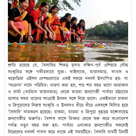
শ্রুতি রয়েছে যে, বৈসাবির শিকড় মূলত দক্ষিণ-পূর্ব এশিয়ার বৌদ্ধ
সংস্কৃতির সঙ্গে গভীরভাবে যুক্ত। থাইল্যান্ড, মায়ানমার, লাওস ও
কম্বোডিয়া এইসব দেশগুলোতে একই সময়ে নববর্ষ উদ্যাপিত হয়- যা
‘সংক্রান’ নামে পরিচিত। ধারণা করা হয়, শত শত বছর আগে আরাকান
ও বার্মা (বর্তমান মায়ানমার) থেকে মারমা জনগোষ্ঠী পার্বত্য চট্টগ্রামে
আসার সময় তাদের সাংগ্রাই উৎসব সঙ্গে নিয়ে আসে। একইভাবে চাকমা
ও ত্রিপুরাদের নিজস্ব সংস্কৃতি ও উৎসবও ধীরে ধীরে একসঙ্গে মিলিত হয়ে
‘বৈসাবি’ নামকরণ হয়েছে। চাকমা, মারমা ও ত্রিপুরা বৃহত্তর মঙ্গোলয়েড
জনগোষ্ঠীর অন্তর্গত। বৈশাখ মাসে তিব্বত থেকে শুরু করে বাংলাদেশ
পর্যন্ত নতুন বছর শুরু হয়। পার্বত্য এলাকার জনগোষ্ঠীর সকলেই
নিজেদের নববর্ষ পালন করে থাকে এই সময়টিতে। বৈসাবি নামটি তিনটি