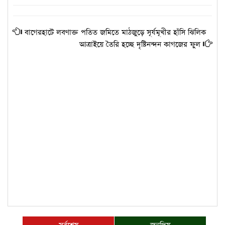
বাগেরহাটে লবণাক্ত পতিত জমিতে মাঠজুড়ে সূর্যমূখীর হাঁসি ঝিলিক
আত্রাইয়ে তৈরি হচ্ছে দৃষ্টিনন্দন কাগজের ফুল