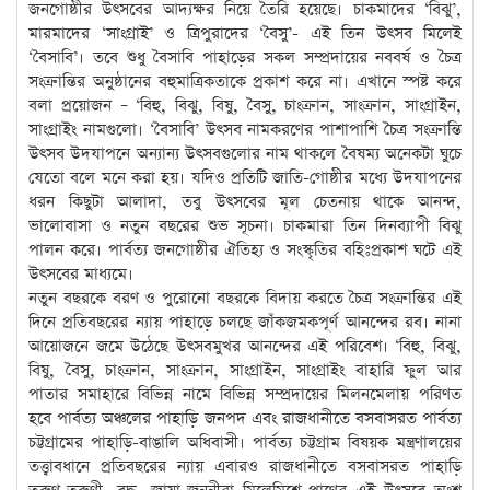
জনগোষ্ঠীর উৎসবের আদ্যক্ষর নিয়ে তৈরি হয়েছে। চাকমাদের ‘বিঝু’,
মারমাদের ‘সাংগ্রাই’ ও ত্রিপুরাদের ‘বৈসু’- এই তিন উৎসব মিলেই
‘বৈসাবি’। তবে শুধু বৈসাবি পাহাড়ের সকল সম্প্রদায়ের নববর্ষ ও চৈত্র
সংক্রান্তির অনুষ্ঠানের বহুমাত্রিকতাকে প্রকাশ করে না। এখানে স্পষ্ট করে
বলা প্রয়োজন – ‘বিহু, বিঝু, বিষু, বৈসু, চাংক্রান, সাংক্রান, সাংগ্রাইন,
সাংগ্রাইং নামগুলো। ‘বৈসাবি’ উৎসব নামকরণের পাশাপাশি চৈত্র সংক্রান্তি
উৎসব উদযাপনে অন্যান্য উৎসবগুলোর নাম থাকলে বৈষম্য অনেকটা ঘুচে
যেতো বলে মনে করা হয়। যদিও প্রতিটি জাতি-গোষ্ঠীর মধ্যে উদযাপনের
ধরন কিছুটা আলাদা, তবু উৎসবের মূল চেতনায় থাকে আনন্দ,
ভালোবাসা ও নতুন বছরের শুভ সূচনা। চাকমারা তিন দিনব্যাপী বিঝু
পালন করে। পার্বত্য জনগোষ্ঠীর ঐতিহ্য ও সংস্কৃতির বহিঃপ্রকাশ ঘটে এই
উৎসবের মাধ্যমে।
নতুন বছরকে বরণ ও পুরোনো বছরকে বিদায় করতে চৈত্র সংক্রান্তির এই
দিনে প্রতিবছরের ন্যায় পাহাড়ে চলছে জাঁকজমকপূর্ণ আনন্দের রব। নানা
আয়োজনে জমে উঠেছে উৎসবমুখর আনন্দের এই পরিবেশ। ‘বিহু, বিঝু,
বিষু, বৈসু, চাংক্রান, সাংক্রান, সাংগ্রাইন, সাংগ্রাইং বাহারি ফুল আর
পাতার সমাহারে বিভিন্ন নামে বিভিন্ন সম্প্রদায়ের মিলনমেলায় পরিণত
হবে পার্বত্য অঞ্চলের পাহাড়ি জনপদ এবং রাজধানীতে বসবাসরত পার্বত্য
চট্টগ্রামের পাহাড়ি-বাঙালি অধিবাসী। পার্বত্য চট্টগ্রাম বিষয়ক মন্ত্রণালয়ের
তত্ত্বাবধানে প্রতিবছরের ন্যায় এবারও রাজধানীতে বসবাসরত পাহাড়ি