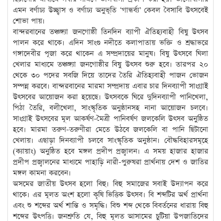
এমন বর্ণাঢ্য উচ্ছ্বাস ও বর্ণাঢ্য অনুভূতি ‘গান্ধর্ব্য’ কেবল বৈসাবি উৎসবেই
শোভা পায়।
বান্দরবানের তঞ্চঙ্গ্যা জনগোষ্ঠী তিনদিন ব্যাপী ঐতিহ্যবাহী বিষু উৎসব
পালন করে থাকে। এদিন সাংগু নদীতে কলাপাতায় ভক্তি ও শ্রদ্ধাভরে
গঙ্গাদেবীর পূজা করে থাকেন এ সম্প্রদায়ের মানুষ। বিষু উৎসবে ঘিলা
খেলার মাধ্যমে তঞ্চঙ্গ্যা জনগোষ্ঠীর বিষু উৎসব শুরু হবে। তারপর ২০
থেকে ৩০ পদের সবজি দিয়ে তাদের তৈরি ঐতিহ্যবাহী পাজন ভোজন
সম্পন্ন করবে। বান্দরবানের মারমা সম্প্রদায় এবার চার দিনব্যাপী সাংগ্রাই
উৎসবের আয়োজন করা হয়েছে। উৎসবকে ঘিরে দুদিনব্যাপী পানিখেলা,
পিঠা তৈরি, বলীখেলা, সাংস্কৃতিক অনুষ্ঠানসহ নানা আয়োজন চলবে।
সাংগ্রাই উৎসবের মূল আকর্ষণ-মৈত্রী পানিবর্ষণ জলকেলি উৎসব অনুষ্ঠিত
হবে। মারমা তরুণ-তরুণীরা মেতে উঠবে জলকেলি বা পানি ছিটানো
খেলায়। এছাড়া দিনব্যাপী চলবে সাংস্কৃতিক অনুষ্ঠান। বৌদ্ধবিহারসমূহে
(ক্যায়াং) অনুষ্ঠিত হবে মঙ্গল প্রদীপ প্রজ্বালন। এ সময় হাজার হাজার
প্রদীপ প্রজ্বালনের মাধ্যমে পাহাড়ি নারী-পুরুষরা প্রার্থনায় দেশ ও জাতির
মঙ্গল কামনা করবেন।
অসমের জাতীয় উৎসব হলো বিহু। বিহু সমাজের সবাই উদ্যাপন করে
থাকে। এর মূলত অংশ হলো কৃষি ভিত্তিক উৎসব। বি শব্দটির অর্থ প্রার্থনা
এবং শু শব্দের অর্থ শান্তি ও সমৃদ্ধি। বিশু শব্দ থেকে বিবর্তনের ধারায় বিহু
শব্দের উৎপত্তি। জনশ্রুতি যে, বিহু মূলত আসামের চুটিয়া উপজাতিদের