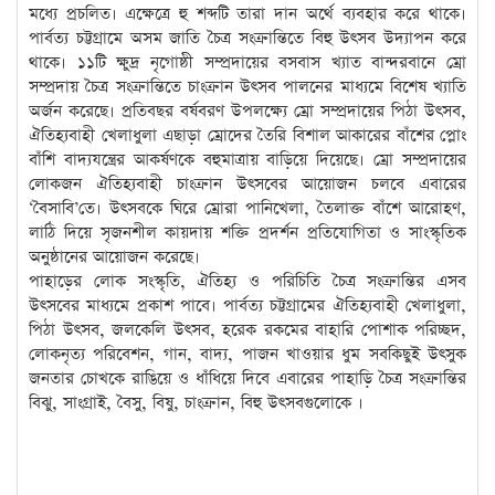
মধ্যে প্রচলিত। এক্ষেত্রে হু শব্দটি তারা দান অর্থে ব্যবহার করে থাকে।
পার্বত্য চট্টগ্রামে অসম জাতি চৈত্র সংক্রান্তিতে বিহু উৎসব উদ্যাপন করে
থাকে। ১১টি ক্ষুদ্র নৃগোষ্ঠী সম্প্রদায়ের বসবাস খ্যাত বান্দরবানে ম্রো
সম্প্রদায় চৈত্র সংক্রান্তিতে চাংক্রান উৎসব পালনের মাধ্যমে বিশেষ খ্যাতি
অর্জন করেছে। প্রতিবছর বর্ষবরণ উপলক্ষ্যে ম্রো সম্প্রদায়ের পিঠা উৎসব,
ঐতিহ্যবাহী খেলাধুলা এছাড়া ম্রোদের তৈরি বিশাল আকারের বাঁশের প্লোং
বাঁশি বাদ্যযন্ত্রের আকর্ষণকে বহুমাত্রায় বাড়িয়ে দিয়েছে। ম্রো সম্প্রদায়ের
লোকজন ঐতিহ্যবাহী চাংক্রান উৎসবের আয়োজন চলবে এবারের
‘বৈসাবি’তে। উৎসবকে ঘিরে ম্রোরা পানিখেলা, তৈলাক্ত বাঁশে আরোহণ,
লাঠি দিয়ে সৃজনশীল কায়দায় শক্তি প্রদর্শন প্রতিযোগিতা ও সাংস্কৃতিক
অনুষ্ঠানের আয়োজন করেছে।
পাহাড়ের লোক সংস্কৃতি, ঐতিহ্য ও পরিচিতি চৈত্র সংক্রান্তির এসব
উৎসবের মাধ্যমে প্রকাশ পাবে। পার্বত্য চট্টগ্রামের ঐতিহ্যবাহী খেলাধুলা,
পিঠা উৎসব, জলকেলি উৎসব, হরেক রকমের বাহারি পোশাক পরিচ্ছদ,
লোকনৃত্য পরিবেশন, গান, বাদ্য, পাজন খাওয়ার ধুম সবকিছুই উৎসুক
জনতার চোখকে রাঙিয়ে ও ধাঁধিয়ে দিবে এবারের পাহাড়ি চৈত্র সংক্রান্তির
বিঝু, সাংগ্রাই, বৈসু, বিষু, চাংক্রান, বিহু উৎসবগুলোকে ।