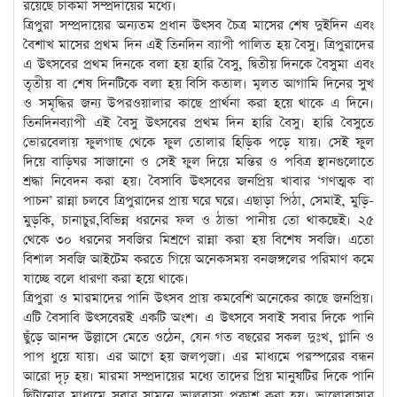
রয়েছে চাকমা সম্প্রদায়ের মধ্যে।
ত্রিপুরা সম্প্রদায়ের অন্যতম প্রধান উৎসব চৈত্র মাসের শেষ দুইদিন এবং
বৈশাখ মাসের প্রথম দিন এই তিনদিন ব্যাপী পালিত হয় বৈসু। ত্রিপুরাদের
এ উৎসবের প্রথম দিনকে বলা হয় হারি বৈসু, দ্বিতীয় দিনকে বৈসুমা এবং
তৃতীয় বা শেষ দিনটিকে বলা হয় বিসি কতাল। মূলত আগামি দিনের সুখ
ও সমৃদ্ধির জন্য উপরওয়ালার কাছে প্রার্থনা করা হয়ে থাকে এ দিনে।
তিনদিনব্যাপী এই বৈসু উৎসবের প্রথম দিন হারি বৈসু। হারি বৈসুতে
ভোরবেলায় ফুলগাছ থেকে ফুল তোলার হিড়িক পড়ে যায়। সেই ফুল
দিয়ে বাড়িঘর সাজানো ও সেই ফুল দিয়ে মন্তির ও পবিত্র স্থানগুলোতে
শ্রদ্ধা নিবেদন করা হয়। বৈসাবি উৎসবের জনপ্রিয় খাবার ‘গণত্মক বা
পাচন’ রান্না চলবে ত্রিপুরাদের প্রায় ঘরে ঘরে। এছাড়া পিঠা, সেমাই, মুড়ি-
মুড়কি, চানাচুর,বিভিন্ন ধরনের ফল ও ঠান্ডা পানীয় তো থাকছেই। ২৫
থেকে ৩০ ধরনের সবজির মিশ্রণে রান্না করা হয় বিশেষ সবজি। এতো
বিশাল সবজি আইটেম করতে গিয়ে অনেকসময় বনজঙ্গলের পরিমাণ কমে
যাচ্ছে বলে ধারণা করা হয়ে থাকে।
ত্রিপুরা ও মারমাদের পানি উৎসব প্রায় কমবেশি অনেকের কাছে জনপ্রিয়।
এটি বৈসাবি উৎসবেরই একটি অংশ। এ উৎসবে সবাই সবার দিকে পানি
ছুঁড়ে আনন্দ উল্লাসে মেতে ওঠেন, যেন গত বছরের সকল দুঃখ, গ্লানি ও
পাপ ধুয়ে যায়। এর আগে হয় জলপূজা। এর মাধ্যমে পরস্পরের বন্ধন
আরো দৃঢ় হয়। মারমা সম্প্রদায়ের মধ্যে তাদের প্রিয় মানুষটির দিকে পানি
ছিটানোর মাধ্যমে সবার সামনে ভালবাসা প্রকাশ করা হয়। ভালোবাসার