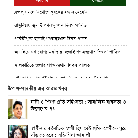
সর্বশেষ
জনপ্রিয়
ব্রহ্মপুত্র নদে নিখোঁজ কৃষকের সন্ধান মেলেনি
রাঙ্গুনিয়ায় জুলাই গণঅভ্যুত্থান দিবস পালিত
পার্বতীপুরে জুলাই গণঅভ্যুত্থান দিবস পালন
আত্রাইয়ে যথাযোগ্য মর্যাদায় ‘জুলাই গণঅভ্যুত্থান দিবস’ পালিত
ঝালকাঠিতে জুলাই গণঅভ্যুত্থান দিবস পালিত
রাবিপ্রবি’তে ‘জুলাই গণঅভ্যুত্থান দিবস-২০২৬’ উদযাপিত
উপ সম্পাদকীয় এর আরও খবর
প্রত্যেক অপরাধীর বিচার এ দেশেই হবে, সে যত শক্তিশালীই হোক
না কেন”-চট্টগ্রামে জুলাই গণঅভ্যুত্থান দিবসে ব্যারিস্টার মীর হেলাল
নারী ও শিশুর প্রতি সহিংসতা : সামাজিক বাস্তবতা ও
উত্তরণের পথ
গণঅভ্যুত্থানের অর্জন আজ রাজনৈতিক মাফিয়া ও দুর্বৃত্তায়নের
খপ্পরে : আবু হাসান টিপু
স্বাধীন রাজনৈতিক শ্রেণী হিসাবেই শ্রমিকশ্রেণীকে ঘুরে
রাঙামাটিতে “ফিরে দেখা রক্তঝরা জুলাই-আগস্ট প্রত্যাশা আর প্রাপ্তি
দাঁড়াতে হবে : বহ্নিশিখা জামালী