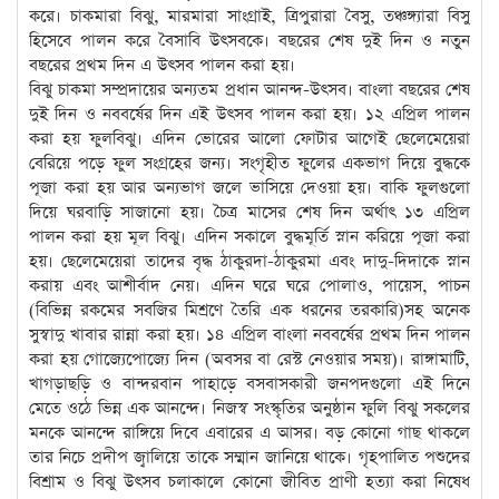
করে। চাকমারা বিঝু, মারমারা সাংগ্রাই, ত্রিপুরারা বৈসু, তঞ্চঙ্গ্যারা বিসু
হিসেবে পালন করে বৈসাবি উৎসবকে। বছরের শেষ দুই দিন ও নতুন
বছরের প্রথম দিন এ উৎসব পালন করা হয়।
বিঝু চাকমা সম্প্রদায়ের অন্যতম প্রধান আনন্দ-উৎসব। বাংলা বছরের শেষ
দুই দিন ও নববর্ষের দিন এই উৎসব পালন করা হয়। ১২ এপ্রিল পালন
করা হয় ফুলবিঝু। এদিন ভোরের আলো ফোটার আগেই ছেলেমেয়েরা
বেরিয়ে পড়ে ফুল সংগ্রহের জন্য। সংগৃহীত ফুলের একভাগ দিয়ে বুদ্ধকে
পূজা করা হয় আর অন্যভাগ জলে ভাসিয়ে দেওয়া হয়। বাকি ফুলগুলো
দিয়ে ঘরবাড়ি সাজানো হয়। চৈত্র মাসের শেষ দিন অর্থাৎ ১৩ এপ্রিল
পালন করা হয় মূল বিঝু। এদিন সকালে বুদ্ধমূর্তি স্নান করিয়ে পূজা করা
হয়। ছেলেমেয়েরা তাদের বৃদ্ধ ঠাকুরদা-ঠাকুরমা এবং দাদু-দিদাকে স্নান
করায় এবং আশীর্বাদ নেয়। এদিন ঘরে ঘরে পোলাও, পায়েস, পাচন
(বিভিন্ন রকমের সবজির মিশ্রণে তৈরি এক ধরনের তরকারি)সহ অনেক
সুস্বাদু খাবার রান্না করা হয়। ১৪ এপ্রিল বাংলা নববর্ষের প্রথম দিন পালন
করা হয় গোজ্যেপোজ্যে দিন (অবসর বা রেস্ট নেওয়ার সময়)। রাঙ্গামাটি,
খাগড়াছড়ি ও বান্দরবান পাহাড়ে বসবাসকারী জনপদগুলো এই দিনে
মেতে ওঠে ভিন্ন এক আনন্দে। নিজস্ব সংস্কৃতির অনুষ্ঠান ফুলি বিঝু সকলের
মনকে আনন্দে রাঙ্গিয়ে দিবে এবারের এ আসর। বড় কোনো গাছ থাকলে
তার নিচে প্রদীপ জ্বালিয়ে তাকে সম্মান জানিয়ে থাকে। গৃহপালিত পশুদের
বিশ্রাম ও বিঝু উৎসব চলাকালে কোনো জীবিত প্রাণী হত্যা করা নিষেধ