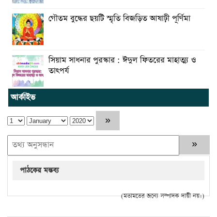
গৌতম বুদ্ধের ছয়টি স্মৃতি বিজড়িত আষাঢ়ী পূর্ণিমা
সিয়াম সাধনার পুরস্কার : ঈদুল ফিতরের মাহাত্ম্য ও
তাৎপর্য
আর্কাইভ
পাঠকের মন্তব্য
(মতামতের জন্যে সম্পাদক দায়ী নয়।)