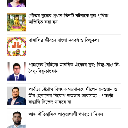
শীর্ষক “কথকতা” অনুষ্ঠান অনুষ্ঠিত
ছুটির রাতে খোলা ভূমি অফিস, ভেতরে তহশিলদার
গৌতম বুদ্ধের প্রধান তিনটি ঘটনাকে বুদ্ধ পূণিমা
অভিহিত করা হয়
বাঙ্গালির জীবনে বাংলা নববর্ষ ও কিছুকথা
পাহাড়ের বৈচিত্র্যে মানবিক ঐক্যের সুর: বিজু-সাংগ্রাই-
বৈসু-বিষু-চাংক্রান
পার্বত্য চট্টগ্রাম বিষয়ক মন্ত্রণালয়ে দীপেন দেওয়ান ও
মীর হেলালের নিয়োগ ক্ষমতার ভারসাম্য : পাহাড়ী-
বাঙালি বিভেদ থাকবে না
আজ ঐতিহাসিক পাকুয়াখালী গণহত্যা দিবস