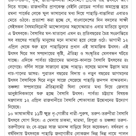
তরুণ-তরুণী, বৃদ্ধ, জায়া-জননীরা মিলেমিশে প্রাণের এই উৎসবে অংশ
নিতে যাচ্ছে। রাজধানীর প্রাণকেন্দ্র বেইলি রোডের পার্বত্য কমপ্লেক্স হতে
রমনা পার্কের লেকে ফুল ভাসানোর মধ্য দিয়ে পাহাড়ি-বাঙালিরা এবারও
মেতে ওঠবে। প্রত্যাশা করা হচ্ছে যে, বাংলাদেশের দিন বদলের সাক্ষী
সেইসকল বৈষম্যবিরোধী আন্দোলনের সহযোদ্ধারাও এবার মাতিয়ে তুলবে
এ উৎসবকে। বৈসাবির মন-মাতানো এমন রং প্রতিবছরের চৈত্র সংক্রান্তিতে
সব বয়সের পাহাড়ি মানুষের মনে দামামা হয়ে বেজে ওঠে। আগামী ১২
এপ্রিল থেকে শুরু হবে পাহাড়িদের প্রধান এই সামাজিক উৎসব। এই
উৎসব ঘিরে সব সম্প্রদায়ের কৃষ্টি, ঐতিহ্য ও সংস্কৃতির মেলবন্ধন ঘটতে
যাচ্ছে। এদিকে পার্বত্য চট্টগ্রামের আনাচে-কানাচে বৈসাবি উৎসবের রং
লেগেছে। বর্ণিল সাজে সাজানো হচ্ছে পাহাড়। বসেছে আনন্দ উল্লাস আর
নাচ-গানের আসর। পুরাতন বছরের বিদায় ও নতুন বছরের আগমনের
উৎসব বৈসাবিকে ঘিরে নতুন সাজে সেজেছে পাহাড়ি জনপদ বান্দরবান।
তঞ্চঙ্গ্যা সম্প্রদায়ের ঐতিহ্যবাহী ঘিলা খেলার মধ্য দিয়ে জেলায়
আনুষ্ঠানিকভাবে শুরু হচ্ছে বৈসাবি উৎসব। পার্বত্য চট্টগ্রাম বিষয়ক
মন্ত্রণালয় ১২ এপ্রিল রাজধানীতে বৈসাবি শোভাযাত্রা উদ্বোধনের উদ্যোগ
নিয়েছে।
১০ ভাষাভাষীর ১১টি ক্ষুদ্র নৃ-গোষ্ঠীর নারী-পুরুষ, তরুণ-তরুণীরা বৈসাবি
উৎসবে যোগ দিবে। এ মেলায় চাকমা, মারমা, ত্রিপুরা ও তঞ্চঙ্গ্যা তরুণ-
তরুণীদের রং বে-রঙের সাজ আনন্দ বাড়িয়ে দিবে কয়েকগুণ। বর্ষবরণ ও
বর্ষবিদায় উৎসবকে পাহাড়ি জনগোষ্ঠীর লোকজন ভিন্ন ভিন্ন নামে পালন