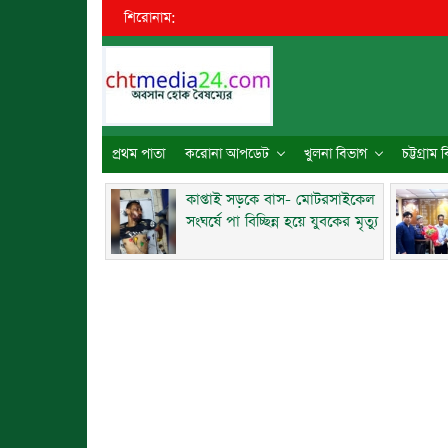
শিরোনাম:
প্রথম পাতা
করোনা আপডেট
খুলনা বিভাগ
চট্টগ্রাম
কাপ্তাই সড়কে বাস- মোটরসাইকেল
সংঘর্ষে পা বিচ্ছিন্ন হয়ে যুবকের মৃত্যু