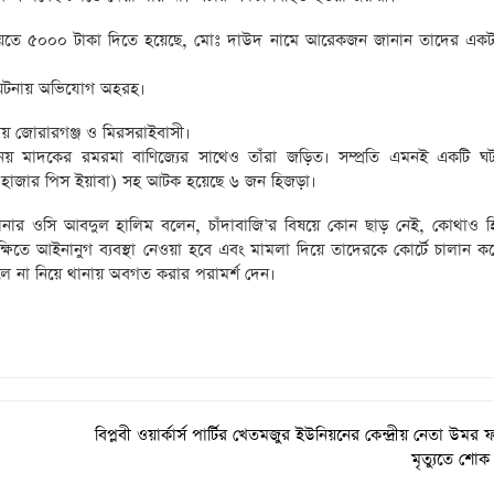
িয়েতে ৫০০০ টাকা দিতে হয়েছে, মোঃ দাউদ নামে আরেকজন জানান তাদের একট
র ঘটনায় অভিযোগ অহরহ।
 চায় জোরারগঞ্জ ও মিরসরাইবাসী।
্ধ নয় মাদকের রমরমা বাণিজ্যের সাথেও তাঁরা জড়িত। সম্প্রতি এমনই একটি ঘ
১ হাজার পিস ইয়াবা) সহ আটক হয়েছে ৬ জন হিজড়া।
থানার ওসি আবদুল হালিম বলেন, চাঁদাবাজি’র বিষয়ে কোন ছাড় নেই, কোথাও 
্ষিতে আইনানুগ ব্যবস্থা নেওয়া হবে এবং মামলা দিয়ে তাদেরকে কোর্টে চালান ক
লে না নিয়ে থানায় অবগত করার পরামর্শ দেন।
বিপ্লবী ওয়ার্কার্স পার্টির খেতমজুর ইউনিয়নের কেন্দ্রীয় নেতা উমর
মৃত্যুতে শোক 