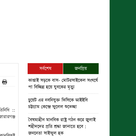
সর্বশেষ
জনপ্রিয়
কাপ্তাই সড়কে বাস- মোটরসাইকেল সংঘর্ষে
পা বিচ্ছিন্ন হয়ে যুবকের মৃত্যু
চুয়েট এর নবনিযুক্ত ভিসিকে আইইবি
চট্টগ্রাম কেন্দ্রে ফুলেল শুভেচ্ছা
িনিধি ::
রারগঞ্জ
বৈষম্যহীন মানবিক রাষ্ট্র গঠন করে জুলাই
শহীদদের প্রতি শ্রদ্ধা জানাতে হবে :
জননেতা সাইফুল হক
কোনকিছুই