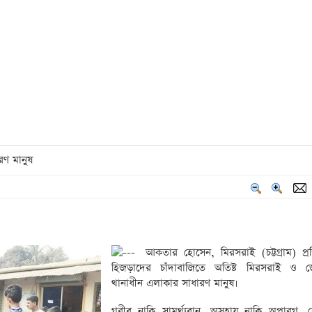
রণ মানুষ
আকতার হোসেন, মিরসরাই (চট্টগ্রাম) প্রত
হিজড়াদের চাঁদাবাজিতে অতিষ্ট মিরসরাই ও জো
থানাধীন এলাকার সাধারণ মানুষ।
গরীব নাকি সামর্থ্যবান, অসহায় নাকি অপারগ, 