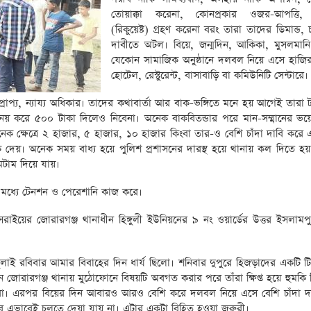
তোয়াক্কা করেনা, কোনপ্রকার ওজর-আপত্তি,
(রিকুয়েষ্ট) গ্রহণ করেনা বরং তারা তাদের ডিমান্ড, 
দাবীতে অটল। বিয়ে, জন্মদিন, আকিকা, মুসলমানি
যেকোন সামাজিক অনুষ্ঠানে দলবল নিয়ে এসে হাজ
হোটেল, রেস্টুরেন্ট, বাসাবাড়ি বা কমিউনিটি সেন্টারে।
রাপ্য, ন্যায্য অধিকার। তাদের কথাবার্তা আর বাক-ভঙ্গিতে মনে হয় আগেই তারা 
বিনয় করে ৫০০ টাকা দিলেও নিবেনা। অনেক বাকবিতন্ডার পরে মান-সম্মানের ভ
 ক্ষেত্রে ২ হাজার, ৫ হাজার, ১০ হাজার কিংবা তার-ও বেশি চাঁদা দাবি করে 
দেয়। অনেক সময় বাধ্য হয়ে পুলিশ প্রশাসনের দারস্থ হয়ে থানায় কল দিতে হ
েটাম দিয়ে যায়।
 মধ্যে টেনশন ও পেরেশানি কাজ করে।
ইয়ের জোরারগঞ্জ থানাধীন হিঙ্গুলী ইউনিয়নের ৯ নং ওয়ার্ডের উত্তর ইসলামপুর
লাই রবিবার আমার বিবাহের দিন ধার্য ছিলো। শনিবার দুপুরে হিজড়াদের একটি 
জোরারগঞ্জ থানায় মুঠোফোনে বিষয়টি অবগত করার পরে তাঁরা ক্ষিপ্ত হয়ে হুমকি 
ো। এরপর বিয়ের দিন আবারও আরও বেশি করে দলবল নিয়ে এসে বেশি চাঁদা দ
ে এভাবেই চলতে দেয়া যায় না। এটার একটা বিহিত হওয়া জরুরী।