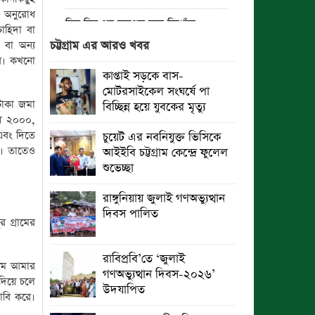
 অনুরোধ
তিন দিন পর ব্রহ্মপুত্র নদে নিখোঁজ
চাহিদা বা
সাইফুলের মরদেহ গফরগাঁও থেকে উদ্ধার
 বা অন্য
চট্টগ্রাম এর আরও খবর
ির। কখনো
ব্রহ্মপুত্র নদে নিখোঁজ কৃষকের সন্ধান
কাপ্তাই সড়কে বাস-
মেলেনি
মোটরসাইকেল সংঘর্ষে পা
টাকা জমা
বিচ্ছিন্ন হয়ে যুবকের মৃত্যু
রাঙ্গুনিয়ায় জুলাই গণঅভ্যুত্থান দিবস
য়ে ২০০০,
পালিত
এবং দিতে
চুয়েট এর নবনিযুক্ত ভিসিকে
য়। তাতেও
আইইবি চট্টগ্রাম কেন্দ্রে ফুলেল
পার্বতীপুরে জুলাই গণঅভ্যুত্থান দিবস
শুভেচ্ছা
পালন
রাঙ্গুনিয়ায় জুলাই গণঅভ্যুত্থান
আত্রাইয়ে যথাযোগ্য মর্যাদায় ‘জুলাই
দিবস পালিত
গণঅভ্যুত্থান দিবস’ পালিত
 গ্রামের
ঝালকাঠিতে জুলাই গণঅভ্যুত্থান দিবস
রাবিপ্রবি’তে ‘জুলাই
টিম আমার
পালিত
গণঅভ্যুত্থান দিবস-২০২৬’
দিয়ে চলে
উদযাপিত
াবি করে।
রাবিপ্রবি’তে ‘জুলাই গণঅভ্যুত্থান
দিবস-২০২৬’ উদযাপিত