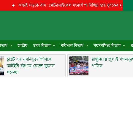
●
কাপ্তাই সড়কে বাস- মোটরসাইকেল সংঘর্ষে পা বিচ্ছিন্ন হয়ে যুবকের মৃত্যু
●
চুয়েট 
 বিভাগ
জাতীয়
ঢাকা বিভাগ
বরিশাল বিভাগ
ময়মনসিংহ বিভাগ
র
চুয়েট এর নবনিযুক্ত ভিসিকে
রাঙ্গুনিয়ায় জুলাই গণঅভ্য
আইইবি চট্টগ্রাম কেন্দ্রে ফুলেল
পালিত
শুভেচ্ছা