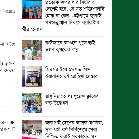
প্রত্যেক অপরাধীর বিচার এ
দেশেই হবে, সে যত শক্তিশালীই
া বিয়েতে
হোক না কেন”-চট্টগ্রামে জুলাই
গণঅভ্যুত্থান দিবসে ব্যারিস্টার
মীর হেলাল
রাউজানে আগুনে পুড়ে ছাই
টনা ঘটছে
ভ্যান কৃষকের স্বপ্ন
হিজড়াদের
মিরসরাইয়ে ১৮শত পিস
রে দেওয়া
ইয়াবাসহ দুই রোহিঙ্গা গ্রেপ্তার
রাঙ্গুনিয়াতে ল্যাঙ্গুয়েজ ক্লাবের
শুভ উদ্বোধন
 ফারুক এর
জনগণই দেশের আসল মালিক,
প্রকাশ
দল-ধর্ম-বর্ণ নির্বিশেষে সেবা
নিশ্চিত করাই সরকারের মূল