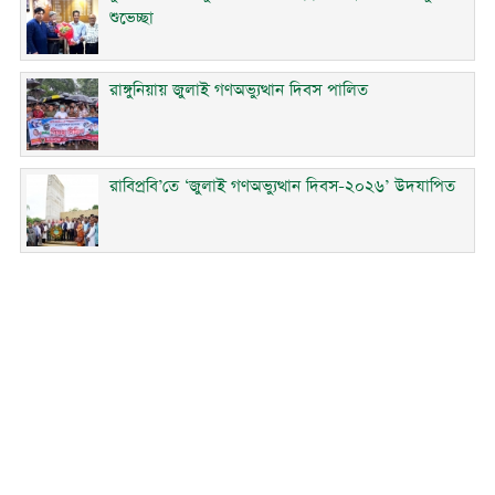
শুভেচ্ছা
রাঙ্গুনিয়ায় জুলাই গণঅভ্যুত্থান দিবস পালিত
রাবিপ্রবি’তে ‘জুলাই গণঅভ্যুত্থান দিবস-২০২৬’ উদযাপিত