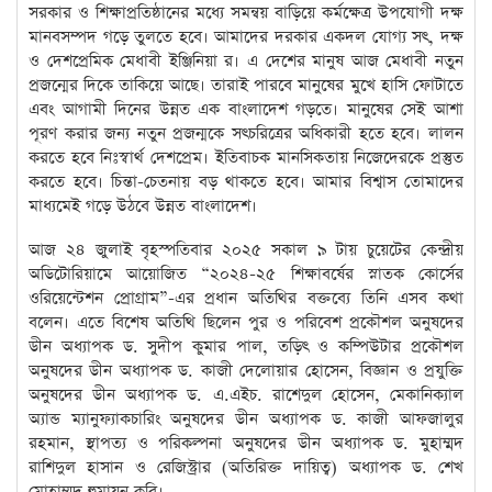
সরকার ও শিক্ষাপ্রতিষ্ঠানের মধ্যে সমন্বয় বাড়িয়ে কর্মক্ষেত্র উপযোগী দক্ষ
মানবসম্পদ গড়ে তুলতে হবে। আমাদের দরকার একদল যোগ্য সৎ, দক্ষ
ও দেশপ্রেমিক মেধাবী ইঞ্জিনিয়া র। এ দেশের মানুষ আজ মেধাবী নতুন
প্রজন্মের দিকে তাকিয়ে আছে। তারাই পারবে মানুষের মুখে হাসি ফোটাতে
এবং আগামী দিনের উন্নত এক বাংলাদেশ গড়তে। মানুষের সেই আশা
পূরণ করার জন্য নতুন প্রজন্মকে সৎচরিত্রের অধিকারী হতে হবে। লালন
করতে হবে নিঃস্বার্থ দেশপ্রেম। ইতিবাচক মানসিকতায় নিজেদেরকে প্রস্তুত
করতে হবে। চিন্তা-চেতনায় বড় থাকতে হবে। আমার বিশ্বাস তোমাদের
মাধ্যমেই গড়ে উঠবে উন্নত বাংলাদেশ।
আজ ২৪ জুলাই বৃহস্পতিবার ২০২৫ সকাল ৯ টায় চুয়েটের কেন্দ্রীয়
অডিটোরিয়ামে আয়োজিত “২০২৪-২৫ শিক্ষাবর্ষের স্নাতক কোর্সের
ওরিয়েন্টেশন প্রোগ্রাম”-এর প্রধান অতিথির বক্তব্যে তিনি এসব কথা
বলেন। এতে বিশেষ অতিথি ছিলেন পুর ও পরিবেশ প্রকৌশল অনুষদের
ডীন অধ্যাপক ড. সুদীপ কুমার পাল, তড়িৎ ও কম্পিউটার প্রকৌশল
অনুষদের ডীন অধ্যাপক ড. কাজী দেলোয়ার হোসেন, বিজ্ঞান ও প্রযুক্তি
অনুষদের ডীন অধ্যাপক ড. এ.এইচ. রাশেদুল হোসেন, মেকানিক্যাল
অ্যান্ড ম্যানুফ্যাকচারিং অনুষদের ডীন অধ্যাপক ড. কাজী আফজালুর
রহমান, স্থাপত্য ও পরিকল্পনা অনুষদের ডীন অধ্যাপক ড. মুহাম্মদ
রাশিদুল হাসান ও রেজিস্ট্রার (অতিরিক্ত দায়িত্ব) অধ্যাপক ড. শেখ
মোহাম্মদ হুমায়ুন কবি।