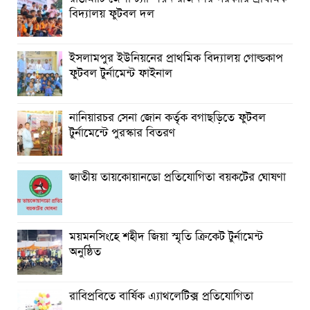
আত্রাইয়ে যথাযোগ্য মর্যাদায় ‘জুলাই গণঅভ্যুত্থান দিবস’ পালিত
বিদ্যালয় ফুটবল দল
ইসলামপুর ইউনিয়নের প্রাথমিক বিদ্যালয় গোল্ডকাপ
ফুটবল টুর্নামেন্ট ফাইনাল
নানিয়ারচর সেনা জোন কর্তৃক বগাছড়িতে ফুটবল
টুর্নামেন্টে পুরস্কার বিতরণ
জাতীয় তায়কোয়ানডো প্রতিযোগিতা বয়কটের ঘোষণা
ময়মনসিংহে শহীদ জিয়া স্মৃতি ক্রিকেট টুর্নামেন্ট
অনুষ্ঠিত
রাবিপ্রবিতে বার্ষিক এ্যাথলেটিক্স প্রতিযোগিতা