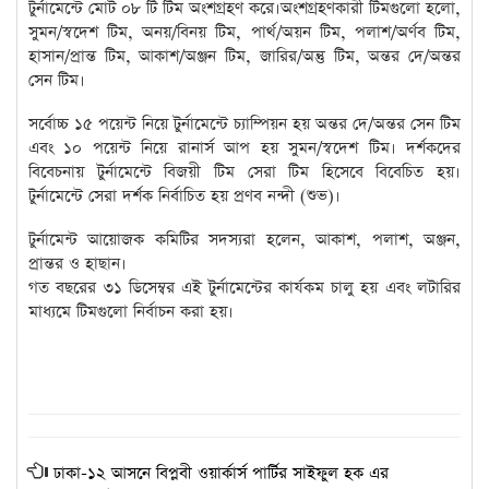
টুর্নামেন্টে মোট ০৮ টি টিম অংশগ্রহণ করে।অংশগ্রহণকারী টিমগুলো হলো,
সুমন/স্বদেশ টিম, অনয়/বিনয় টিম, পার্থ/অয়ন টিম, পলাশ/অর্ণব টিম,
হাসান/প্রান্ত টিম, আকাশ/অঞ্জন টিম, জারির/অন্তু টিম, অন্তর দে/অন্তর
সেন টিম।
সর্বোচ্চ ১৫ পয়েন্ট নিয়ে টুর্নামেন্টে চ্যাম্পিয়ন হয় অন্তর দে/অন্তর সেন টিম
এবং ১০ পয়েন্ট নিয়ে রানার্স আপ হয় সুমন/স্বদেশ টিম। দর্শকদের
বিবেচনায় টুর্নামেন্টে বিজয়ী টিম সেরা টিম হিসেবে বিবেচিত হয়।
টুর্নামেন্টে সেরা দর্শক নির্বাচিত হয় প্রণব নন্দী (শুভ)।
টুর্নামেন্ট আয়োজক কমিটির সদস্যরা হলেন, আকাশ, পলাশ, অঞ্জন,
প্রান্তর ও হাছান।
গত বছরের ৩১ ডিসেম্বর এই টুর্নামেন্টের কার্যকম চালু হয় এবং লটারির
মাধ্যমে টিমগুলো নির্বাচন করা হয়।
ঢাকা-১২ আসনে বিপ্লবী ওয়ার্কার্স পার্টির সাইফুল হক এর