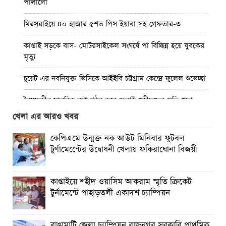
পালালো
মিরসরাইয়ে ৪০ হাজার ৫শত পিস ইয়াবা সহ গ্রেফতার-৩
কাপ্তাই সড়কে বাস- মোটরসাইকেল সংঘর্ষে পা বিচ্ছিন্ন হয়ে যুবকের
মৃত্যু
চুয়েট এর নবনিযুক্ত ভিসিকে আইইবি চট্টগ্রাম কেন্দ্রে ফুলেল শুভেচ্ছা
বৈষম্যহীন মানবিক রাষ্ট্র গঠন করে জুলাই শহীদদের প্রতি শ্রদ্ধা
জানাতে হবে : জননেতা সাইফুল হক
খেলা এর আরও খবর
তিন দিন পর ব্রহ্মপুত্র নদে নিখোঁজ সাইফুলের মরদেহ গফরগাঁও
কেপিএমে উন্মুক্ত নক আউট মিনিবার ফুটবল
থেকে উদ্ধার
টুর্ণামেন্টেের উদ্বোধনী খেলায় ফকিরাঘোনা বিজয়ী
ব্রহ্মপুত্র নদে নিখোঁজ কৃষকের সন্ধান মেলেনি
কাপ্তাইয়ে শহীদ ওয়াসিম আকরাম স্মৃতি ক্রিকেট
রাঙ্গুনিয়ায় জুলাই গণঅভ্যুত্থান দিবস পালিত
টুর্নামেন্টে পাহাড়তলী একাদশ চ্যাম্পিয়ন
পার্বতীপুরে জুলাই গণঅভ্যুত্থান দিবস পালন
রাঙামাটি জেলা চ্যাম্পিয়ন রাজনগর সরকারি প্রাথমিক