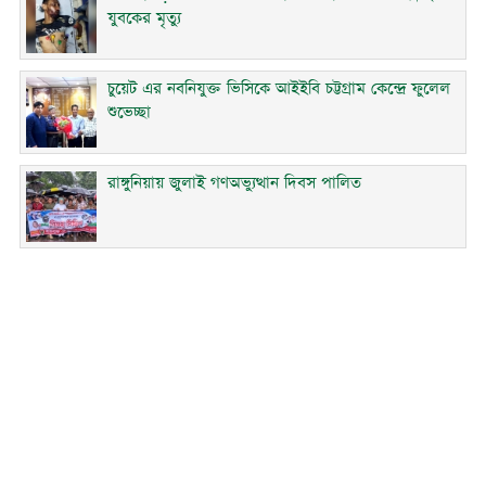
যুবকের মৃত্যু
চুয়েট এর নবনিযুক্ত ভিসিকে আইইবি চট্টগ্রাম কেন্দ্রে ফুলেল
শুভেচ্ছা
রাঙ্গুনিয়ায় জুলাই গণঅভ্যুত্থান দিবস পালিত