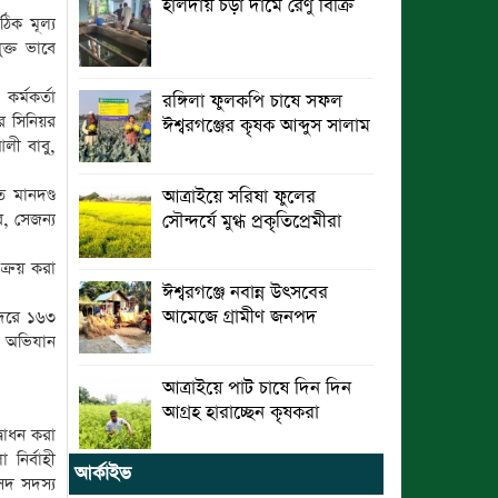
হালদায় চড়া দামে রেণু বিক্রি
িক মূল্য
ছুটির রাতে খোলা ভূমি অফিস, ভেতরে
ক্ত ভাবে
তহশিলদার
র্মকর্তা
রঙ্গিলা ফুলকপি চাষে সফল
র সিনিয়র
ঈশ্বরগঞ্জের কৃষক আব্দুস সালাম
লী বাবু,
 মানদণ্ড
আত্রাইয়ে সরিষা ফুলের
, সেজন্য
সৌন্দর্যে মুগ্ধ প্রকৃতিপ্রেমীরা
ক্রয় করা
ঈশ্বরগঞ্জে নবান্ন উৎসবের
আমেজে গ্রামীণ জনপদ
 দরে ১৬৩
হ অভিযান
আত্রাইয়ে পাট চাষে দিন দিন
আগ্রহ হারাচ্ছেন কৃষকরা
্বোধন করা
নির্বাহী
আর্কাইভ
সদ সদস্য