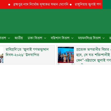
ব্রহ্মপুত্র নদে নিখোঁজ কৃষকের সন্ধান মেলেনি
●
রাঙ্গুনিয়ায় জুলাই গণঅভ্যুত্থান দিবস 
 বিভাগ
জাতীয়
ঢাকা বিভাগ
বরিশাল বিভাগ
ময়মনসিংহ বিভাগ
র
রাবিপ্রবি’তে ‘জুলাই গণঅভ্যুত্থান
প্রত্যেক অপরাধীর বিচার
দিবস-২০২৬’ উদযাপিত
হবে, সে যত শক্তিশালীই
কেন”-চট্টগ্রামে জুলাই গণঅ
দিবসে ব্যারিস্টার মীর হেলাল