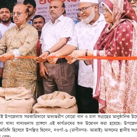
্রাই উপজেলায় সরকারিভাবে অভ্যন্তরীণ বোরো ধান ও চাল সংগ্রহের আনুষ্ঠানিক উদ
দ্য খাদ্যগুদাম প্রাঙ্গণে এই কার্যক্রমের শুভ উদ্বোধন করা হয়েছে। উপজেলা 
ন অতিথি হিসেবে উপস্থিত ছিলেন, নওগাঁ-৬ (রাণীনগর- আত্রাই) আসনের স্থানীয় সং
 রেজু।