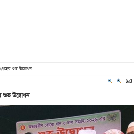
গ্রহের শুভ উদ্বোধন
 শুভ উদ্বোধন