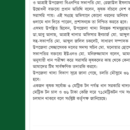
ও আত্রাই উপজেলা বিএনপির সভাপতি মো. রেজাউল ইসলাম
উদ্বোধনী বক্তব্যে প্রধান অতিথি বলেন, কৃষক বাঁচলে দেশ
সরাসরি পায়। এই সংগ্রহ অভিযানে কোনো ধরনের অনিয়ম বা মধ
গুদামে ধান দিতে পারেন, প্রশাসনকে তা নিশ্চিত করতে হবে।
এসময় উপস্থিত ছিলেন, উপজেলা খাদ্য নিয়ন্ত্রক শামসুন্নাহ
ডা.আবু আনাছ, আত্রাই থানার অফিসার ইনচার্জ মো. আব্দুল ক
সহ-সভাপতি মো. আব্দুল জলিল চকলেট, সাধারণ সম্পাদক মো
উপজেলা সেচ্ছাসেবক দলের সদস্য সচিব মো. মনোয়ার হোসেন
সভাপতির বক্তব্যে ইউএনও মো. মনিরুজ্জামান বলেন, আমরা 
অনুযায়ী ধান পরীক্ষা করে সরাসরি কৃষকদের কাছ থেকে কেনা 
আমাদের টিম সার্বক্ষণিক তদারকি করবে।
উপজেলা খাদ্য বিভাগ সূত্রে জানা গেছে, চলতি মৌসুমে ৩
হবে।
একজন কৃষক সর্বোচ্চ ৩ মেট্রিক টন পর্যন্ত ধান সরকারি খা
মেট্রিক টন চাল ও ৩৬ টাকা কেজি দরে ৭১মেট্রিকটন গম সং
চলমান থাকবে বলে সংশ্লিষ্ট কর্তৃপক্ষ জানিয়েছে।