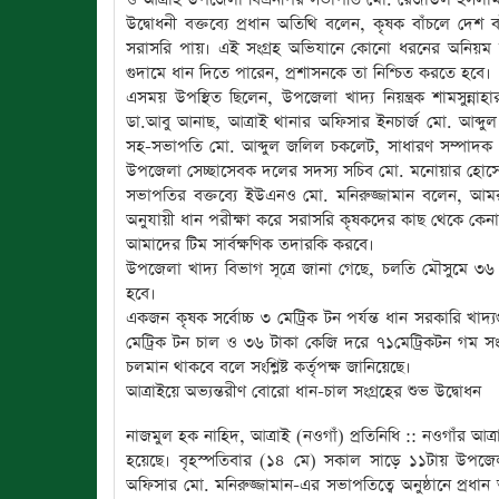
উদ্বোধনী বক্তব্যে প্রধান অতিথি বলেন, কৃষক বাঁচলে দেশ
সরাসরি পায়। এই সংগ্রহ অভিযানে কোনো ধরনের অনিয়ম বা মধ
গুদামে ধান দিতে পারেন, প্রশাসনকে তা নিশ্চিত করতে হবে।
এসময় উপস্থিত ছিলেন, উপজেলা খাদ্য নিয়ন্ত্রক শামসুন্নাহ
ডা.আবু আনাছ, আত্রাই থানার অফিসার ইনচার্জ মো. আব্দুল ক
সহ-সভাপতি মো. আব্দুল জলিল চকলেট, সাধারণ সম্পাদক মো
উপজেলা সেচ্ছাসেবক দলের সদস্য সচিব মো. মনোয়ার হোসেন
সভাপতির বক্তব্যে ইউএনও মো. মনিরুজ্জামান বলেন, আমরা 
অনুযায়ী ধান পরীক্ষা করে সরাসরি কৃষকদের কাছ থেকে কেনা 
আমাদের টিম সার্বক্ষণিক তদারকি করবে।
উপজেলা খাদ্য বিভাগ সূত্রে জানা গেছে, চলতি মৌসুমে ৩
হবে।
একজন কৃষক সর্বোচ্চ ৩ মেট্রিক টন পর্যন্ত ধান সরকারি খা
মেট্রিক টন চাল ও ৩৬ টাকা কেজি দরে ৭১মেট্রিকটন গম সং
চলমান থাকবে বলে সংশ্লিষ্ট কর্তৃপক্ষ জানিয়েছে।
আত্রাইয়ে অভ্যন্তরীণ বোরো ধান-চাল সংগ্রহের শুভ উদ্বোধন
নাজমুল হক নাহিদ, আত্রাই (নওগাঁ) প্রতিনিধি :: নওগাঁর আত
হয়েছে। বৃহস্পতিবার (১৪ মে) সকাল সাড়ে ১১টায় উপজেলা খা
অফিসার মো. মনিরুজ্জামান-এর সভাপতিত্বে অনুষ্ঠানে প্রধা