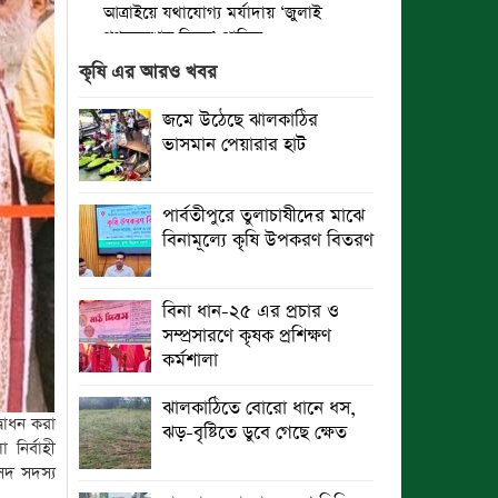
আত্রাইয়ে যথাযোগ্য মর্যাদায় ‘জুলাই
গণঅভ্যুত্থান দিবস’ পালিত
কৃষি এর আরও খবর
ঝালকাঠিতে জুলাই গণঅভ্যুত্থান দিবস
পালিত
জমে উঠেছে ঝালকাঠির
ভাসমান পেয়ারার হাট
রাবিপ্রবি’তে ‘জুলাই গণঅভ্যুত্থান
দিবস-২০২৬’ উদযাপিত
পার্বতীপুরে তুলাচাষীদের মাঝে
প্রত্যেক অপরাধীর বিচার এ দেশেই হবে,
বিনামূল্যে কৃষি উপকরণ বিতরণ
সে যত শক্তিশালীই হোক না কেন”-
চট্টগ্রামে জুলাই গণঅভ্যুত্থান দিবসে
ব্যারিস্টার মীর হেলাল
বিনা ধান-২৫ এর প্রচার ও
সম্প্রসারণে কৃষক প্রশিক্ষণ
গণঅভ্যুত্থানের অর্জন আজ রাজনৈতিক
কর্মশালা
মাফিয়া ও দুর্বৃত্তায়নের খপ্পরে : আবু হাসান
টিপু
ঝালকাঠিতে বোরো ধানে ধস,
্বোধন করা
ঝড়-বৃষ্টিতে ডুবে গেছে ক্ষেত
রাঙামাটিতে “ফিরে দেখা রক্তঝরা জুলাই-
নির্বাহী
আগস্ট প্রত্যাশা আর প্রাপ্তি শীর্ষক
সদ সদস্য
“কথকতা” অনুষ্ঠান অনুষ্ঠিত