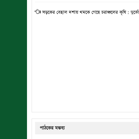
সড়কের বেহাল দশায় থমকে গেছে চরাঞ্চলের কৃষি : দুর্
পাঠকের মন্তব্য