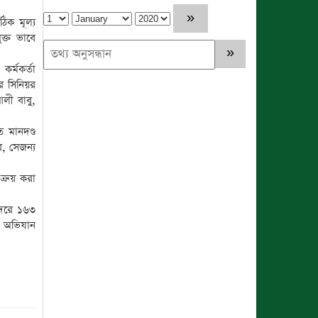
িক মূল্য
ক্ত ভাবে
র্মকর্তা
র সিনিয়র
লী বাবু,
 মানদণ্ড
, সেজন্য
ক্রয় করা
 দরে ১৬৩
হ অভিযান