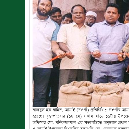
নাজমুল হক নাহিদ, আত্রাই (নওগাঁ) প্রতিনিধি :: নওগাঁর আত
হয়েছে। বৃহস্পতিবার (১৪ মে) সকাল সাড়ে ১১টায় উপজেলা খা
অফিসার মো. মনিরুজ্জামান-এর সভাপতিত্বে অনুষ্ঠানে প্রধা
ও আত্রাই উপজেলা বিএনপির সভাপতি মো. রেজাউল ইসলাম