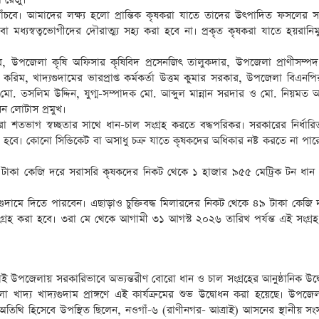
 বাঁচবে। আমাদের লক্ষ্য হলো প্রান্তিক কৃষকরা যাতে তাদের উৎপাদিত ফসলের সঠ
্যস্বত্বভোগীদের দৌরাত্ম্য সহ্য করা হবে না। প্রকৃত কৃষকরা যাতে হয়রানিমু
ার, উপজেলা কৃষি অফিসার কৃষিবিদ প্রসেনজিৎ তালুকদার, উপজেলা প্রাণীসম্পদ ক
রিম, খাদ্যগুদামের ভারপ্রাপ্ত কর্মকর্তা উত্তম কুমার সরকার, উপজেলা বিএনপি
. তসলিম উদ্দিন, যুগ্ম-সম্পাদক মো. আব্দুল মান্নান সরদার ও মো. নিয়মত আ
 লোটাস প্রমুখ।
শতভাগ স্বচ্ছতার সাথে ধান-চাল সংগ্রহ করতে বদ্ধপরিকর। সরকারের নির্ধারিত
হবে। কোনো সিন্ডিকেট বা অসাধু চক্র যাতে কৃষকদের অধিকার নষ্ট করতে না পারে
৬ টাকা কেজি দরে সরাসরি কৃষকদের নিকট থেকে ১ হাজার ৯৫৫ মেট্রিক টন ধান 
দ্যগুদামে দিতে পারবেন। এছাড়াও চুক্তিবদ্ধ মিলারদের নিকট থেকে ৪৯ টাকা কেজি
গ্রহ করা হবে। ৩রা মে থেকে আগামী ৩১ আগস্ট ২০২৬ তারিখ পর্যন্ত এই সংগ্র
্রাই উপজেলায় সরকারিভাবে অভ্যন্তরীণ বোরো ধান ও চাল সংগ্রহের আনুষ্ঠানিক উদ
দ্য খাদ্যগুদাম প্রাঙ্গণে এই কার্যক্রমের শুভ উদ্বোধন করা হয়েছে। উপজেলা 
ন অতিথি হিসেবে উপস্থিত ছিলেন, নওগাঁ-৬ (রাণীনগর- আত্রাই) আসনের স্থানীয় সং