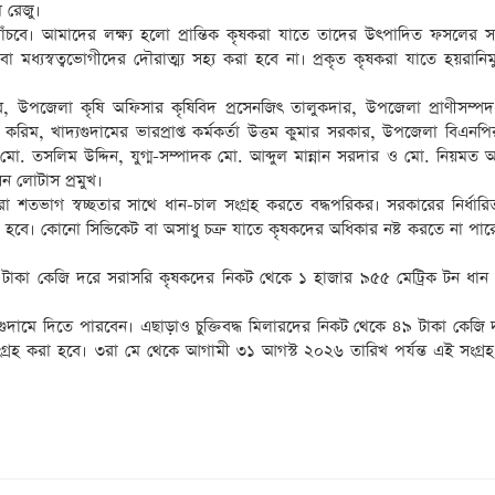
 রেজু।
 বাঁচবে। আমাদের লক্ষ্য হলো প্রান্তিক কৃষকরা যাতে তাদের উৎপাদিত ফসলের সঠ
্যস্বত্বভোগীদের দৌরাত্ম্য সহ্য করা হবে না। প্রকৃত কৃষকরা যাতে হয়রানিমু
ার, উপজেলা কৃষি অফিসার কৃষিবিদ প্রসেনজিৎ তালুকদার, উপজেলা প্রাণীসম্পদ ক
রিম, খাদ্যগুদামের ভারপ্রাপ্ত কর্মকর্তা উত্তম কুমার সরকার, উপজেলা বিএনপি
. তসলিম উদ্দিন, যুগ্ম-সম্পাদক মো. আব্দুল মান্নান সরদার ও মো. নিয়মত আ
 লোটাস প্রমুখ।
শতভাগ স্বচ্ছতার সাথে ধান-চাল সংগ্রহ করতে বদ্ধপরিকর। সরকারের নির্ধারিত
হবে। কোনো সিন্ডিকেট বা অসাধু চক্র যাতে কৃষকদের অধিকার নষ্ট করতে না পারে
৬ টাকা কেজি দরে সরাসরি কৃষকদের নিকট থেকে ১ হাজার ৯৫৫ মেট্রিক টন ধান 
দ্যগুদামে দিতে পারবেন। এছাড়াও চুক্তিবদ্ধ মিলারদের নিকট থেকে ৪৯ টাকা কেজি
গ্রহ করা হবে। ৩রা মে থেকে আগামী ৩১ আগস্ট ২০২৬ তারিখ পর্যন্ত এই সংগ্র