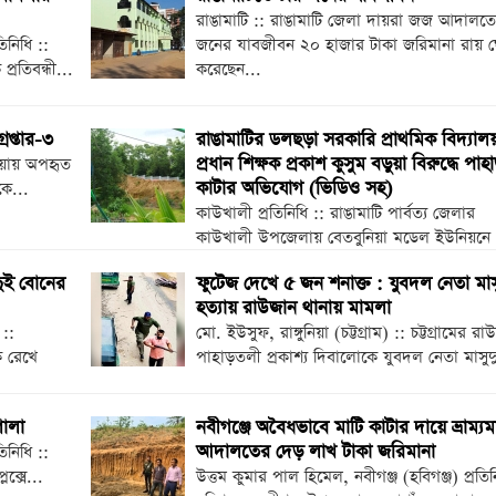
রাঙামাটি :: রাঙামাটি জেলা দায়রা জজ আদালতে
িনিধি ::
জনের যাবজীবন ২০ হাজার টাকা জরিমানা রায় 
্রতিবন্ধী...
করেছেন...
েপ্তার-৩
রাঙামাটির ডলছড়া সরকারি প্রাথমিক বিদ্যাল
প্রধান শিক্ষক প্রকাশ কুসুম বড়ুয়া বিরুদ্ধে পাহ
গুনিয়ায় অপহৃত
কাটার অভিযোগ (ভিডিও সহ)
কে...
কাউখালী প্রতিনিধি :: রাঙামাটি পার্বত্য জেলার
কাউখালী উপজেলায় বেতবুনিয়া মডেল ইউনিয়নে
ডলছড়া সরকারি...
দুই বোনের
ফুটেজ দেখে ৫ জন শনাক্ত : যুবদল নেতা মা
হত্যায় রাউজান থানায় মামলা
 ::
মো. ইউসুফ, রাঙ্গুনিয়া (চট্টগ্রাম) :: চট্টগ্রামের র
ে রেখে
পাহাড়তলী প্রকাশ্য দিবালোকে যুবদল নেতা মাসুদ
গালা
নবীগঞ্জে অবৈধভাবে মাটি কাটার দায়ে ভ্রাম্যম
আদালতের দেড় লাখ টাকা জরিমানা
িনিধি ::
েক্সে...
উত্তম কুমার পাল হিমেল, নবীগঞ্জ (হবিগঞ্জ) প্রতিন