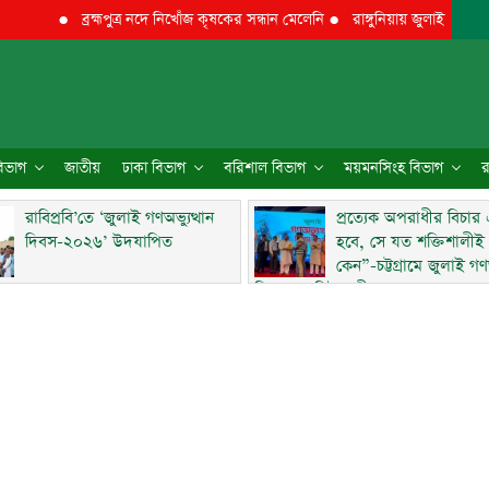
●
ব্রহ্মপুত্র নদে নিখোঁজ কৃষকের সন্ধান মেলেনি
●
রাঙ্গুনিয়ায় জুলাই গণঅভ্যুত্থ
 বিভাগ
জাতীয়
ঢাকা বিভাগ
বরিশাল বিভাগ
ময়মনসিংহ বিভাগ
র
রাবিপ্রবি’তে ‘জুলাই গণঅভ্যুত্থান
প্রত্যেক অপরাধীর বিচার
দিবস-২০২৬’ উদযাপিত
হবে, সে যত শক্তিশালীই
কেন”-চট্টগ্রামে জুলাই গণঅ
দিবসে ব্যারিস্টার মীর হেলাল