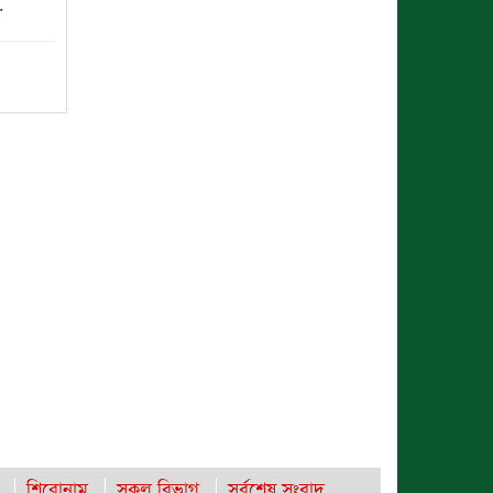
.
ঈশ্বরগঞ্জে বজ্রপাতে কৃষকের মৃত্যু : আহত-২
রাঙামাটিতে “ফিরে দেখা রক্তঝরা জুলাই-
আগস্ট প্রত্যাশা আর প্রাপ্তি শীর্ষক “কথকতা”
অনুষ্ঠান অনুষ্ঠিত
সমঝোতা স্মারক স্বাক্ষর করেছে বিটিএমএ
এবং বিজিএমইএ
রাবিপ্রবি’তে ‘জুলাই গণঅভ্যুত্থান
দিবস-২০২৬’ উদযাপিত
ছুটির রাতে খোলা ভূমি অফিস, ভেতরে
তহশিলদার
ঈশ্বরগঞ্জে প্রাথমিক বিদ্যালয়ে দুর্ধর্ষ চুরি
ব্রহ্মপুত্র নদে নিখোঁজ কৃষকের সন্ধান মেলেনি
শিরোনাম
সকল বিভাগ
সর্বশেষ সংবাদ