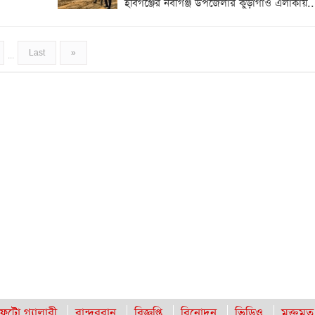
হবিগঞ্জের নবীগঞ্জ উপজেলার কুড়াগাঁও এলাকায়..
Last
»
...
ফটো গ্যালারী
বান্দরবান
বিজ্ঞপ্তি
বিনোদন
ভিডিও
মুক্তমত