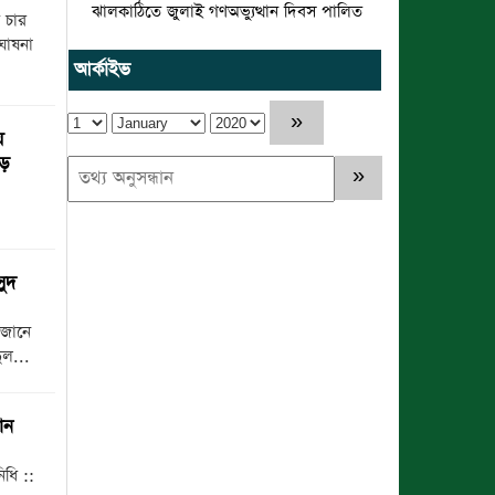
ঝালকাঠিতে জুলাই গণঅভ্যুত্থান দিবস পালিত
 চার
ঘোষনা
রাবিপ্রবি’তে ‘জুলাই গণঅভ্যুত্থান
আর্কাইভ
দিবস-২০২৬’ উদযাপিত
প্রত্যেক অপরাধীর বিচার এ দেশেই হবে, সে
য়
যত শক্তিশালীই হোক না কেন”-চট্টগ্রামে
াড়
জুলাই গণঅভ্যুত্থান দিবসে ব্যারিস্টার মীর
হেলাল
গণঅভ্যুত্থানের অর্জন আজ রাজনৈতিক মাফিয়া
ও দুর্বৃত্তায়নের খপ্পরে : আবু হাসান টিপু
সুদ
রাঙামাটিতে “ফিরে দেখা রক্তঝরা জুলাই-
াউজানে
আগস্ট প্রত্যাশা আর প্রাপ্তি শীর্ষক “কথকতা”
ুল...
অনুষ্ঠান অনুষ্ঠিত
ছুটির রাতে খোলা ভূমি অফিস, ভেতরে
ান
তহশিলদার
িধি ::
রাউজানে আগুনে পুড়ে ছাই ভ্যান কৃষকের স্বপ্ন