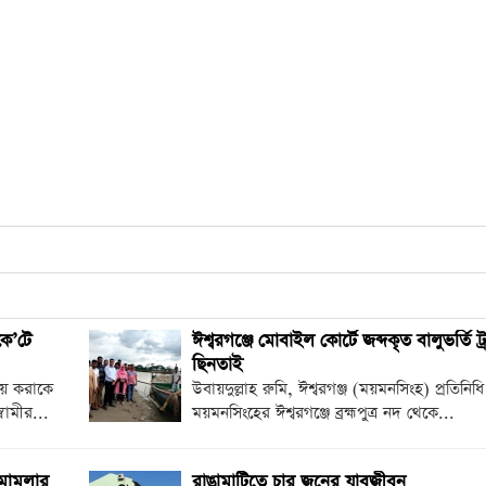
কে’টে
ঈশ্বরগঞ্জে মোবাইল কোর্টে জব্দকৃত বালুভর্তি ট
ছিনতাই
িয়ে করাকে
উবায়দুল্লাহ রুমি, ঈশ্বরগঞ্জ (ময়মনসিংহ) প্রতিনিধি
বামীর...
ময়মনসিংহের ঈশ্বরগঞ্জে ব্রহ্মপুত্র নদ থেকে...
 মামলার
রাঙামাটিতে চার জনের যাবজীবন