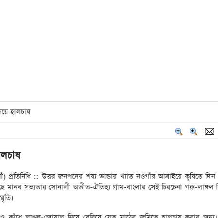
 দিয়ে হালচাষ
হালচাষ
 প্রতিনিধি :: উত্তর জনপদের শষ্য ভান্ডার খ্যাত নওগাঁর আত্রাইয়ে কৃষিতে দিন 
বসেছে মানব সভ্যতার সোনালী অতীত-ঐতিহ্য গ্রাম-বাংলার সেই চিরচেনা গরু-লাঙ্গল
মৃতি।
কাঁধে লাঙল-জোয়াল নিয়ে বেরিয়ে যেত মাঠের জমিতে হালচাষ করার জন্য। 