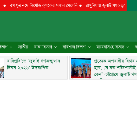
ব্রহ্মপুত্র নদে নিখোঁজ কৃষকের সন্ধান মেলেনি
●
রাঙ্গুনিয়ায় জুলাই গণঅভ্যুত্থান দিবস প
 বিভাগ
জাতীয়
ঢাকা বিভাগ
বরিশাল বিভাগ
ময়মনসিংহ বিভাগ
র
রাবিপ্রবি’তে ‘জুলাই গণঅভ্যুত্থান
প্রত্যেক অপরাধীর বিচার
দিবস-২০২৬’ উদযাপিত
হবে, সে যত শক্তিশালীই
কেন”-চট্টগ্রামে জুলাই গণঅ
দিবসে ব্যারিস্টার মীর হেলাল