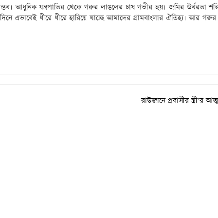
্ভব। আধুনিক যন্ত্রপাতির থেকে গরুর লাঙলের চাষ গভীর হয়। জমির উর্বরতা শক্তি
 এভাবেই ধীরে ধীরে হারিয়ে যাচ্ছে আমাদের গ্রামবাংলার ঐতিহ্য। আর গরুর গ
রাউজানে প্রবাসীর স্ত্রী’র আত্