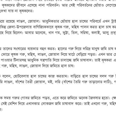
ফলে কৃষকদের জীবনে এসেছে নানা পরিবর্তন। আর সেই পরিবর্তনের ছোঁয়াও লেগেছে
দেখা যায় না কৃষকদের।
ড়িয়ে রয়েছে লাঙল, জোয়াল। আধুনিকতার ছোঁয়ায় হাল চাষের পরিবর্তে এখন ট্রাক
ভিন্ন জেলা-উপজেলায় বাণিজ্যিকভাবে কৃষক গরু, মহিষ পালন করত হাল চাষ কর
 নিয়ে ছিলেন। আবার অনেকে, ধান গম, ভুট্টা, তিল, সরিষা, কলাই, আলু প্রভূ
ে তাদের সংসারের ব্যয়ভার বহন করত। হালের গরু দিয়ে দরিদ্র মানুষ জমি চাষ 
া ভোরে কৃষক গরু, মহিষ, লাঙল, জোয়াল নিয়ে মাঠে বেড়িয়ে পড়ত। এখন আর 
 পাওয়ার টিলারসহ আধুনিক যন্ত্রপাতি দিয়ে চালাচ্ছে জমি চাষাবাদ। তাই কৃষকরা 
ছে গরু, মহিষ, লাঙল, জোয়াল দিয়ে জমিতে হাল চাষ।
নিক বলেন, ছোটবেলায় হাল চাষের কাজ করতাম। বাড়িতে হাল চাষের বলদ গরু
 লাঙল, বাঁশের তৈরী জোয়াল, মই, লরি (বাঁশের তৈরি গরু তাড়ানোর লাঠি), গ
েক সময় গরুর গোবর জমিতে পড়ত, এতে করে জমিতে অনেক জৈবসার হতো। ক্ষ
ে সেই মেশিন দিয়ে এখানকার লোকজন জমি চাষাবাদ করে। তাই এখনো গরু, মহি
ে।