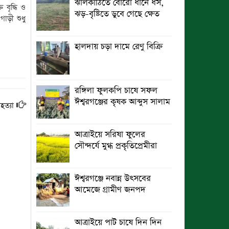
ঝালকাঠিতে বোরো ধানে ধস,
 বৃদ্ধি ও
ঝড়-বৃষ্টিতে ডুবে গেছে ক্ষেত
াড়ী শুধু
ছুটির রাতে খোলা ভূমি অফিস, ভেতরে
তহশিলদার
হালদায় চড়া দামে রেণু বিক্রি
রঙ্গিলা ফুলকপি চাষে সফল
ঈশ্বরগঞ্জের কৃষক আব্দুস সালাম
মহত্যা
আত্রাইয়ে সরিষা ফুলের
সৌন্দর্যে মুগ্ধ প্রকৃতিপ্রেমীরা
ঈশ্বরগঞ্জে নবান্ন উৎসবের
আমেজে গ্রামীণ জনপদ
আত্রাইয়ে পাট চাষে দিন দিন