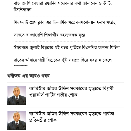
বাংলাদেশি পেয়ারা রপ্তানির সম্ভাবনার কথা জানালেন ব্রেন্ট টি.
ক্রিস্টেনসেন
মিরসরাই প্রেস ক্লাব এর দ্বি-বার্ষিক সম্মেলনমনোনয়ন ফরম সংগ্রহ
ভারতে বাংলাদেশি শিক্ষার্থীর রহস্যজনক মৃত্যু
ঈশ্বরগঞ্জে জুলাই বিপ্লবের দুই বছর পূর্তিতে বিএনপির আনন্দ মিছিল
রাতের আঁধারে পল্লী বিদ্যুতের খুঁটি সরাতে গিয়ে সরঞ্জাম ফেলে
পালালো
গুনীজন এর আরও খবর
মিরসরাইয়ে ৪০ হাজার ৫শত পিস ইয়াবা সহ গ্রেফতার-৩
ব্যারিস্টার জমির উদ্দিন সরকারের মৃত্যুতে বিপ্লবী
কাপ্তাই সড়কে বাস- মোটরসাইকেল সংঘর্ষে পা বিচ্ছিন্ন হয়ে যুবকের
ওয়ার্কার্স পার্টির গভীর শোক
মৃত্যু
চুয়েট এর নবনিযুক্ত ভিসিকে আইইবি চট্টগ্রাম কেন্দ্রে ফুলেল শুভেচ্ছা
ব্যারিস্টার জমির উদ্দিন সরকারের মৃত্যুতে পার্বত্য
প্রতিমন্ত্রীর শোক
বৈষম্যহীন মানবিক রাষ্ট্র গঠন করে জুলাই শহীদদের প্রতি শ্রদ্ধা
জানাতে হবে : জননেতা সাইফুল হক