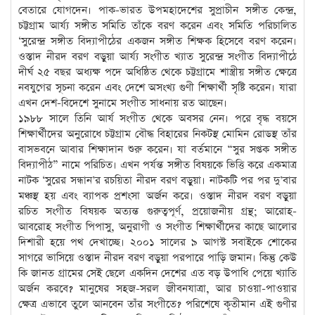
বেতারে যোগদেন। পাক-ভারত উপমহাদেশের সুপ্রাচীন সঙ্গীত কেন্দ্র,
চট্টগ্রাম আর্য্য সঙ্গীত সমিতি তাঁকে বরণ করেন এবং সমিতি পরিচালিত
‘সুরেন্দ্র সঙ্গীত বিদ্যাপীঠের একজন সঙ্গীত শিক্ষক হিসেবে বরণ করেন।
ওস্তাদ নীরদ বরণ বড়ুয়া আর্য্য সংগীত খ্যাত সুরেন্দ্র সংগীত বিদ্যাপীঠে
দীর্ঘ ২৫ বছর অধ্যক্ষ পদে অধিষ্ঠিত থেকে চট্টগ্রামে শাস্ত্রীয় সঙ্গীত ক্ষেত্রে
নবযুগের সূচনা করেন এবং দেশে অসংখ্য গুণী শিক্ষার্থী সৃষ্টি করেন। যারা
এখন দেশ-বিদেশে সুনামে সংগীত সাধনায় রত আছেন।
১৯৮৮ সালে তিনি আর্য সংগীত থেকে অবসর নেন। পরে বৃদ্ধ বয়সে
শিক্ষার্থীদের অনুরোধে চট্টগ্রাম বৌদ্ধ বিহারের নিকটস্থ মোমিন রোডস্থ তাঁর
বাসভবনে আবার শিক্ষাদান শুরু করেন। যা বর্তমানে “সুর সপ্তক সঙ্গীত
বিদ্যাপীঠ” নামে পরিচিত। এখন পর্যন্ত সঙ্গীত বিষয়কে ভিত্তি করে একমাত্র
নাটক ‘সুরের সন্ধান’র রচয়িতা নীরদ বরণ বড়ুয়া। নাটকটি পর পর দু’বার
মঞ্চস্থ হয় এবং ব্যাপক প্রশংসা অর্জন করে। ওস্তাদ নীরদ বরণ বড়ুয়া
রচিত সংগীত বিষয়ক অত্যন্ত গুরুত্বপূর্ণ, প্রয়োজনীয় গ্রন্থ; আরোহ-
আবরোহ সংগীত পিপাসু, অনুরাগী ও সংগীত শিক্ষার্থীদের কাছে আলোর
দিশারী হয়ে পথ দেখাচ্ছে। ২০০১ সালের ৯ আগস্ট সবাইকে শোকের
সাগরে ভাসিয়ে ওস্তাদ নীরদ বরণ বড়ুয়া পরপারে পাড়ি জমান। কিন্তু কেউ
কি জানত গ্রামের সেই ছেলে একদিন দেশের এত বড় উপাধি পেয়ে খ্যাতি
অর্জন করবে? মানুষের সহজ-সরল জীবনযাত্রা, আর চাওয়া-পাওয়ার
ক্ষেত্র এভাবে তুলে আনবেন তাঁর সংগীতে? পরিশেষে কৃতীমান এই গুণীর