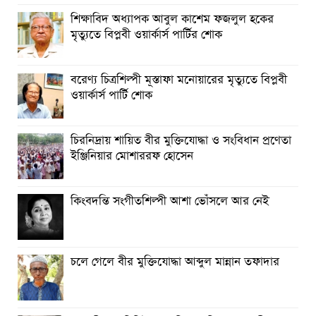
শিক্ষাবিদ অধ্যাপক আবুল কাশেম ফজলুল হকের
তিন দিন পর ব্রহ্মপুত্র নদে নিখোঁজ সাইফুলের মরদেহ গফরগাঁও
মৃত্যুতে বিপ্লবী ওয়ার্কার্স পার্টির শোক
থেকে উদ্ধার
বরেণ্য চিত্রশিল্পী মূস্তাফা মনোয়ারের মৃত্যুতে বিপ্লবী
ওয়ার্কার্স পার্টি শোক
চিরনিদ্রায় শায়িত বীর মুক্তিযোদ্ধা ও সংবিধান প্রণেতা
ইঞ্জিনিয়ার মোশাররফ হোসেন
কিংবদন্তি সংগীতশিল্পী আশা ভোঁসলে আর নেই
চলে গেলে বীর মুক্তিযোদ্ধা আব্দুল মান্নান তফাদার