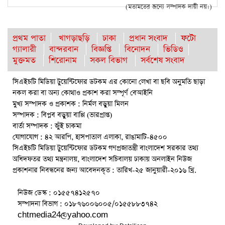
(মতামতের জন্যে সম্পাদক দায়ী নয়।)
প্রথম পাতা
খাগড়াছড়ি
ঢাকা
প্রধান সংবাদ
ফটো
গ্যালারী
বান্দরবান
বিজ্ঞপ্তি
বিনোদন
ভিডিও
মুক্তমত
শিরোনাম
সকল বিভাগ
সর্বশেষ সংবাদ
সিএইচটি মিডিয়া টুয়েন্টিফোর ডটকম এর কোনো লেখা বা ছবি অনুমতি ছাড়া
নকল করা বা অন্য কোথাও প্রকাশ করা সম্পূর্ণ বেআইনি
মুখ্য সম্পাদক ও প্রকাশক : নির্মল বড়ুয়া মিলন
সম্পাদক : বিপ্লব বড়ুয়া বাপ্পি (ভারপ্রাপ্ত)
বার্তা সম্পাদক : জুঁই চাকমা
যোগাযোগ : ৪২ আরপি, হাসপাতাল এলাকা, রাঙামাটি-৪৫০০
সিএইচটি মিডিয়া টুয়েন্টিফোর ডটকম গণপ্রজাতন্ত্রী বাংলাদেশ সরকার তথ্য
অধিদফতর তথ্য মন্ত্রনালয়, বাংলাদেশ সচিবালয় ঢাকায় অনলাইন নিউজ
প্রকাশনার নিবন্ধনের জন্য আবেদনকৃত : তারিখ-২৫ জানুয়ারী-২০১৬ খ্রি.
নিউজ ডেস্ক : ০১৫৫৭৪১২৫৭০
সম্পাদনা বিভাগ : ০১৮৭৬০০৬০০৫/০১৫৫৮৮৩৭৪২
chtmedia24@yahoo.com