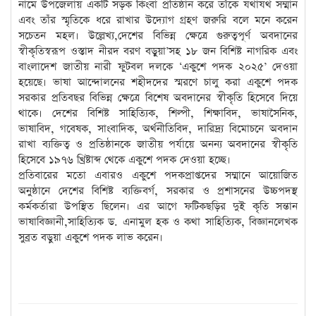
নামে উপজেলায় একটি সড়ক কিংবা প্রতিষ্ঠান করে তাঁকে যথাযথ সম্মান
এবং তাঁর স্মৃতিকে ধরে রাখার উদ্যোগ গ্রহণ জরুরি বলে মনে করেন
সচেতন মহল। উল্লেখ্য,দেশের বিভিন্ন ক্ষেত্রে গুরুত্বপূর্ণ অবদানের
স্বীকৃতিস্বরূপ ওস্তাদ নীরদ বরণ বড়ুয়া’সহ ১৮ জন বিশিষ্ট নাগরিক এবং
বাংলাদেশ জাতীয় নারী ফুটবল দলকে ‘একুশে পদক ২০২৫’ দেওয়া
হয়েছে। ভাষা আন্দোলনের শহীদদের স্মরণে চালু করা একুশে পদক
সরকার প্রতিবছর বিভিন্ন ক্ষেত্রে বিশেষ অবদানের স্বীকৃতি হিসেবে দিয়ে
থাকে। দেশের বিশিষ্ট সাহিত্যিক, শিল্পী, শিক্ষাবিদ, ভাষাসৈনিক,
ভাষাবিদ, গবেষক, সাংবাদিক, অর্থনীতিবিদ, দারিদ্র্য বিমোচনে অবদান
রাখা ব্যক্তিত্ব ও প্রতিষ্ঠানকে জাতীয় পর্যায়ে অনন্য অবদানের স্বীকৃতি
হিসেবে ১৯৭৬ খ্রিষ্টাব্দ থেকে একুশে পদক দেওয়া হচ্ছে।
প্রতিবারের মতো এবারও একুশে পদকপ্রাপ্তদের সম্মানে আয়োজিত
অনুষ্ঠানে দেশের বিশিষ্ট ব্যক্তিবর্গ, সরকার ও প্রশাসনের উচ্চপদস্থ
কর্মকর্তারা উপস্থিত ছিলেন। এর আগে ফটিকছড়ির দুই কৃতি সন্তান
ভাষাবিজ্ঞানী,সাহিত্যিক ড. এনামুল হক ও কথা সাহিত্যিক, বিজ্ঞানলেখক
সুব্রত বড়ুয়া একুশে পদক লাভ করেন।