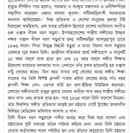
সুপ্রতিষ্ঠিত। দেশের অনেক সংগীত গুরু এবং সংগীত শিল্পী উনারই শিষ্য।
মৃত্যুর দীর্ঘদিন পরে হলেও, সরকার ও সংস্কৃত মন্ত্রণালয় এ গুনীশিল্পীকে
সম্মানিত করেছেন এজন্য আমরা কৃতজ্ঞ। ফটিকছড়িবাসী সরকারকে
ধন্যবাদ জানিয়েছেন।’ নিজ প্রতিভায় এ দেশের মানুষের হৃদয়ে ঠাঁই
নিয়েছেন স্বমহিমায়, এক স্বতন্ত্র প্রতিষ্ঠান হিসেবে দেশের খ্যাতিমান সংগীত
গুরু ওস্তাদ নীরদ বরণ বড়ুয়া। উপমহাদেশের শাস্ত্রীয় সঙ্গীতের উজ্জ্বল
নক্ষত্র ওস্তাদ নীরদ বরণ বড়ুয়া’র জন্ম ফটিকছড়ির আবদুল্লাপুর গ্রামে
১৯৩৬ সালে। পিতা নিকুঞ্জ বিহারী বড়ুয়া ও মাতা বিরলা বালা বড়ুয়ার
একমাত্র পুত্র সন্তান তিনি। আজীবন সত্যিকার অর্থে সঙ্গীতপ্রাণ এ মানুষটি
১৪ বছর বয়সে বাবা হারা হন এবং ১৫ বছর বয়সে সঙ্গীত শিক্ষার
উদ্দেশ্যে ভারতের কলকাতা যান। সেখানে তাঁর প্রথম হাতেখড়ি হয় ওস্তাদ
নাটু ঘোষের কাছে। তিন বছর যাবত নাটু ঘোষের কাছে সঙ্গীত শিক্ষা
লাভের পর তিনি বিশিষ্ট ধ্রুপদী গায়ক অনিল ঘোষের কাছে পাঁচ বছর
ধ্রুপদী শিক্ষা নেন। এরপর ভর্তি হন অল-ইন্ডিয়া মিউজিক কলেজে।
সেখানে সঙ্গীতাচার্য্য প্রফুল্ল কুমার সেনের অধীনে সাত বছর শাস্ত্রীয় সঙ্গীতে
জ্ঞান লাভ এবং স্নাতক প্রাপ্ত হন। পরে ১৯৬৫ সালে তিনি স্বদেশে ফিরেন।
তাঁর বিকশিত সঙ্গীত প্রতিভায় আকৃষ্ট হন চট্টগ্রাম পোর্ট ট্রাস্টের তৎকালীন
সিনিয়র মেডিকেল অফিসার কামাল এ খান।
তিনি নীরদ বরণ বড়ুয়াকে গভীর আগ্রহ ভরে নিজ ঘরে রাখেন এবং
চট্টগ্রামের সুধী সমাজে তাঁকে পরিচয় করিয়ে দেন। ক্রমে তিনি চট্টগ্রাম
বেতার কর্তৃপক্ষের সাথে পরিচিত হন এবং তাঁদের অনুরোধে তিনি চট্টগ্রাম