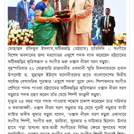
মোহাম্মদ রফিকুল ইসলাম,ফটিকছড়ি (চট্টগ্রাম) প্রতিনিধি :: সংগীতে
বিশেষ অবদানের জন্য মরণোত্তর একুশে পদক লাভ করেছেন চট্টগ্রামের
ফটিকছড়ির কৃতিসন্তান ও সংগীত গুরু ওস্তাদ নীরদ বরণ বড়ুয়া।
বৃহস্পতিবার ২০ ফেব্রুয়ারি রাজধানীর ওসমানী স্মৃতি মিলনায়তনে প্রধান
উপদেষ্টা ড. মুহাম্মদ ইউনূস মনোনীতদের হাতে বাংলাদেশের দ্বিতীয়
সর্বোচ্চ বেসামরিক পুরস্কার ‘একুশে পদক’ তুলে দেন। শিল্পকলার সংগীত
শ্রেণিতে পদক পাওয়া চট্টগ্রামের ফটিকছড়ির কৃতিসন্তান ওস্তাদ নীরদ বরণ
বড়ুয়ার পদক গ্রহণ করেন তাঁর মেয়ে শিল্পী ফাল্গুনী বড়ুয়া।
মৃত্যুর ২৫ বছর পরে পদক পাওয়ায় সন্তোষ প্রকাশ করেছেন তার পরিবার
ও শুভাকাঙ্ক্ষী। ওস্তাদ নীরদ বরণ বড়ুয়ার বড় মেয়ে পুরবী বড়ুয়ার স্বামী
মাস্টার অসীম কুমার বড়ুয়া বলেন, ‘ওস্তাদ নীরদ বরণ বড়ুয়া একাধারে
সংগীত শিল্পী, সংগীত গুরু, রচয়িতা, সুরকার ও নাট্যকার ছিলেন। উনার
হাতে গড়া অসংখ্য ছাত্র-ছাত্রী সংগীতের বিভিন্ন ক্ষেত্রে সুনামের সাথে