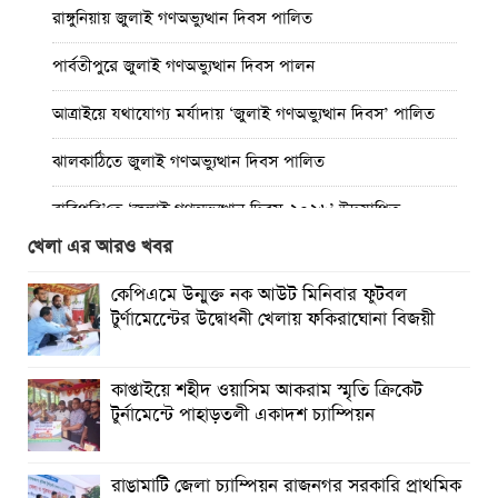
রাঙ্গুনিয়ায় জুলাই গণঅভ্যুত্থান দিবস পালিত
পার্বতীপুরে জুলাই গণঅভ্যুত্থান দিবস পালন
আত্রাইয়ে যথাযোগ্য মর্যাদায় ‘জুলাই গণঅভ্যুত্থান দিবস’ পালিত
ঝালকাঠিতে জুলাই গণঅভ্যুত্থান দিবস পালিত
রাবিপ্রবি’তে ‘জুলাই গণঅভ্যুত্থান দিবস-২০২৬’ উদযাপিত
খেলা এর আরও খবর
প্রত্যেক অপরাধীর বিচার এ দেশেই হবে, সে যত শক্তিশালীই হোক
না কেন”-চট্টগ্রামে জুলাই গণঅভ্যুত্থান দিবসে ব্যারিস্টার মীর হেলাল
কেপিএমে উন্মুক্ত নক আউট মিনিবার ফুটবল
টুর্ণামেন্টেের উদ্বোধনী খেলায় ফকিরাঘোনা বিজয়ী
গণঅভ্যুত্থানের অর্জন আজ রাজনৈতিক মাফিয়া ও দুর্বৃত্তায়নের
খপ্পরে : আবু হাসান টিপু
কাপ্তাইয়ে শহীদ ওয়াসিম আকরাম স্মৃতি ক্রিকেট
রাঙামাটিতে “ফিরে দেখা রক্তঝরা জুলাই-আগস্ট প্রত্যাশা আর প্রাপ্তি
টুর্নামেন্টে পাহাড়তলী একাদশ চ্যাম্পিয়ন
শীর্ষক “কথকতা” অনুষ্ঠান অনুষ্ঠিত
ছুটির রাতে খোলা ভূমি অফিস, ভেতরে তহশিলদার
রাঙামাটি জেলা চ্যাম্পিয়ন রাজনগর সরকারি প্রাথমিক