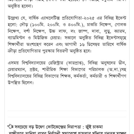
অনুষ্ঠিত হবেনা।
উল্লেখ্য যে, বার্ষিক এ্যাথলেটিক্স প্রতিযোগিতা-২০২৫ এর বিভিন্ন ইভেন্ট
হলো: দৌড় (১০০মি. ২০০মি. ও ৪০০মি.), চাকতি নিক্ষেপ, গোলক
নিক্ষেপ, বর্শা নিক্ষেপ, উচ্চ লাফ, লং জাম্প, দাবা, লুডু, ক্যারম,
ব্যাডমিন্টন ও মিউজিক চেয়ার। সকালে অনুষ্ঠিত বিভিন্ন ইভেন্টসমূহে
শিক্ষার্থীরা অংশগ্রহণ করেন এবং আগামী ১৬ ডিসেম্বর তারিখে বার্ষিক
ক্রীড়া প্রতিযোগিতার পুরস্কার বিতরণী অনুষ্ঠিত হবে।
এসময় বিশ্ববিদ্যালয়ের রেজিস্ট্রার (ভারপ্রাপ্ত), বিভিন্ন অনুষদের ডীন,
চেয়ারম্যান, প্রক্টর, শারীরিক শিক্ষা বিভাগের পরিচালক (অ.দা.)সহ
বিশ্ববিদ্যালয়ের বিভিন্ন বিভাগের শিক্ষক, কর্মকর্তা, কর্মচারী ও শিক্ষার্থীগণ
উপস্থিত ছিলেন।
সবচেয়ে বড় উদ্বেগ ভোটকেন্দ্রের নিরাপত্তা : জুঁই চাকমা
লক্ষীপুরে তানিয়া রবের নির্বাচনী সমাবেশে হামলার ঘটনায় গনতন্ত্র মঞ্চের