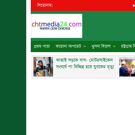
শিরোনাম:
●
কাপ্তাই
প্রথম পাতা
করোনা আপডেট
খুলনা বিভাগ
চট্টগ্রাম
কাপ্তাই সড়কে বাস- মোটরসাইকেল
সংঘর্ষে পা বিচ্ছিন্ন হয়ে যুবকের মৃত্যু