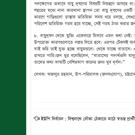
পদক্ষেপের অভাবে বায়ু দূষণের বিষয়টি নিয়ন্ত্রণে আসছে
শহরের মধ্যে নানা কারখানা স্থাপন তো বায়ু দূষণের একটি কা
কারণে গাড়িগুলো রাস্তায় অতিরিক্ত সময় ধরে চলছে, সেগুল
পরিবেশ অতিরিক্ত গরম হয়ে যাচ্ছে, সেই গরম ঠাণ্ডা করার জ
৮. বায়ুদূষণ থেকে মুক্তি একেবারে মিলবে এমন কথা নেই।
উপরোক্ত কারণগুলোতে নজর দিতে হবে। এরপর টেকসই ব্যব
যাই করি তাই যুক্ত হচ্ছে বায়ুমন্ডলে। থেকে যাচ্ছে বাতা
রাখতে পারি।জন মুর বলেছিলেন, “বাতাসের পদার্থগুলি মান
তাদের কথ্য ভাষাটি বেশিরভাগ কানের জন্য খুব দূর্বল।”
লেখক: ফজলুর রহমান, উপ-পরিচালক (জনসংযোগ), চট্টগ্রাম প্র
ইউপি নির্বাচন : বিশ্বনাথে নৌকা ঠেকাতে মাঠে স্বতন্ত্র প্রার্থ