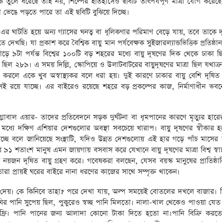
তুলে ধরেছে তাই নয়, শিল্পের ইতিহাসেও ছবিটি তাৎপর্যপূর্ণ মাত্রা যোগ করেছে।
য়া ভেঙে পড়তে পারে তা এই ছবিটি বুঝিয়ে দিচ্ছে।
 ঘাটতি হয়ে অন্য গ্যাসের ঘনত্ব বা ধূলিকণার পরিমাণ বেড়ে যায়, তবে তাকে দূ
। যা প্রকাশ করে বৈশ্বিক বায়ু মান পর্যবেক্ষক সুইজারল্যান্ডভিত্তিক প্রতিষ্
ড়ে ৯টা পর্যন্ত বিশ্বের ১০০টি বড় শহরের মধ্যে বায়ু দূষণের দিক থেকে ঢাকা ছি
 ছিল ২৮৯। এ সময় দিল্লি, স্কোপিয়ে ও উলাটবাটরের বায়ুদূষণের মাত্রা ছিল যথাক
রলে একে খুব অস্বাস্থ্যকর বলে ধরা হয়। দুই কারণে ঢাকার বায়ু বেশি দূষি
তাসেই রয়ে যাচ্ছে। এর বাইরেও রয়েছে শহরে বড় প্রকল্পের কাজ, নির্মাণাধীন ভব
্লোবাল এয়ার- তাদের প্রতিবেদনে সড়ক দুর্ঘটনা বা ধূমপানের কারণে মৃত্যুর হার
্যে দক্ষিণ এশিয়ার দেশগুলোর অবস্থা সবচেয়ে খারাপ। বায়ু দূষণের স্বীকার হয়
্ছে বলে জানিয়েছে সংস্থাটি, যদিও উন্নত দেশগুলোয় এই হার গড়ে পাঁচ মাসের 
৯১ শতাংশ মানুষ এমন জায়গায় বসবাস করে যেখানে বায়ু দূষণের মাত্রা বিশ্ব স্বাস্থ্
ে নয়জন দূষিত বায়ু গ্রহণ করে। গবেষকরা বলছেন, যেসব বয়স্ক মানুষের প্রাতিষ্ঠান
ারা প্রায়ই ঘরের বাইরে নানা ধরণের কাজের সাথে সম্পৃক্ত থাকেন।
য়। কে কিনিবে তাহা? পরে দেখা যায়, অল্প সময়েই বোতলের দখলে বাজার।
র পানি সুপেয় ছিল, পুকুরেও স্বচ্ছ পানি মিলতো। নালা-খাল থেকেও পাওয়া যেত 
্রি। পানি পানের জন্য আলাদা কোনো টাকা দিতে হতো না।পানি বিক্রি করতে