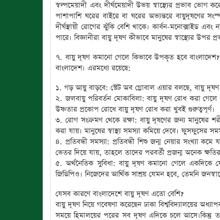
স্বল্পমেয়াদী এবং দীর্ঘমেয়াদী উভয় স্বাস্থ্যের প্রভাব ভোগ ক
পাশাপাশি ঘরের বাইরে বা ঘরের অভ্যন্তরে বায়ুদূষণের সংস্প
দীর্ঘস্থায়ী রোগের ঝুঁকি বেশি থাকে। কার্বন-মনোক্সাইড এ
পারে। বিজ্ঞানীরা বায়ু দূষণ কীভাবে মানুষের স্বাস্থ্যের উপর 
৭. বায়ু দূষণ কমানো গেলে কিভাবে উপকৃত হবে বাংলাদেশ? 
বাংলাদেশ। এরমধ্যে রয়েছে:
১. গড় আয়ু বাড়বে: স্টেট অব গ্লোবাল এয়ার বলছে, বায়ু দ
২. জলবায়ু পরিবর্তন মোকাবিলা: বায়ু দূষণ রোধ করা গেলে
উষ্ণতার প্রকোপ রোধে বায়ু দূষণ রোধ করা খুবই গুরুত্বপূর্ণ।
৩. রোগ সংক্রমণ থেকে রক্ষা: বায়ু দূষণের জন্য মানুষের 
করা যায়। মানুষের স্বাস্থ্য সমস্যা কমিয়ে দেবে। ফুসফুসের
৪. প্রতিবন্ধী সমস্যা: প্রতিবন্ধী শিশু জন্ম নেয়ার সংখ্যা ক
ভেতর দিয়ে যায়, তাহলে তাদের পরবর্তী প্রজন্ম অনেক ক্ষত
৫. অর্থনৈতিক সুবিধা: বায়ু দূষণ কমানো গেলে একদিকে য
জিডিপিও। নিজেদের আর্থিক সাশ্রয় যেমন হবে, তেমনি জনস্বাস্থ
যেসব কারণে বাংলাদেশে বায়ু দূষণ এতো বেশি?
বায়ু দূষণ নিয়ে গবেষণা করেছেন ঢাকা বিশ্ববিদ্যালয়ের অধ্য
সময়ে হিমালয়ের পরের সব দূষণ এদিকে চলে আসে।কিন্তু ত