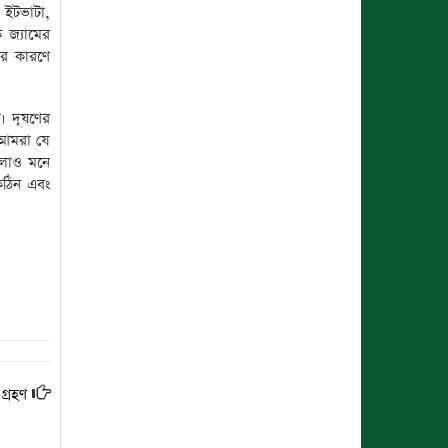
 ইটভাটা,
ক জ্যামের
ের কারণে
। দূষণের
 আমরা যে
ুলোও মনে
কঠিন এবং
গ্রহণ