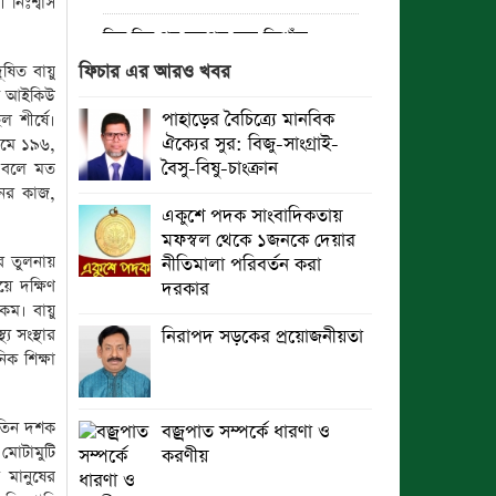
 নিঃশ্বাস
তিন দিন পর ব্রহ্মপুত্র নদে নিখোঁজ
সাইফুলের মরদেহ গফরগাঁও থেকে উদ্ধার
ষিত বায়ু
ফিচার এর আরও খবর
ঠান আইকিউ
ব্রহ্মপুত্র নদে নিখোঁজ কৃষকের সন্ধান
পাহাড়ের বৈচিত্র্যে মানবিক
ল শীর্ষে।
মেলেনি
ঐক্যের সুর: বিজু-সাংগ্রাই-
্রমে ১৯৬,
বৈসু-বিষু-চাংক্রান
ত বলে মত
রাঙ্গুনিয়ায় জুলাই গণঅভ্যুত্থান দিবস
নের কাজ,
পালিত
একুশে পদক সাংবাদিকতায়
মফস্বল থেকে ১জনকে দেয়ার
পার্বতীপুরে জুলাই গণঅভ্যুত্থান দিবস
ের তুলনায়
নীতিমালা পরিবর্তন করা
পালন
ে দক্ষিণ
দরকার
কম। বায়ু
আত্রাইয়ে যথাযোগ্য মর্যাদায় ‘জুলাই
য সংস্থার
নিরাপদ সড়কের প্রয়োজনীয়তা
গণঅভ্যুত্থান দিবস’ পালিত
িক শিক্ষা
ঝালকাঠিতে জুলাই গণঅভ্যুত্থান দিবস
পালিত
 তিন দশক
বজ্রপাত সম্পর্কে ধারণা ও
মোটামুটি
করণীয়
রাবিপ্রবি’তে ‘জুলাই গণঅভ্যুত্থান
 মানুষের
দিবস-২০২৬’ উদযাপিত