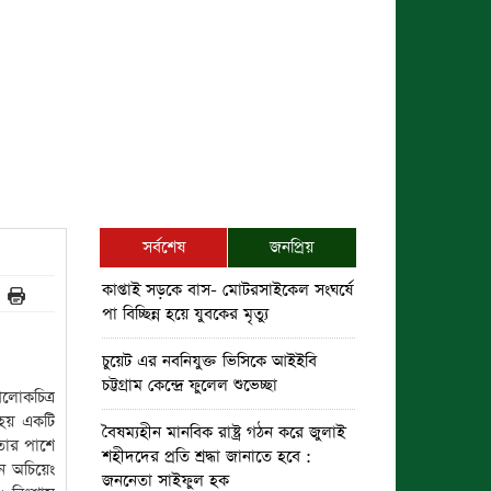
সর্বশেষ
জনপ্রিয়
কাপ্তাই সড়কে বাস- মোটরসাইকেল সংঘর্ষে
পা বিচ্ছিন্ন হয়ে যুবকের মৃত্যু
চুয়েট এর নবনিযুক্ত ভিসিকে আইইবি
চট্টগ্রাম কেন্দ্রে ফুলেল শুভেচ্ছা
োকচিত্র
 হয় একটি
বৈষম্যহীন মানবিক রাষ্ট্র গঠন করে জুলাই
তার পাশে
শহীদদের প্রতি শ্রদ্ধা জানাতে হবে :
ন অচিয়েং
জননেতা সাইফুল হক