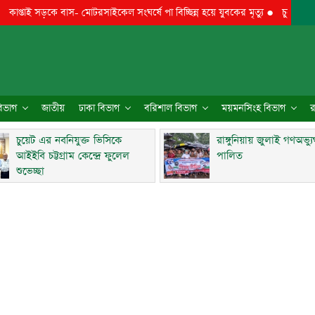
 সড়কে বাস- মোটরসাইকেল সংঘর্ষে পা বিচ্ছিন্ন হয়ে যুবকের মৃত্যু
●
চুয়েট এর নবনিযুক্
 বিভাগ
জাতীয়
ঢাকা বিভাগ
বরিশাল বিভাগ
ময়মনসিংহ বিভাগ
র
চুয়েট এর নবনিযুক্ত ভিসিকে
রাঙ্গুনিয়ায় জুলাই গণঅভ্য
আইইবি চট্টগ্রাম কেন্দ্রে ফুলেল
পালিত
শুভেচ্ছা