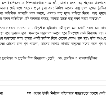
 না। অপরিকল্পিতভাবে শিল্পকারখানা গড়ে ওঠা, ঢাকার মতো বড় শহরের চারপাশে
রণ। সেই সঙ্গে শহরের প্রচুর ধুলা এবং নির্মাণ কাজের বায়ু দূষণ হচ্ছে। ট্রাফি
ো অতিরিক্ত জ্বালানি খরচ করছে, এসবও বায়ু দূষণ বাড়িয়ে দিচ্ছে। বায়ু দূষণ
ন্য মানুষ অতিরিক্ত এসি ব্যবহার করছে, আবার তাতে বায়ু দূষণ আরো বাড়ছে।”
 তবে সবস্তরে সচেতন ও দায়িত্বশীল ভূমিকায় এই দূষণ অনেকখানি রোধ করা যায়
স্থা গড়ে তুলতে হবে। সকলকে অনুধাবণ করতে হবে দিনশেষে কেউ নিরাপদ নয়।
সে। এই বাতাসের ভাষা বুঝার একটি তাগিদ দিয়ে গেছেন লেকখ জন মুর। তাঁর কথাগ
ুষের চোখের জন্য খুব পাতলা, তাদের লিখিত ভাষাটি মানুষের মনের পক্ষে খুব 
কৌশল ও প্রযুক্তি বিশ^বিদ্যালয় (চুয়েট) এবং প্রাবন্ধিক ও রচনাসাহিত্যিক।
ীরা
ষষ্ঠ ধাপের ইউপি নির্বাচন গাইবান্ধার সাদুল্লাপুরে চলেছে ভোট 