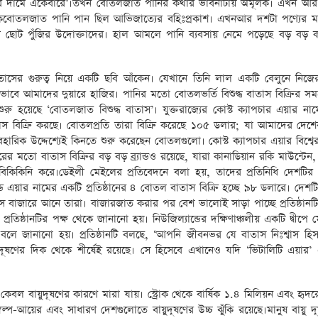
ির দামে একেবারে’।তখন বোতলজাত পানির কথার ভাবনাটায় অমূলক। এখন আর ফ
দিকেবোতলজাত পানি পান ছিল আভিজাত্যের বহিঃপ্রকাশ। এখনআর দশটা পণ্যে
টি ছিল ছোট পুঁজির উদোক্তাদের। হাল আমলে পানি ব্যবসায় নেমে পড়েছে বড় বড়
াসের গুরুত্ব নিয়ে একটি ছবি আঁকেন। যেখানে তিনি লাল একটি বেলুনে নিজের 
নভাবে আমাদের দুয়ারে হাজির। পানির মতো বোতলভর্তি বিশুদ্ধ বাতাস বিক্রির সময়
রু হয়েছে ‘বোতলজাত বিশুদ্ধ বাতাস’। যুক্তরাজ্যের কোস্ট ক্যাপচার এয়ার না
স বিক্রি করছে। বোতলপ্রতি তারা বিক্রি করেছে ১০৫ ডলার; যা আমাদের দেশের
যবহারিক উদ্দেশ্যেই কিনতে শুরু করেছেন বোতলগুলো। কোস্ট ক্যাপচার এয়ার বিশ্বে
ের মতো বাতাস বিক্রির বড় বড় ব্র্যান্ডও রয়েছে, যারা কানাডিয়ান রকি মাউন্টেন
 বিকিকিনি করে।ডেইলী মেইলের প্রতিবেদনে বলা হয়, তাদের প্রতিনিধি দেশটির অ
্ড এয়ার নামের একটি প্রতিষ্ঠানের ৪ বোতল বাতাস বিক্রি হচ্ছে ৯৮ ডলারে। দেশটিত
 বাজারে আনে তারা। বাজারজাত করার পর বেশ ভালোই সাড়া পাচ্ছে প্রতিষ্ঠান
রতিষ্ঠানটির পক্ষ থেকে জানানো হয়। নিউজিল্যান্ডের দক্ষিণাঞ্চলীয় একটি দ্বীপে 
 জানানো হয়। প্রতিষ্ঠানটি বলছে, ‘আপনি জীবনভর যে বাতাস নিঃশ্বাস হিসা
ায়ুদূষণের দিক থেকে শীর্ষেই রয়েছে। সে হিসেবে এখানেও যদি ‘ভিটালিটি এয়ার’
ই কেবল বায়ুদূষণের কারণে মারা যায়। স্ট্রোক থেকে বার্ষিক ১.৪ মিলিয়ন এবং হৃ
বল্প-আয়ের এবং সাধারণ দেশগুলোতে বায়ুদূষণের উচ্চ ঝুঁকি রয়েছে।মানুষ বায়ু দ