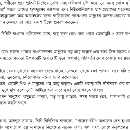
রে, শরীরের প্রায় প্রতিটি সিস্টেমে রোগ এবং জটিলতা সৃষ্টি করে। যে সমস্ত লোক দূ
র্শে থাকে তাদের ফুসফুসের ক্যান্সার এবং নিউমোনিয়াসহ শ্বাস-প্রশ্বাসের সংক্
বং নাইট্রোজেন ডাই-অক্সাইডের মতো ক্ষতিকারক গ্যাসগুলো মানুষের অনেক রোগের 
প্রভাব ফেলবে তা নিয়ে ক্রমশ উদ্বেগ প্রকাশ করছেন।
বিবিসি বাংলার প্রতিবেদন মতে, বায়ু দূষণ রোধ করা গেলে মোটামুটি ৫ ভাবে উ
ূষণ রোধ করতে পারলে বাংলাদেশের মানুষের গড় আয়ু বাড়বে এক বছর তিন মাসের ব
 সবচেয়ে বড় যে উপকারটি হবে সেটি হবে ‘জলবায়ু পরিবর্তন মোকাবেলায় সহায়তা’।
শরীরে যেসব রোগের সংক্রমণ বেড়ে যাচ্ছে, সেগুলো থেকে রক্ষা পাওয়া যাবে যদি 
 সমস্যা, হৃদরোগ, চর্মরোগসহ অনেক রোগ কমে যাবে।
মে যাবে, তেমনি শিশু ও মানুষের গড় আয়ু বাড়বে। একটি প্রজন্ম যদি দীর্ঘসময় ধরে বা
ির মুখোমুখি হবে। সেটা কাটিয়ে ওঠা যাবে দূষণ রোধ করতে পারলে।
েমন মানুষের অসুস্থতা কমবে, গড় আয়ু বাড়বে, সময় সাশ্রয় হবে, পাশাপাশি ব
্যের উন্নতি ঘটবে।
াপক ড. আবদুস সালাম। তিনি বিবিসিকে বলেছেন, “গাঙ্গেয় বদ্বীপ অঞ্চলের দেশ হও
ার সঙ্গে যোগ হয় আমাদের নিজেদের অনেক দূষণ। এধা দূষণ রোধে কর্তৃপক্ষে