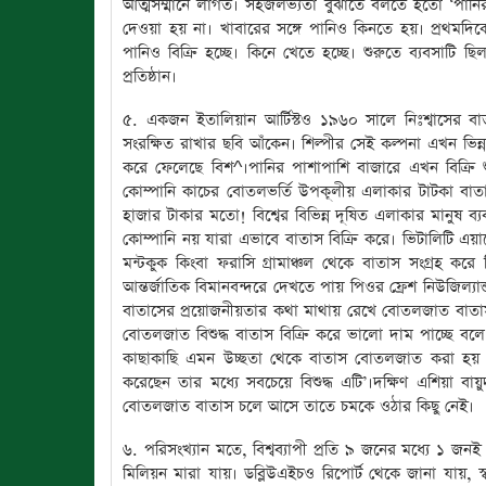
আত্মসম্মানে লাগত। সহজলভ্যতা বুঝাতে বলতে হতো ‘পান
দেওয়া হয় না। খাবারের সঙ্গে পানিও কিনতে হয়। প্রথম
পানিও বিক্রি হচ্ছে। কিনে খেতে হচ্ছে। শুরুতে ব্যবসা
প্রতিষ্ঠান।
৫. একজন ইতালিয়ান আর্টিস্টও ১৯৬০ সালে নিঃশ্বাসের বাত
সংরক্ষিত রাখার ছবি আঁকেন। শিল্পীর সেই কল্পনা এখন ভিন্
করে ফেলেছে বিশ^।পানির পাশাপাশি বাজারে এখন বিক্রি শু
কোম্পানি কাচের বোতলভর্তি উপকূলীয় এলাকার টাটকা বাতা
হাজার টাকার মতো! বিশ্বের বিভিন্ন দূষিত এলাকার মানুষ ব্
কোম্পানি নয় যারা এভাবে বাতাস বিক্রি করে। ভিটালিটি এয়ার
মন্টকুক কিংবা ফরাসি গ্রামাঞ্চল থেকে বাতাস সংগ্রহ করে
আন্তর্জাতিক বিমানবন্দরে দেখতে পায় পিওর ফ্রেশ নিউজিল্যান
বাতাসের প্রয়োজনীয়তার কথা মাথায় রেখে বোতলজাত বাতাস
বোতলজাত বিশুদ্ধ বাতাস বিক্রি করে ভালো দাম পাচ্ছে বলে প্
কাছাকাছি এমন উচ্ছতা থেকে বাতাস বোতলজাত করা হয় বলে
করেছেন তার মধ্যে সবচেয়ে বিশুদ্ধ এটি’।দক্ষিণ এশিয়া ব
বোতলজাত বাতাস চলে আসে তাতে চমকে ওঠার কিছু নেই।
৬. পরিসংখ্যান মতে, বিশ্বব্যাপী প্রতি ৯ জনের মধ্যে ১ জন
মিলিয়ন মারা যায়। ডব্লিউএইচও রিপোর্ট থেকে জানা যায়, স্