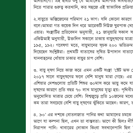
অনিয়ানগো। এই ছবিটি শুধু যে আমাদের অনিশ্চিত ভবিষ্যতকে 
নিতে পারার গুরুত্ব কতখানি, কত সহজে এই স্বাভাবিক প্রক্রি
২.বায়ুতে অক্সিজেনের পরিমাণ ২১ ভাগ। যদি কোনো কারণে এর
বলে।আমরা গত কয়েক দিন ধরে আরেকটি নিউজ ঘুরপাক খেতে দেখছি
এয়ার। সংস্থাটির প্রতিবেদন অনুযায়ী, ২১ জানুয়ারি সকাল সা
একিউআই অনুযায়ী, উক্তদিন সকালে ঢাকায় বায়ুদূষণের মাত্রা
১৯৫, ১৯২। গবেষণা মতে, বায়ুমানের সূচক ২০০ অতিক্রম ক
দিয়েছেন সংশ্লিষ্টরা। প্রথমটি বাতাসের দূষিত উপাদান বা
যানবাহনের ধোঁয়ায় ঢাকার বায়ুর চাপ বেশি।
৩. বায়ু দূষণ নিয়ে কাজ করে এমন একটি সংস্থা ‘স্টেট অফ গ
২০১৭ সালে বায়ুদূষণের ফলে বেশি মানুষ মারা গেছে। এর মধ
এশিয়ার দেশগুলোয় প্রতিটি শিশুর ৩০মাস করে আয়ু কমে যাচ
দূষণের কারণে প্রতি বছর ৭০ লাখ মানুষের মৃত্যু হয়। পৃথিবীর 
অনুমোদিত মাত্রার চেয়ে বেশি। বিশ্বজুড়ে প্রতি ১০জনের মধ্য
কম তারা সবচেয়ে বেশি বায়ু দূষণের ঝুঁকিতে আছেন। কারণ, ত
৪. ৯০’ এর দশকে বোতলজাত পানির কথা আমাদের চমকে দে
আগে যা কল্পনা ছিল, এখন তা বাস্তবতা। আগে কী ছিল? দীঘি
নিরাপদ পানি। খাবারের দোকান কিংবা সবখানেপানি ছিল ফ