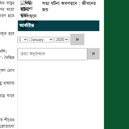
ষিত বায়ুর
সত্য ঘটনা অবলম্বনে : জীবনের
রমণের মতো
জয়
কারণ হতে
আর্কাইভ
পকৃত হবে
েশি।
 বৈশ্বিক
দূষণ রোধ
য়ু দূষণের
েড়ে যাবে
য়ায় শীতের
র জোরালো