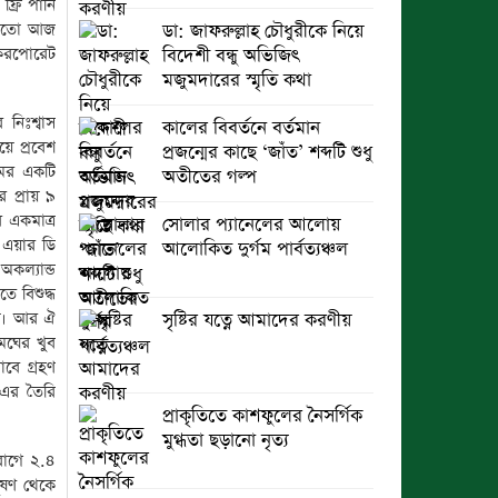
্রি পানি
র মতো আজ
ডা: জাফরুল্লাহ চৌধুরীকে নিয়ে
 করপোরেট
বিদেশী বন্ধু অভিজিৎ
মজুমদারের স্মৃতি কথা
নিঃশ্বাস
কালের বিবর্তনে বর্তমান
ে প্রবেশ
প্রজন্মের কাছে ‘জাঁত’ শব্দটি শুধু
মের একটি
অতীতের গল্প
 প্রায় ৯
র একমাত্র
সোলার প্যানেলের আলোয়
, এয়ার ডি
আলোকিত দুর্গম পার্বত্যঞ্চল
কল্যান্ড
ে বিশুদ্ধ
টি। আর ঐ
সৃষ্টির যত্নে আমাদের করণীয়
মেঘের খুব
বে গ্রহণ
 এর তৈরি
প্রাকৃতিতে কাশফুলের নৈসর্গিক
মুগ্ধতা ছড়ানো নৃত্য
দরোগে ২.৪
ূষণ থেকে