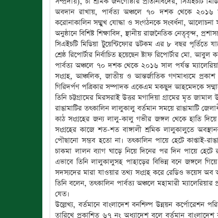
সম্প্রদায়), চা শ্রমিক জনগোষ্ঠীর প্রতিনিধিদের, সিএইচটি মিড
অবদান রাখায়, পার্বত্য অঞ্চলে ৭০ দশক থেকে ২০১৬ সাল
করোনাকালিন সম্মুখ যোদ্ধা ও সংগঠনকে সংবর্ধনা, আলোচনা সভ
অনুষ্ঠানে বিশিষ্ট শিক্ষাবিদ, স্থানীয় রাজনৈতিক নেতৃবৃন্দ, প্রশ
সিএইচটি মিডিয়া টুয়েন্টিফোর ডটকম এর ৮ বছর পূর্তিতে য
শ্রেষ্ঠ রিপোর্টার নির্বাচিত হয়েছেন ষ্টাফ রিপোর্টার মো. আবুল 
পার্বত্য অঞ্চলে ৭০ দশক থেকে ২০১৬ সাল পর্যন্ত ম্যালেরিয়
সংগ্রহ, আঞ্চলিক, জাতীয় ও আন্তর্জাতিক গণমাধ্যমে প্রকাশ
গিরিদর্পণ পত্রিকার সম্পাদক একেএম মকছুদ আহমেদকে সম্মান
তিনি চট্টগ্রামের মিরসরাই উত্তর মগাদিয়া গ্রামের মৃত জামাল উ
রাঙামাটির তৎকালিন লালুকালু বর্তমান সময়ে রাঙামাটি জেল
কাঠ সংগ্রহের জন্য লালু-কালু গভীর জঙ্গল থেকে হাতি দি
সংগ্রহের কাজে শত-শত বাঙ্গালী শ্রমিক লালুকালুতে অবস্থা
পৌছানো সম্ভব হতো না। তৎকালিন পায়ে হেটে কাপ্তাই-র
চাকমা লালন ব্যাগ ঘাড়ে নিয়ে দিনের পর দিন পায়ে হেটে
এভাবে তিনি লালুকালুসহ পাহাড়ের বিভিন্ন বনে জঙ্গলে গিয়ে
সদস্যদের মারা যাওয়ার তথ্য সংগ্রহ করে রেডিও ভয়েস অব আ
তিনি বলেন, তৎকালিন পার্বত্য অঞ্চলে মহামারী ম্যালেরিয়ার
যেত।
উল্লেখ্য, বর্তমানে বাংলাদেশ বনশিল্প উন্নয়ন কর্পোরেশন পরি
তারিখে প্রকাশিত ৬৭ নং অধ্যাদেশ বলে বর্তমান বাংলাদেশ বনশ