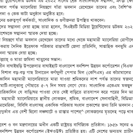
িয়া টুয়েন্টিফোর ডটকম এর ২০২২ সালের শ্রেষ্ঠ সাংবাদিককে সম্মাননা, ক্রীড়া ক্ষেত
 পর্যন্ত ম্যালেরিয়া নিয়ন্ত্রণে যাঁরা অবদান রেখেছেন তাদের এবং বৈশি^ক
া ও কেক কাটা অনুষ্ঠান অনুষ্ঠিত হবে।
াসনের গুরুত্বপূর্ণ কর্মকর্তা, সাংবাদিক ও গুণীজনরা উপস্থিত থাকবেন।
াদের সম্মাননা দেয়া হচ্ছে তারা হলেন, সিএইচটি মিডিয়া টুয়েন্টিফোর ডটকম ২০
কাশেমকে সম্মাননা স্মারক দেয়া হচ্ছে।
া নিয়ন্ত্রণে যাঁরা অবদান রেখেছেন তাদের মধ্যে থেকে মহামারী ম্যালেরিয়া রোগী
 করায় দৈনিক ইত্তেফাক পত্রিকার রাঙামাটি জেলা প্রতিনিধি, সাপ্তাহিক বনভুমি 
না স্মারক দেয়া হচ্ছে।
ল্ল্যাহ্ ও মাতা জমিলা খাতুনের সন্তান।
াধীন বাঘাইছড়ি উপজেলার বাঘাইহাট বাংলাদেশ বনশিল্প উন্নয়ন কর্পোরেশন (বিএ
য়ে বিশাল বড়-বড় গাছ টানাতেন কর্ণফুলী পেপার মিল (কেপিএম) এর কাঁচামালের জ
নকালিন মহামারী ম্যালেরিয়াতে মারা যাওয়া শ্রমিকদের লাশ পর্যন্ত তাদের স্বজন
াঙামাটি-লালুকালু পৌছাতে ৫-৭ দিন সময় লেগে যেত। সাংবাদিক একেএম মকছ
 রাত্রিকালিন যে বাড়ি/ঘর পাওয়া যেত সেই বাড়িতে রাতযাপন করে পরের দিন আ
 মহামারী ম্যালেরিয়াতে স্থানীয় লোকজন, শ্রমিক, বাংলাদেশ সেনাবাহিনী, বিডিআ
মেরিকা, বিবিসি বাংলাসহ একাধিক পত্রিকায় সংবাদ প্রকাশের জন্য তিনি অবদান 
 প্রদুর্ভাব এত বেশী ছিলো লঞ্চঘাটে ও রাস্তার পাশের্^ লোকজনের মৃতদেহ পড়ে থ
বেশ ও বন মন্ত্রণালয়ের অধীন একটি রাষ্ট্রয়ত্ত বাণিজ্যিক প্রতিষ্ঠান। ১৯৫৯ সনের 
িল্প উন্নয়ন কর্পোরেশন (ইঋওউঈ) প্রতিষ্ঠিত হয়। এটি দেশের অন্যতম প্রাচীন রাষ