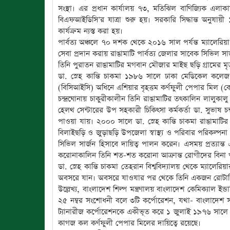
সংস্থা। এর প্রধান কার্যালয় ৭৩, মতিঝিল বাণিজ্যিক এলাক
বিএফআইডিসি’র যাত্রা শুরু হয়। সরকারি সিদ্ধান্ত অনুয
কার্যক্রম ন্যস্ত করা হয়।
পার্বত্য অঞ্চলে ৭০ দশক থেকে ২০১৬ সাল পর্যন্ত ম্যালেরিয়া
সেবা প্রদান করায় রাঙামাটি পার্বত্য জেলার সাবেক সিভিল সার্জ
তিনি পুরাতন রাঙামাটির মগবান মৌজার মাইছ ছড়ি গ্রামের মৃ
ডা. স্নেহ কান্তি চাকমা ১৯৮৬ সালে ঢাকা মেডিকেল কলেজ 
(বিসিআইসি) অধিনে এশিয়ার বৃহত্তম কর্ণফুলী পেপার মিল
চন্দ্রঘোনায় চাকুরীকালীন তিনি রাঙামাটির তৎকালিন লালুক
হেলথ সেন্টারের উপ সহকারী চিকিৎসা কর্মকর্তা ডা. সুভাষ চন
পাওয়া যায়। ২০০০ সালে ডা. স্নেহ কান্তি চাকমা রাঙামাট
বিলাইছড়ি ও জুড়াছড়ি উপজেলা স্বাস্থ্য ও পরিবার পরিকল্পন
সিভিল সার্জন হিসাবে দায়িত্ব পালন করেন। এসময় প্রত্যান
করোনাকালিন তিনি শত-শত করোনা আক্রান্ত রোগীদের বিনা খ
ডা. স্নেহ কান্তি চাকমা তেহরান বিশ্ববিদ্যালয় থেকে ম্যালের
অবসরে যান। অবসরে যাওযার পর থেকে তিনি একজন রোটারিয়
উল্লেখ্য, বাংলাদেশ শিল্প মন্ত্রণালয় বাংলাদেশ কেমিক্যাল ইন
২৫ নম্বর সংশোধনী বলে ৩টি কর্পোরেশন, যথা- বাংলাদেশ 
ট্যানারীজ কর্পোরেশনকে একীভূত করে ১ জুলাই ১৯৭৬ সালে বা
কাগজ কল কর্ণফুলী পেপার মিলের দায়িত্বে রয়েছে।