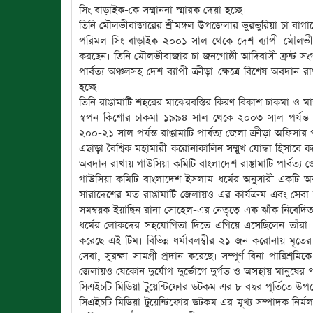
সিং বাড়াইক-কে সম্মাননা স্মারক দেয়া হচ্ছে।
তিনি মৌলভীবাজারের শ্রীমঙ্গল উপজেলার ভুরভুরিয়া চা বাগা
পরিমল সিং বাড়াইক ২০০১ সাল থেকে দেশ ব্যাপী মৌলভীবা
করছেন। তিনি মৌলভীবাজার চা জনগোষ্ঠী আদিবাসী ফ্রন্ট সং
পার্বত্য অঞ্চলসহ দেশ ব্যাপী ক্রীড়া ক্ষেত্রে বিশেষ অবদা
হচ্ছে।
তিনি রাঙামাটি শহরের মাঝেরবস্তির কিরণ বিকাশ চাকমা ও ম
স্বপন কিশোর চাকমা ১৯৯৪ সাল থেকে ২০০৩ সাল পর্যন্ত 
২০০-২১ সাল পর্যন্ত রাঙামাটি পার্বত্য জেলা ক্রীড়া অফিসা
এছাড়া বৈশ্বিক মহামারী করোনাকালিন সম্মুখ যোদ্ধা হিসাব
অবদান রাখায় গাউসিয়া কমিটি বাংলাদেশ রাঙামাটি পার্বত্য জে
গাউসিয়া কমিটি বাংলাদেশ ইসলাম ধর্মের অনুসারী একটি অ
সারাদেশের মত রাঙামাটি জেলায়ও এর কার্যক্রম এবং সেবা
সমন্বয়ক ইয়াছিন রানা সোহেল-এর নেতৃত্বে এক ঝাঁক নিবেদিতপ
ধর্মের লোকদের সহযোগিতা দিতে এগিয়ে এসেছিলেন তাঁর
করেছে এই টিম। বিভিন্ন ধর্মাবলম্বীর ২১ জন করোনায় মৃতে
সেবা, সুরক্ষা সামগ্রী প্রদান করেছে। সম্পূর্ণ বিনা পারিশ
জেলায়ও যেকোন দুর্যোগ-দুর্ভোগে দুর্গত ও অসহায় মানুষের প
সিএইচটি মিডিয়া টুয়েন্টিফোর ডটকম এর ৮ বছর পূর্তিতে উপরে
সিএইচটি মিডিয়া টুয়েন্টিফোর ডটকম এর মূখ্য সম্পাদক নির্