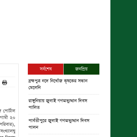
সর্বশেষ
জনপ্রিয়
ব্রহ্মপুত্র নদে নিখোঁজ কৃষকের সন্ধান
মেলেনি
রাঙ্গুনিয়ায় জুলাই গণঅভ্যুত্থান দিবস
পালিত
জ পোর্টাল
আগামী ২০
পার্বতীপুরে জুলাই গণঅভ্যুত্থান দিবস
পরিবার),
পালন
ংখ্যালঘু