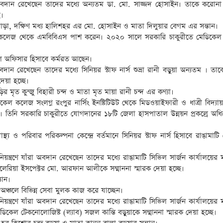
রা অবদান রেখেছেন তাদের মধ্যে অন্যতম ডা. মো. সাজ্জদ হোসাইন। তাকে করোনা
ে।
পাড়া, দক্ষিণ মধ্য হালিশহর এর মো. হোসাইন ও মাতা দিলুয়ার বেগম এর সন্তান।
েল কলেজ থেকে এমবিবিএস পাশ করেন। ২০২০ সালে সরকারি চাকুরীতে মেডিকে
িকেল অফিসার হিসাবে কর্মরত আছেন।
অবদান রেখেছেন তাদের মধ্যে সিনিয়র স্টাফ নার্স শুভ্রা রানী বড়ুয়া অন্যতম । ত
েয়া হচ্ছে।
মৃত কুন্জু বিহারী চন্দ ও মাতা মৃত মায়া রানী চন্দ এর কণ্যা।
িকেল কলেজ সংলগ্ন রংপুর নার্সিং ইনষ্টিটিউট থেকে মিডওয়াইফারী ও ধাত্রী বিদ্যায়
তিনি সরকারি চাকুরীতে যোগদানের ১৮টি জেলা হাসপাতাল উন্নয়ন প্রকল্রে অধ
্থ্য ও পরিবার পরিকল্পনা কেন্দ্রে বর্তমানে সিনিয়র স্টাফ নার্স হিসাবে রাঙামাট
য়ন্ত্রণে যাঁরা অবদান রেখেছেন তাদের মধ্যে রাঙামাটি সিভিল সার্জন কার্যালয়ের ম
ম্যালেরিয়া ইসপেক্টর মো. আরফান আলীকে সম্মাননা স্মারক দেয়া হচ্ছে।
তান।
্চলে বিভিন্ন সেবা মুলক কাজ করে যাচ্ছেন।
য়ন্ত্রণে যাঁরা অবদান রেখেছেন তাদের মধ্যে রাঙামাটি সিভিল সার্জন কার্যালয়ের ম
িকেল টেকনোলোজিষ্ট (ল্যাব) সজল কান্তি বড়ুয়াকে সম্মাননা স্মারক দেয়া হচ্ছে।