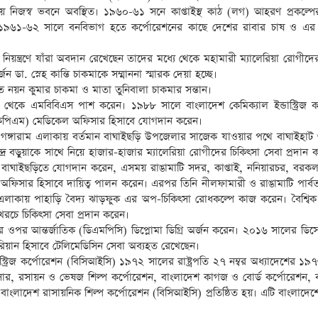
ায় নিজস্ব ভবনে অবস্থিত। ১৯৬০-৬১ সনে কাপ্তাইস্থ কাঠ (লগ) আহরণ প্রকল্পের
ায়ী ১৯৬১-৬২ সালে বনবিভাগ হতে কর্পোরেশনের কাছে দেশের রাবার চাষ ও এর 
 নিয়ন্ত্রণে যাঁরা অবদান রেখেছেন তাদের মধ্যে থেকে মহামারী ম্যালেরিয়া রোগীদে
ন ডা. স্নেহ কান্তি চাকমাকে সম্মাননা স্মারক দেয়া হচ্ছে।
ত নয়ন কুমার চাকমা ও মাতা তুনিবালা চাকমার সন্তান।
থেকে এমবিবিএস পাশ করেন। ১৯৮৮ সালে বাংলাদেশ কেমিক্যাল ইন্ডাস্ট্রিজ কর
 (কেপিএম) মেডিকেল অফিসার হিসাবে যোগদান করেন।
ালু গঙ্গারাম এলাকায় বর্তমান বাঘাইছড়ি উপজেলার সাজেক যাওয়ার পথে বাঘাইহাট
্দ্র বড়ুয়াকে সাথে নিয়ে হাজার-হাজার ম্যালেরিয়া রোগীদের চিকিৎসা সেবা প্রদান 
ির বাঘাইছড়িতে যোগদান করেন, এসময় রাঙামাটি সদর, কাপ্তাই, ননিয়ারচর, বরকল
া অফিসার হিসাবে দায়িত্ব পালন করেন। এরপর তিনি নীলফামারী ও রাঙামাটি পার্বত
্ত এলাকায় পাহাড়ি বৈদ্য ঝাড়ফুক এর অপ-চিকিৎসা রোধকল্পে কাজ করেন। বৈশ্বিক
রচে চিকিৎসা সেবা প্রদান করেন।
িয়ার ওপর আন্তর্জাতিক (ডিএমপিসি) ডিপ্লোমা ডিগ্রি অর্জন করেন। ২০১৬ সালের ডিসে
ান হিসাবে টেলিমেডিসিন সেবা অব্যহত রেখেছেন।
্ডাস্ট্রিজ কর্পোরেশন (বিসিআইসি) ১৯৭২ সালের রাষ্ট্রপতি ২৭ নম্বর অধ্যাদেশের ১
সার, রসায়ন ও ভেষজ শিল্প কর্পোরেশন, বাংলাদেশ কাগজ ও বোর্ড কর্পোরেশন, 
ংলাদেশ রাসায়নিক শিল্প কর্পোরেশন (বিসিআইসি) প্রতিষ্ঠিত হয়। এটি বাংলাদেশে