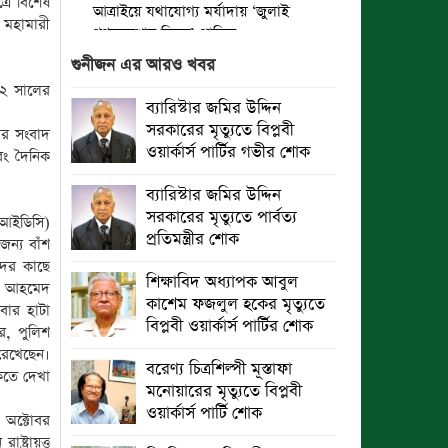
্রে বিশেষ
আত্রাইয়ে যথাযোগ্য মর্যাদায় ‘জুলাই
 মহামারী
গণঅভ্যুত্থান দিবস’ পালিত
গুনীজন এর আরও খবর
ঝালকাঠিতে জুলাই গণঅভ্যুত্থান দিবস
২২ সালের
পালিত
ব্যারিস্টার জমির উদ্দিন
সরকারের মৃত্যুতে বিপ্লবী
দের সংবাদ
রাবিপ্রবি’তে ‘জুলাই গণঅভ্যুত্থান
ওয়ার্কার্স পার্টির গভীর শোক
এবং দৈনিক
দিবস-২০২৬’ উদযাপিত
ব্যারিস্টার জমির উদ্দিন
প্রত্যেক অপরাধীর বিচার এ দেশেই হবে,
সরকারের মৃত্যুতে পার্বত্য
ফআইডিসি)
সে যত শক্তিশালীই হোক না কেন”-
প্রতিমন্ত্রীর শোক
ন্য বাঁশ
চট্টগ্রামে জুলাই গণঅভ্যুত্থান দিবসে
দের কাছে
ব্যারিস্টার মীর হেলাল
শিক্ষাবিদ অধ্যাপক আবুল
ুদ আহমেদ
কাশেম ফজলুল হকের মৃত্যুতে
বার হাটা
গণঅভ্যুত্থানের অর্জন আজ রাজনৈতিক
বিপ্লবী ওয়ার্কার্স পার্টির শোক
র, পুলিশ
মাফিয়া ও দুর্বৃত্তায়নের খপ্পরে : আবু হাসান
রেখেছেন।
টিপু
বরেণ্য চিত্রশিল্পী মূস্তাফা
াকতে দেখা
মনোয়ারের মৃত্যুতে বিপ্লবী
রাঙামাটিতে “ফিরে দেখা রক্তঝরা জুলাই-
ওয়ার্কার্স পার্টি শোক
৩ অক্টোবর
আগস্ট প্রত্যাশা আর প্রাপ্তি শীর্ষক
্ট্রায়ত্ত
“কথকতা” অনুষ্ঠান অনুষ্ঠিত