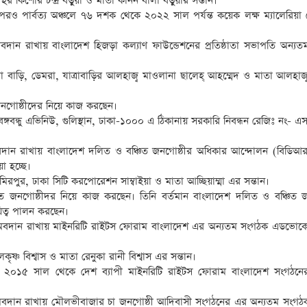
 হর কিশোর চন্দ্র বড়ুয়া ও মাতা কানন বালা বড়ুয়ার সন্তান।
পরও পার্বত্য অঞ্চলে ৭৬ দশক থেকে ২০২২ সাল পর্যন্ত কয়েক লক্ষ ম্যালেরিয়া
বদান রাখায় বাংলাদেশ হিজড়া কল্যাণ ফাউন্ডেশনের প্রতিষ্ঠাতা সভাপতি অন্য
া বাড়ি, ডেমরা, যাত্রাবাড়ির আলহাজ্ব মাওলানা ছালেহ্ আহম্মেদ ও মাতা আলহাজ্
জনগোষ্ঠীদের নিয়ে কাজ করছেন।
ঙ্গবন্ধু এভিনিউ, গুলিস্থান, ঢাকা-১০০০ এ ঠিকানায় সরকারি নিবন্ধন রেজিঃ নং-
অবদান রাখায় বাংলাদেশ দলিত ও বঞ্চিত জনগোষ্ঠীর অধিকার আন্দোলন (বিডি
া হচ্ছে।
রপুর, ঢাকা সিটি করপোরেশন সাম্বাইয়া ও মাতা আচ্ছিয়াম্মা এর সন্তান।
ত জনগোষ্ঠীদর নিয়ে কাজ করছেন। তিনি বর্তমান বাংলাদেশ দলিত ও বঞ্চিত জ
ত্ব পালন করছেন।
বিশেষ অবদান রাখায় মাইনরিটি রাইটস ফোরাম বাংলাদেশ এর অন্যতম সংগঠক এডভো
্ণ বিশ্বাস ও মাতা রেনুকা রানী বিশ্বাস এর সন্তান।
স ২০১৫ সাল থেকে দেশ ব্যাপী মাইনরিটি রাইটস ফোরাম বাংলাদেশ সংগঠনের
িশেষ অবদান রাখায় মৌলভীবাজার চা জনগোষ্ঠী আদিবাসী সংগঠনের এর অন্যতম সংগ