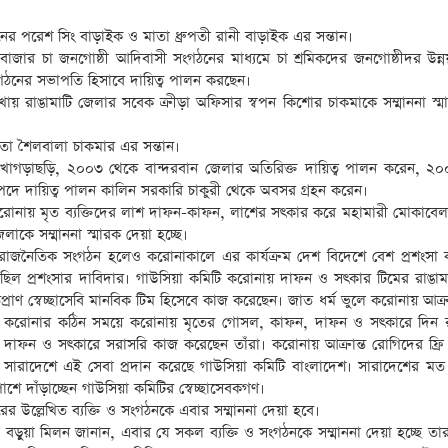
নের পরেশ সিং বাড়াইক ও মাতা ধ্রুপতী রানী বাড়াইক এর সন্তান।
জার চা জনগোষ্ঠী আদিবাসী সংগঠনের মাধ্যমে চা শ্রমিকদের জনগোষ্ঠীদর উন্
গঠনের সভাপতি হিসাবে দায়িত্ব পালন করছেন।
ন রাখায় রাঙামাটি জেলার সবেক ক্রীড়া অফিসার স্বপন কিশোর চাকমাকে সম্মাননা স্
াতা শৈলবালা চাকমার এর সন্তান।
খাগড়াছড়ি, ২০০৩ থেকে বান্দরবান জেলার অতিরিক্ত দায়িত্ব পালন করেন, ২
র পদে দায়িত্ব পালন কালিন সরকারি চাকুরী থেকে অবসর গ্রহন করেন।
ে করোনায় মৃত ব্যক্তিদের লাশ দাফন-কাফন, লাশের সৎকার করে মহামারী মোকাবেল
লাকে সম্মাননা স্মারক দেয়া হচ্ছে।
রাজনৈতিক সংগঠন হলেও করোনাকালে এর কার্যক্রম দেশ বিদেশে বেশ প্রশংসা ক
 ছিল প্রশংসার দাবিদার। গাউসিয়া কমিটি করোনায় দাফন ও সৎকার টিমের রাঙাম
্রাণ স্বেচ্ছাসেবি মানবিক টিম হিসেবে কাজ করেছেন। জাত ধর্ম ভুলে করোনায় আক্
া। করোনার কঠিন সময়ে করোনায় মৃতের গোসল, কাফন, দাফন ও সৎকারে দিন
র দাফন ও সৎকারে সরাসরি কাজ করেছেন তাঁরা। করোনায় আক্রান্ত রোগিদের ফ্রি 
্রমিকে সারাদেশে এই সেবা প্রদান করেছে গাউসিয়া কমিটি বাংলাদেশ। সারাদেশের মত
াশে দাঁড়াচ্ছেন গাউসিয়া কমিটির স্বেচ্ছাসেবকগণ।
র উল্লেখিত ব্যক্তি ও সংগঠনকে এবার সম্মাননা দেয়া হবে।
মল বড়ুয়া মিলন জানান, এবার যে সকল ব্যক্তি ও সংগঠনকে সম্মাননা দেয়া হচ্ছে ত