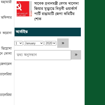
 মহামারী
সাবেক প্রধানমন্ত্রী বেগম খালেদা
জিয়ার মৃত্যুতে বিপ্লবী ওয়ার্কার্স
পার্টি রাঙামাটি জেলা কমিটির
ল অফিসার
শোক
আর্কাইভ
াকে করোনা
 ডিপ্লোমা
িনে ভোলা
ি জেনারেল
্যালেরিয়া
্যালেরিয়া