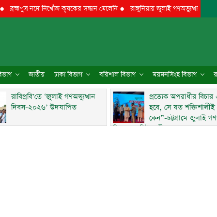
মপুত্র নদে নিখোঁজ কৃষকের সন্ধান মেলেনি
●
রাঙ্গুনিয়ায় জুলাই গণঅভ্যুত্থান দিবস পালিত
 বিভাগ
জাতীয়
ঢাকা বিভাগ
বরিশাল বিভাগ
ময়মনসিংহ বিভাগ
র
রাবিপ্রবি’তে ‘জুলাই গণঅভ্যুত্থান
প্রত্যেক অপরাধীর বিচার
দিবস-২০২৬’ উদযাপিত
হবে, সে যত শক্তিশালীই
কেন”-চট্টগ্রামে জুলাই গণঅ
দিবসে ব্যারিস্টার মীর হেলাল