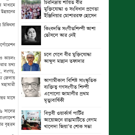
চিরনিদ্রায় শায়িত বীর
 মাধ্যমে
মুক্তিযোদ্ধা ও সংবিধান প্রণেতা
উন্নয়নের
ছুটির রাতে খোলা ভূমি অফিস, ভেতরে
ইঞ্জিনিয়ার মোশাররফ হোসেন
তহশিলদার
র চিকিৎসা
কিংবদন্তি সংগীতশিল্পী আশা
ভোঁসলে আর নেই
্পোরেশন
চলে গেলে বীর মুক্তিযোদ্ধা
 ও কাচলং
আব্দুল মান্নান তফাদার
করার তথ্য
, লংগদু,
্য জেলায়
আগামীকাল বিশিষ্ট সাংস্কৃতিক
 মহামারী
ব্যক্তিত্ব গণসংগীত শিল্পী
এপোলো জামালীর প্রথম
ম্বর মাসে
মৃত্যুবার্ষিকী
৯৭৬ সালের
বিপ্লবী ওয়ার্কার্স পার্টির
বাংলাদেশ
আয়োজনে রাঙামাটিতে বেগম
র বৃহত্তম
খালেদা জিয়া’র শোক সভা