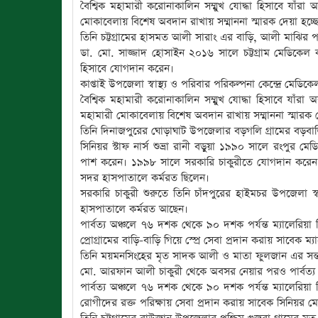
বৈশ্বিক মহামারী করোনাকালিন সম্মুখ যোদ্ধা হিসাবে যাঁ
মোকাবেলায় বিশেষ অবদান রাখায় সম্মাননা স্মারক দেয়া হচ্ছ
তিনি চট্টগ্রামের হাসমত আলী সারাং এর বাড়ি, আলী মাঝির 
ডা. মো. সাজ্জাদ হোসাইন ২০১৬ সালে চট্টগ্রাম মেডিক
হিসাবে যোগদান করেন।
কাপ্তাই উপজেলা স্বাস্থ্য ও পরিবার পরিকল্পনা কেন্দ্রে মেড
বৈশ্বিক মহামারী করোনাকালিন সম্মুখ যোদ্ধা হিসাবে যাঁরা 
মহামারী মোকাবেলায় বিশেষ অবদান রাখায় সম্মাননা স্মারক দ
তিনি দিনাজপুরের ঘোড়াঘাট উপজেলার বড়গলি গ্রামের বড়বাড়ির 
সিনিয়র স্টাফ নার্স শুভ্রা রানী বড়ুয়া ১৯৯০ সালে রংপুর মেড
পাশ করেন। ১৯৯৮ সালে সরকারি চাকুরীতে যোগদান করেন। 
সদর হাসপাতালে কর্মরত ছিলেন।
সরকারি চাকুরী শুরুতে তিনি চাঁদপুরের হাইমচর উপজেলা স্বাস
হাসপাতালে কর্মরত আছেন।
পার্বত্য অঞ্চলে ৭৬ দশক থেকে ৯০ দশক পর্যন্ত ম্যালেরিয়া নি
প্রোগ্রামের বাড়ি-বাড়ি গিয়ে স্প্রে সেবা প্রদান করায় সাবেক 
তিনি ময়মনসিংহের মৃত সাদক আলী ও মাতা ফুলজান এর সন্
মো. আরফান আলী চাকুরী থেকে অবসর নেয়ার পরও পার্বত্য অঞ
পার্বত্য অঞ্চলে ৭৬ দশক থেকে ৯০ দশক পর্যন্ত ম্যালেরিয়া নি
রোগীদের রক্ত পরিক্ষায় সেবা প্রদান করায় সাবেক সিনিয়র মেড