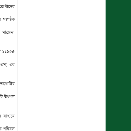
 রোগীদের
তম সংগঠক
ব মাজেদা
 এস-১১৬৫৫
আরএম) এর
নগোষ্ঠীর
কেট উৎপল
 মাধ্যমে
ঠক পরিমল