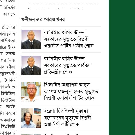
ের জেলা
্রতিষ্ঠা
তিন দিন পর ব্রহ্মপুত্র নদে নিখোঁজ
 কারাতে
সাইফুলের মরদেহ গফরগাঁও থেকে উদ্ধার
গুনীজন এর আরও খবর
প্রতিভার
ব্রহ্মপুত্র নদে নিখোঁজ কৃষকের সন্ধান
ব্যারিস্টার জমির উদ্দিন
েলাধুলার
মেলেনি
সরকারের মৃত্যুতে বিপ্লবী
ংবাদিকতা
ওয়ার্কার্স পার্টির গভীর শোক
রে স্টাফ
রাঙ্গুনিয়ায় জুলাই গণঅভ্যুত্থান দিবস
ীর সদস্য
পালিত
ব্যারিস্টার জমির উদ্দিন
র পর নিজ
সরকারের মৃত্যুতে পার্বত্য
ার ক্রীড়া
পার্বতীপুরে জুলাই গণঅভ্যুত্থান দিবস
প্রতিমন্ত্রীর শোক
লেষণধর্মী
পালন
, দৈনিক
শিক্ষাবিদ অধ্যাপক আবুল
গণকণ্ঠ ও
আত্রাইয়ে যথাযোগ্য মর্যাদায় ‘জুলাই
কাশেম ফজলুল হকের মৃত্যুতে
 ডিজিটাল
গণঅভ্যুত্থান দিবস’ পালিত
বিপ্লবী ওয়ার্কার্স পার্টির শোক
ডিজিটাল
নে। তারই
ঝালকাঠিতে জুলাই গণঅভ্যুত্থান দিবস
বরেণ্য চিত্রশিল্পী মূস্তাফা
ষ্ঠা করেন
পালিত
মনোয়ারের মৃত্যুতে বিপ্লবী
য় অনলাইন
ওয়ার্কার্স পার্টি শোক
 সিএইচটি
রাবিপ্রবি’তে ‘জুলাই গণঅভ্যুত্থান
্রকাশকসহ
দিবস-২০২৬’ উদযাপিত