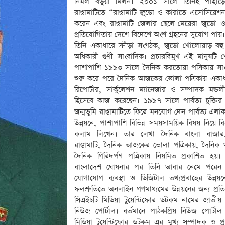
নির্মল বড়ুয়া মিলন। ২০০১ সালে তিনিই পাহাড়
রাঙামাটিতে “রাঙামাটি জুডো ও কারাতে এসোসিয়েশন” প
করেন এবং রাঙামাটি জেলার ছেলে-মেয়েরা জুডো ও
প্রতিযোগিতায় দেশে-বিদেশে অংশ গ্রহনের সুযোগ পায়।
তিনি একাধারে ক্রীড়া সংগঠক, জুডো খোলোয়াড় বহু 
অধিকারী গুণী সাংবাদিক। প্রচারবিমুখ এই মানুষটি খ
পাশাপাশি ১৯৯৩ সালে দৈনিক করতোয়া পত্রিকায় সা
শুরু করে পরে দৈনিক আজকের ভোলা পত্রিকায় একাধা
রিপোর্টার, সার্কুলেশন ম্যানেজার ও সম্পাদক মন্ডল
হিসেবে কাজ করেছেন। ১৯৯৭ সালে পার্বত্য চুক্তি
জন্মভুমি রাঙামাটিতে ফিরে মনযোগ দেন পার্বত্য এলাক
উন্নয়নে, পাশাপাশি বিভিন্ন সময়সাময়িক বিষয় নিয়ে বিশ্
কলাম লিখেন। তার লেখা দৈনিক বাংলা বাজার
রাঙামাটি, দৈনিক আজকের ভোলা পত্রিকায়, দৈনিক 
দৈনিক গিরিদর্পণ পত্রিকায় নিয়মিত প্রকাশিত হয়।
বাংলাদেশ ঘোষনার পর তিনি আবার নেমে পরেন 
যোগাযোগ ব্যবস্থা ও ডিজিটাল তথ্যপ্রবাহের উন্নয়
ফলশ্রুতিতে অনলাইন গণমাধ্যমের উন্নয়নের জন্য প্রতি
সিএইচটি মিডিয়া টুয়েন্টিফোর ডটকম নামের জাতী
নিউজ পোর্টাল। বর্তমানে পাঠকপ্রিয় নিউজ পোর্টাল
মিডিয়া টুয়েন্টিফোর ডটকম এর মুখ্য সম্পাদক ও প