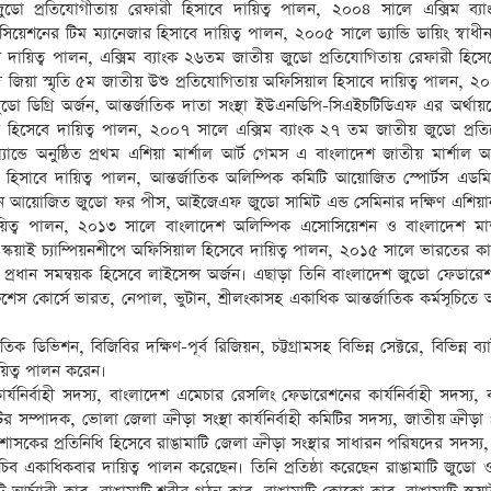
ুডো প্রতিযোগীতায় রেফারী হিসাবে দায়িত্ব পালন, ২০০৪ সালে এক্সিম ব্য
েশনের টিম ম্যানেজার হিসাবে দায়িত্ব পালন, ২০০৫ সালে ড্যান্ডি ডায়িং স্বাধী
দায়িত্ব পালন, এক্সিম ব্যাংক ২৬তম জাতীয় জুডো প্রতিযোগিতায় রেফারী হিসেবে
জিয়া স্মৃতি ৫ম জাতীয় উশু প্রতিযোগিতায় অফিসিয়াল হিসাবে দায়িত্ব পালন, ২
 ডিগ্রি অর্জন, আন্তর্জাতিক দাতা সংস্থা ইউএনডিপি-সিএইচটিডিএফ এর অর্থায়নে 
সচিব হিসেবে দায়িত্ব পালন, ২০০৭ সালে এক্সিম ব্যাংক ২৭ তম জাতীয় জুডো প্রত
ান্ডে অনুষ্ঠিত প্রথম এশিয়া মার্শাল আর্ট গেমস এ বাংলাদেশ জাতীয় মার্শাল আ
সাবে দায়িত্ব পালন, আন্তর্জাতিক অলিম্পিক কমিটি আয়োজিত স্পোর্টস এডমিনিস
েশন আয়োজিত জুডো ফর পীস, আইজেএফ জুডো সামিট এন্ড সেমিনার দক্ষিণ এশিয়ান
ায়িত্ব পালন, ২০১৩ সালে বাংলাদেশ অলিম্পিক এসোসিয়েশন ও বাংলাদেশ মার্
য়াই চ্যাম্পিয়নশীপে অফিসিয়াল হিসেবে দায়িত্ব পালন, ২০১৫ সালে ভারতের ক
 প্রধান সমন্বয়ক হিসেবে লাইসেন্স অর্জন। এছাড়া তিনি বাংলাদেশ জুডো ফেডারে
েশেস কোর্সে ভারত, নেপাল, ভুটান, শ্রীলংকাসহ একাধিক আন্তর্জাতিক কর্মসূচিতে 
 ডিভিশন, বিজিবির দক্ষিণ-পূর্ব রিজিয়ন, চট্টগ্রামসহ বিভিন্ন সেক্টরে, বিভিন্ন ব্য
য়িত্ব পালন করেন।
নির্বাহী সদস্য, বাংলাদেশ এমেচার রেসলিং ফেডারেশনের কার্যনির্বাহী সদস্য, 
র সম্পাদক, ভোলা জেলা ক্রীড়া সংস্থা কার্যনির্বাহী কমিটির সদস্য, জাতীয় ক্রীড়া 
্রশাসকের প্রতিনিধি হিসেবে রাঙামাটি জেলা ক্রীড়া সংস্থার সাধারন পরিষদের সদস্য,
িব একাধিকবার দায়িত্ব পালন করেছেন। তিনি প্রতিষ্ঠা করেছেন রাঙামাটি জুডো 