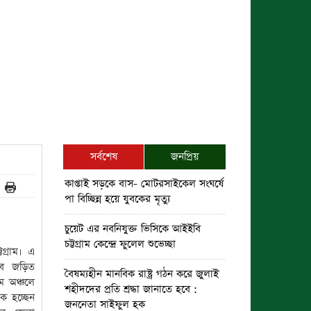
সর্বশেষ
জনপ্রিয়
কাপ্তাই সড়কে বাস- মোটরসাইকেল সংঘর্ষে
পা বিচ্ছিন্ন হয়ে যুবকের মৃত্যু
চুয়েট এর নবনিযুক্ত ভিসিকে আইইবি
চট্টগ্রাম কেন্দ্রে ফুলেল শুভেচ্ছা
্টগ্রাম। এ
াবে জড়িত
বৈষম্যহীন মানবিক রাষ্ট্র গঠন করে জুলাই
াম অঞ্চলে
শহীদদের প্রতি শ্রদ্ধা জানাতে হবে :
য়ক হচ্ছেন
জননেতা সাইফুল হক