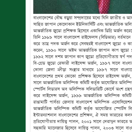
বাংলাদেশের বৌদ্ধ বড়ুয়া সম্প্রদায়ের মধ্যে যিনি জাতীয় ও আ
সাহিত জাপান কোদোকান ইউনিভার্সিটি এবং আন্তর্জাতিক অলি
আন্তর্জাতিক জুডো প্রশিক্ষক হিসেবে একাধিক ডিগ্রি অর্জন করে
তিনি ১৯৮৯ সালে বাংলাদেশ রাইফেলস (বিডিআর) বর্তমানে 
করে তাম্র পদক অর্জন করে সেবছরই বাংলাদেশ জুডো ও কার
করেন, ১৯৯০ সালে অষ্টম আন্তর্জাতিক জাপান কাপ জুডো প
১৯৯২ সালে দশম জাপান কাপ জুডো প্রতিযোগীতায় স্বর্ণ পদ
বি-গ্রেড জুডো রেফারী লাইসেন্স অর্জন, ১৯৯৭ সালে বাংল
ভোলা জেলা ক্রীড়া সংস্থার মাধ্যমে ১৯৯৭ সালে বাংলা
বাংলাদেশের প্রথম কোকো প্রশিক্ষক হিসেবে রাইসেন্স অর
সালে আন্তর্জাতিক অলিম্পিক কমিটি কর্তৃক আযোজিত অলিম্পি
স্পোর্টস লিডারস অব অলিম্পিক সলিডারিটি কোর্সে অংশ গ্
করে লাইসেন্স অর্জন, ১৯৯৯ আন্তর্জাতিক অলিম্পিক কম
রাঙামাটি পার্বত্য জেলায় বাংলাদেশ অলিম্পিক এসোসিয়েশন
আন্তর্জাতিক অলিম্পিক কমিটি কর্তৃক আযোজিত স্পোর্টস
ইন্টারন্যাশনাল বাংলাদেশের প্রশিক্ষন, ঐ সময় ভারতের কলকাত
প্রতিযোগীতায় দায়িত্ব পালন, ২০০১ সালে দেরাদুন ভারতে অ
সহকারি ম্যানেজার হিসেবে দায়িত্ব পালন, ২০০৩ সালে বাং