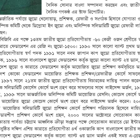
দৈনিক সোনার বাংলা সম্পাদনা করছেন এবং জাতীয়
দৈনিক গণকণ্ঠ এর স্টাফ রিপোর্টার।
ন্তর্জাতিক পর্যায়ে জুডো খেলোয়াড়, প্রশিক্ষক, রেফারী ও সংগঠক হিসাবে যোগ্যতা 
ম্পিক কমিটি থেকে ডিপ্লোমা ইন জুডো এবং অলিম্পিক সলিডারিটি জুডো রেফারী লা
ছেন।
বিজিবি এর পক্ষে ১৩তম জাতীয় জুডো প্রতিযোগীতায় -৬০ কেজী ওজন শ্রেণীতে অ
াতে ফেডারেশন এর রেজি নং জুডো-১৫০০। ১৯৯০ সালে কালো ব্যাল্ট প্রথম ড্য
্রতিযোগীতায় স্বর্ণ পদক ১৯৯১ সালে নবম জাপান কাপ জুডো প্রতিযোগীতায় স্ব
ক, ১৯৯৬ সালে বাংলাদেশ জুডো ফেডারেশন কর্তৃক জুডো কালো ব্যাল্ট ২য় ড্যান
াদেশ জুডো ও কারাতে ফেডারেশন কর্তৃক আয়োজিত জুডো প্রশিক্ষণ কর্মসূচিতে অং
দেশ কোকো ফেডারেশন আয়োজিত প্রশিক্ষক প্রশিক্ষন/রেফারীজ কোর্সে সাফল্
্জন, ১৯৯৭ সালে ২১তম জাতীয় জুডো প্রতিযোগীতায় বিচারকের দায়িত্ব পালন কর
ক সলিডারিটি কোর্সেস কোর্সে অংশ গ্রহণ করে সাফল্যের সাথে লাইসেন্স অর্জন, ১
রহণ, ১৯৯৯ সালে আন্তর্জাতিক অলিম্পিক কমিটি আয়োজিত রেসলিং কোচেস কোর্সে অ
িটি আয়োজিত জুডো কোচেস কোর্সে অংশ গ্রহণ করে লাইসেন্স অর্জন করেন। ২
 আয়োজিত সলিডারিটি জুডো প্রশিক্ষন কোর্সে প্রশিক্ষণ পরিচালক হিসেবে দায়িত
 লিডারশীপ প্রশিক্ষণ কোর্সে অংশ গ্রহন, ২০০০ সালের অক্টোবরে সোতোকান ক
ায় পার্বত্য চট্টগ্রাম আঞ্চলিক ক্রীড়া সংস্থার পক্ষে সোতোকান কারাতে ডো ইন্টা
নুষ্ঠিত দক্ষিণ এশিয় কারাতে প্রতিযোগীতা ৪র্থ ওকাজাকি কাপ বাংলাদেশ জাতীয় 
লাদেশ জুডো ফেডারেশন কর্তৃক কালো ব্যাল্ট ৩য় ড্যান অর্জন একই সময় এ-গ্রে