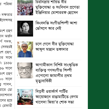
চিরনিদ্রায় শায়িত বীর
 পত্রিকা
মুক্তিযোদ্ধা ও সংবিধান প্রণেতা
ইঞ্জিনিয়ার মোশাররফ হোসেন
ও দক্ষতার
ইসেন্সসহ
কিংবদন্তি সংগীতশিল্পী আশা
ভোঁসলে আর নেই
ংশ গ্রহণ
ান অর্জন
র্ণ পদক,
চলে গেলে বীর মুক্তিযোদ্ধা
, সেবছরই
আব্দুল মান্নান তফাদার
শ গ্রহণ,
যের সাথে
েন। ১৯৯৮
আগামীকাল বিশিষ্ট সাংস্কৃতিক
৯৯৮ সালে
ব্যক্তিত্ব গণসংগীত শিল্পী
ংশ গ্রহণ
এপোলো জামালীর প্রথম
০০০ সালে
মৃত্যুবার্ষিকী
্ব পালন,
ারাতে ডো
বিপ্লবী ওয়ার্কার্স পার্টির
রন্যাশনাল
আয়োজনে রাঙামাটিতে বেগম
দলের হয়ে
খালেদা জিয়া’র শোক সভা
ড রেফারী