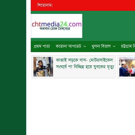
শিরোনাম:
●
কাপ্
প্রথম পাতা
করোনা আপডেট
খুলনা বিভাগ
চট্টগ্রাম
কাপ্তাই সড়কে বাস- মোটরসাইকেল
সংঘর্ষে পা বিচ্ছিন্ন হয়ে যুবকের মৃত্যু