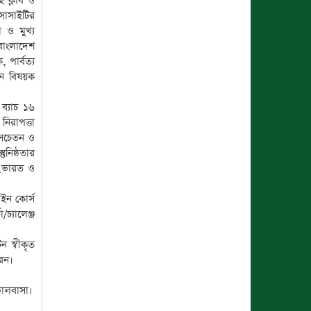
ই ক্লাব ও
 সোসাইটির
 ও মুখ্য
বাংলাদেশ
 পার্বত্য
াইন বিষয়ক
ব্যাচ ১৬
িরাপত্তা
ে সচেতন ও
ুনিষ্ঠতার
েশ,ভারত ও
ইন কোর্স
চ্যালেঞ্জ
 স্বীকৃত
রেন।
ভালবাসা।