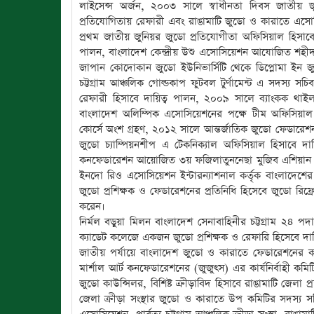
লাইসেন্স অর্জন, ২০০৩ সালে স্বাধীনতা দিবস জাতীয় জ
প্রতিযোগিতায় রেফারী এবং রাঙামাটি জুডো ও কারাতে এসোসিয়
প্রথম জাতীয় জুনিয়র জুডো প্রতিযোগীতা অফিসিয়াল হিসাবে 
পালন, বাংলাদেশ কেন্দ্রীয় উশু এসোসিয়েশন আযোজিত শহীদ 
জাপান কোদোকান জুডো ইউনিভার্সিটি থেকে ডিপ্লোমা ইন জুডো
চট্টগ্রাম আঞ্চলিক গোল্ডকাপ ফুটবল টুর্ণামেন্ট এ সদস্য 
রেফারী হিসাবে দায়িত্ব পালন, ২০০৯ সালে ব্যাংকক থাইল্য
বাংলাদেশ অলিম্পিক এসোসিয়েশনের পক্ষে টীম অফিসিয়াল হি
কোর্সে অংশ গ্রহণ, ২০১২ সালে আন্তর্জাতিক জুডো ফেডার
জুডো চ্যাম্পিয়নশীপ এ টেকনিক্যাল অফিসিয়াল হিসাবে দ
কনফেডারেশন আয়োজিত ৩য় ফজিলাতুননেছা মুজিব এশিয়ান স্ক
ইনদো রিও এসোসিয়েশন ইন্টারন্যাশনাল কর্তৃক বাংলাদেশের
জুডো প্রশিক্ষক ও ফেডারেশনের প্রতিনিধি হিসেবে জুডো রিফ্র
করেন।
নির্মল বড়ুয়া মিলন বাংলাদেশ সেনাবাহিনীর চট্টগ্রাম ২৪ পদাতিক
ক্যাডেট কলেজে একজন জুডো প্রশিক্ষক ও রেফারি হিসেবে দা
জাতীয় পর্যায়ে বাংলাদেশ জুডো ও কারাতে ফেডারেশনের কার্য
মার্শাল আর্ট কনফেডারেশনের (জুজুৎস) এর কার্যনির্বাহী কমিটি
জুডো কাউন্সিলর, বিশিষ্ট ক্রীড়াবিদ হিসাবে রাঙামাটি জেলা প
জেলা ক্রীড়া সংস্থার জুডো ও কারাতে উপ কমিটির সদস্য সচ