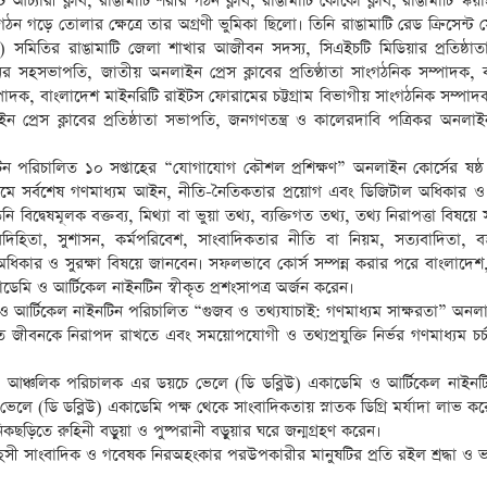
টি আর্চ্যারী ক্লাব, রাঙামাটি শরীর গঠন ক্লাব, রাঙামাটি কোকো ক্লাব, রাঙামাটি স্কয়া
ংগঠন গড়ে তোলার ক্ষেত্রে তার অগ্রণী ভুমিকা ছিলো। তিনি রাঙামাটি রেড ক্রিসেন্ট
সমিতির রাঙামাটি জেলা শাখার আজীবন সদস্য, সিএইচটি মিডিয়ার প্রতিষ্ঠাতা
সহসভাপতি, জাতীয় অনলাইন প্রেস ক্লাবের প্রতিণ্ঠাতা সাংগঠনিক সম্পাদক, 
পাদক, বাংলাদেশ মাইনরিটি রাইটস ফোরামের চট্টগ্রাম বিভাগীয় সাংগঠনিক সম্পাদক,
াইন প্রেস ক্লাবের প্রতিষ্ঠাতা সভাপতি, জনগণতন্ত্র ও কালেরদাবি পত্রিকর অনল
িন পরিচালিত ১০ সপ্তাহের “যোগাযোগ কৌশল প্রশিক্ষণ” অনলাইন কোর্সের ষষ্ঠ 
মে সর্বশেষ গণমাধ্যম আইন, নীতি-নৈতিকতার প্রয়োগ এবং ডিজিটাল অধিকার ও ন
ি বিদ্বেষমূলক বক্তব্য, মিথ্যা বা ভুয়া তথ্য, ব্যক্তিগত তথ্য, তথ্য নিরাপত্তা বিষয়
াবদিহিতা, সুশাসন, কর্মপরিবেশ, সাংবাদিকতার নীতি বা নিয়ম, সত্যবাদিতা, বস্ত
টাল অধিকার ও সুরক্ষা বিষয়ে জানবেন। সফলভাবে কোর্স সম্পন্ন করার পরে বাংলাদ
াডেমি ও আর্টিকেল নাইনটিন স্বীকৃত প্রশংসাপত্র অর্জন করেন।
 ও আর্টিকেল নাইনটিন পরিচালিত “গুজব ও তথ্যযাচাই: গণমাধ্যম সাক্ষরতা” অনলা
জীবনকে নিরাপদ রাখতে এবং সময়োপযোগী ও তথ্যপ্রযুক্তি নির্ভর গণমাধ্যম চর্চা/
া আঞ্চলিক পরিচালক এর ডয়চে ভেলে (ডি ডব্লিউ) একাডেমি ও আর্টিকেল নাইনটিন
 ভেলে (ডি ডব্লিউ) একাডেমি পক্ষ থেকে সাংবাদিকতায় স্নাতক ডিগ্রি মর্যাদা লাভ ক
কছড়িতে রুহিনী বড়ুয়া ও পুষ্পরানী বড়ুয়ার ঘরে জন্মগ্রহণ করেন।
াহসী সাংবাদিক ও গবেষক নিরঅহংকার পরউপকারীর মানুষটির প্রতি রইল শ্রদ্ধা ও 