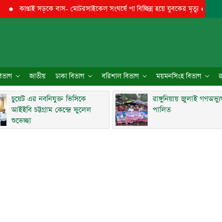
তাই সড়কে বাস- মোটরসাইকেল সংঘর্ষে পা বিচ্ছিন্ন হয়ে যুবকের মৃত্যু
●
চুয়েট এর নবনিয
 বিভাগ
জাতীয়
ঢাকা বিভাগ
বরিশাল বিভাগ
ময়মনসিংহ বিভাগ
র
চুয়েট এর নবনিযুক্ত ভিসিকে
রাঙ্গুনিয়ায় জুলাই গণঅভ্য
আইইবি চট্টগ্রাম কেন্দ্রে ফুলেল
পালিত
শুভেচ্ছা