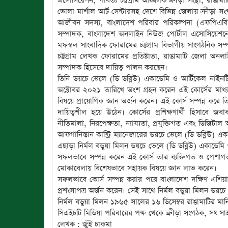
এসোসিয়েশন, পার্বত্য চট্টগ্রাম আঞ্চলিক ক্রীড়া সংস্থা, রাঙামা
ভোলা মার্শাল আর্ট সেন্টারসহ দেশে বিভিন্ন জেলায় ক্রীড়া স
আজীবন সদস্য, বাংলাদেশ পরিবার পরিকল্পনা (এফপিএবি) 
সম্পাদক, বাংলাদেশ অনলাইন নিউজ পোর্টাল এসোসিয়েশনের 
মফস্বল সাংবাদিক ফোরামের চট্টগ্রাম বিভাগীয় সাংগঠনিক সম্
চট্টগ্রাম লেখক ফোরামের প্রতিষ্টাতা, রাঙামাটি জেলা অনল
সম্পাদক হিসেবে দায়িত্ব পালন করছেন।
তিনি ডয়চে ভেলে (ডি ডব্লিউ) একাডেমি ও আর্টিকেল নাইনট
অক্টোবর ২০২১ তারিখে অংশ গ্রহন করেন এই কোর্সের মাধ্য
বিষয়ে প্রায়োগিক জ্ঞান অর্জন করেন। এই কোর্স সম্পন্ন করে তিন
দায়িত্বশীল হয়ে উঠেন। কোর্সের প্রশিক্ষণার্থী হিসাবে জব
নীতিমালা, নিরপেক্ষতা, ন্যায্যতা, প্রযুক্তিগত এবং ডিজি
আফগানিস্তান কান্ট্রি ম্যানেজারের ডয়চে ভেলে (ডি ডব্লিউ) এক
এছাড়া নির্মল বড়ুয়া মিলন ডয়চে ভেলে (ডি ডব্লিউ) একাডেমি
সফলভাবে সম্পন্ন করেন এই কোর্স তার ব্যক্তিগত ও পেশাগত 
মোকাবেলায় বিশেষভাবে সহায়ক বিষয়ে জ্ঞান লাভ করেন।
সফলভাবে কোর্স সম্পন্ন করার পরে বাংলাদেশ দক্ষিণ এশিয়
প্রশংসাপত্র অর্জন করেন। সেই সাথে নির্মল বড়ুয়া মিলন ডয়চে
নির্মল বড়ুয়া মিলন ১৯৬৫ সালের ১৬ ডিসেম্বর রাঙামাটির মানি
সিএইচটি মিডিয়া পরিবারের পক্ষ থেকে ক্রীড়া সংগঠক, সৎ স
লেখক : জুঁই চাকমা