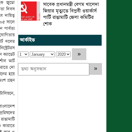
াংক জুডো
সাবেক প্রধানমন্ত্রী বেগম খালেদা
নতা দিবস
জিয়ার মৃত্যুতে বিপ্লবী ওয়ার্কার্স
 দায়িত্ব
পার্টি রাঙামাটি জেলা কমিটির
০০৫ সালে
শোক
পার্বত্য
িযোগিতায়
আর্কাইভ
র্ট দলের
্ট্রেটরস
 ক্যাডেট
শাল আর্ট
ারাতে দো
শনের হয়ে
অংশ গ্রহন
াটালিয়নে,
বাংলাদেশ
প্ররিষদের
 রাঙামাটি
ও কারাতে