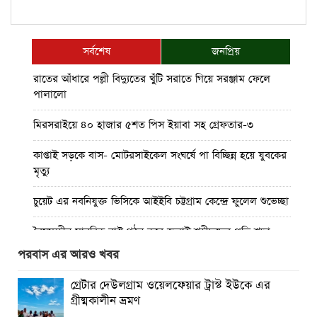
সর্বশেষ
জনপ্রিয়
রাতের আঁধারে পল্লী বিদ্যুতের খুঁটি সরাতে গিয়ে সরঞ্জাম ফেলে
পালালো
মিরসরাইয়ে ৪০ হাজার ৫শত পিস ইয়াবা সহ গ্রেফতার-৩
কাপ্তাই সড়কে বাস- মোটরসাইকেল সংঘর্ষে পা বিচ্ছিন্ন হয়ে যুবকের
মৃত্যু
চুয়েট এর নবনিযুক্ত ভিসিকে আইইবি চট্টগ্রাম কেন্দ্রে ফুলেল শুভেচ্ছা
বৈষম্যহীন মানবিক রাষ্ট্র গঠন করে জুলাই শহীদদের প্রতি শ্রদ্ধা
জানাতে হবে : জননেতা সাইফুল হক
পরবাস এর আরও খবর
তিন দিন পর ব্রহ্মপুত্র নদে নিখোঁজ সাইফুলের মরদেহ গফরগাঁও
গ্রেটার দেউলগ্রাম ওয়েলফেয়ার ট্রাস্ট ইউকে এর
থেকে উদ্ধার
গ্রীষ্মকালীন ভ্রমণ