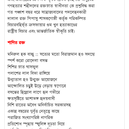
গণহত্যার শহীদদের রক্তস্নাত স্বাধীনতা কে প্রশ্নবিদ্ধ করা
গত পঞ্চাশ বছর ধরে সাম্রাজ্যবাদের পদলেহনকারী
দালাল রক্ত পিপাসু শাসকগোষ্ঠী কর্তৃক পরিকল্পিত
বিচারবহির্ভূত ক্রসফায়ার গুম খুন হত্যাকাণ্ডের
রাষ্ট্রীয় বিচার এবং আন্তর্জাতিক স্বীকৃতি চাই।
শাণিত রক্ত
মনিরুল হক বাচ্চু :: সত্যের মতো বিরাজমান হও সদম্ভে
স্পর্শ করো রোদেলা বসন্ত
শিশির স্নাত ঘাসফুল
পলাশের লাল বিভা রাঙ্গিয়ে
উন্মাতাল হও উন্মুক্ত আয়োজনে
আন্দোলিত চড়ুই উড়ে বেড়ায় স্বগোত্রে
বসন্তের হিল্লোল লাগে হৃদ গভীরে
ক্ষতসৃষ্টিতে আশাভঙ্গ হৃদয়বাসী
নিশি রাতের অবৈধ অনির্বাচিত সরকারসহ
একান্ন বছরের দুর্বৃত্ত নেতৃত্বে কাছে
পরাজিত সংখ্যাগরিষ্ঠ নাগরিক
প্রতিশোধ স্পৃহায় স্ফুলিঙ্গ দৃঢ়তা নিয়ে