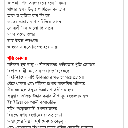
কম্পমান শব্দ তরঙ্গ বেজে চলে নিরন্তর
মাথার ওপর উড়ন্ত পাখিদের কলতান
তারপর হারিয়ে যায় দিগন্তে
তাদের ডানার ঘ্রাণ চারিদিকে ভাসে
সোনালী চিল আজো কি ভাসে
ভাঙ্গা পথের ওপর
আর উড়ন্ত শব্দগুলো
ভাঙ্গতে ভাঙ্গতে নি:শব্দ হয়ে যায়।
খুঁজি তোমায়
মনিরুল হক বাচ্চু :: নীলাকাশের গভীরতায় খুঁজি তোমায়
বিভ্রান্ত ও হীনমন্যতার জ্বরাগ্রস্থ বিবেককে
বিসুভিয়াসের অগ্নি উদ্গিরণের মত জাগিয়ে তোলো
বেঁচে থাকার এবং বাঁচিয়ে রাখার অবদমিত শক্তিতে
ঐক্যবদ্ধ হও উন্মুক্ত উচ্চারণে উদ্দীপক হও
স্বত্ত্বহারা অস্তিত্ব উদ্ধার করার দীপ্ত দৃঢ় সংকল্পাপ্ত হও।
ইষ্ট ইন্ডিয়া কোম্পানী রুপান্তরিত
বৃটিশ সাম্রাজ্যবাদী দখলদারদের
বিরুদ্ধে সশস্ত্র সংগ্রামের নেতৃত্ব দেয়া
অগ্নিযুগের বিপ্লবী সুর্য সেনসহ নেতৃবৃন্দ
এবং একাত্তরের ত্রিশ লক্ষ কৃষক শ্রমিক মেহনতি মানুষের