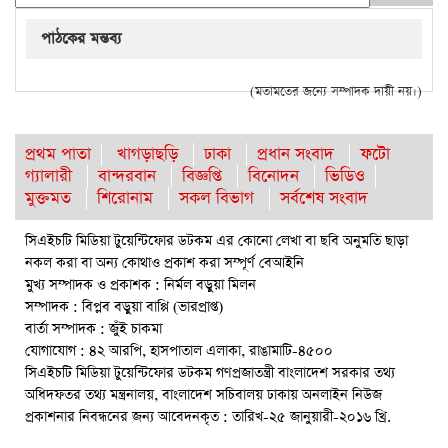
পাঠকের মন্তব্য
(মতামতের জন্যে সম্পাদক দায়ী নয়।)
প্রথম পাতা
খাগড়াছড়ি
ঢাকা
প্রধান সংবাদ
ফটো
গ্যালারী
বান্দরবান
বিজ্ঞপ্তি
বিনোদন
ভিডিও
মুক্তমত
শিরোনাম
সকল বিভাগ
সর্বশেষ সংবাদ
সিএইচটি মিডিয়া টুয়েন্টিফোর ডটকম এর কোনো লেখা বা ছবি অনুমতি ছাড়া
নকল করা বা অন্য কোথাও প্রকাশ করা সম্পূর্ণ বেআইনি
মুখ্য সম্পাদক ও প্রকাশক : নির্মল বড়ুয়া মিলন
সম্পাদক : বিপ্লব বড়ুয়া বাপ্পি (ভারপ্রাপ্ত)
বার্তা সম্পাদক : জুঁই চাকমা
যোগাযোগ : ৪২ আরপি, হাসপাতাল এলাকা, রাঙামাটি-৪৫০০
সিএইচটি মিডিয়া টুয়েন্টিফোর ডটকম গণপ্রজাতন্ত্রী বাংলাদেশ সরকার তথ্য
অধিদফতর তথ্য মন্ত্রনালয়, বাংলাদেশ সচিবালয় ঢাকায় অনলাইন নিউজ
প্রকাশনার নিবন্ধনের জন্য আবেদনকৃত : তারিখ-২৫ জানুয়ারী-২০১৬ খ্রি.