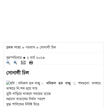
প্রথম পাতা
» পরবাস » সোনালী চিল
বৃহস্পতিবার ● ২ মার্চ ২০২৩
সোনালী চিল
মনিরুল হক বাচ্চু ::
শব্দগুলো ভাঙ্গতে
ভাঙ্গতে নি:শব্দ হয়ে যায়
তুমি দাঁড়িয়ে থাকলে সময়ের প্রান্তে
বহমান বাতাসের নির্মল পরশে
মুগ্ধ শালিকের নিবিষ্ট চিত্তে