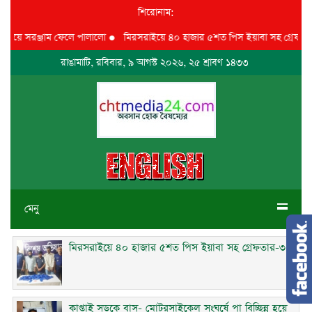
শিরোনাম:
গিয়ে সরঞ্জাম ফেলে পালালো
●
মিরসরাইয়ে ৪০ হাজার ৫শত পিস ইয়াবা সহ গ্রেফতার-৩
রাঙামাটি, রবিবার, ৯ আগস্ট ২০২৬, ২৫ শ্রাবণ ১৪৩৩
মেনু
মিরসরাইয়ে ৪০ হাজার ৫শত পিস ইয়াবা সহ গ্রেফতার-৩
কাপ্তাই সড়কে বাস- মোটরসাইকেল সংঘর্ষে পা বিচ্ছিন্ন হয়ে