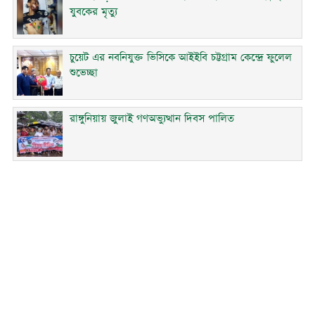
যুবকের মৃত্যু
চুয়েট এর নবনিযুক্ত ভিসিকে আইইবি চট্টগ্রাম কেন্দ্রে ফুলেল
শুভেচ্ছা
রাঙ্গুনিয়ায় জুলাই গণঅভ্যুত্থান দিবস পালিত