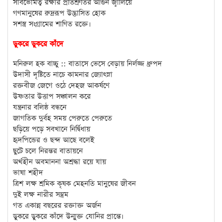
সার্বভৌমত্ব রক্ষার প্রতিশ্রুতির আগুন জ্বালিয়ে
গণমানুষের রুদ্ররূপ উদ্ভাসিত হোক
সশস্ত্র সংগ্রামের শাণিত রক্তে।
ডুকরে ডুকরে কাঁদে
মনিরুল হক বাচ্চু :: বাতাসে ভেসে বেড়ায় নির্লজ্জ ধ্রুপদ
উদাসী দৃষ্টিতে নাচে কামনার জ্যোৎস্না
রক্তবীজ জেগে ওঠে দেহজ আকর্ষণে
উষ্ণতার উত্তাপ সঞ্চালন করে
যন্ত্রনার বলিষ্ঠ বন্ধনে
জাগতিক দুর্বহ সময় পেরুতে পেরুতে
ছড়িয়ে পড়ে সবখানে নির্দ্বিধায়
হৃদপিন্ডের ও ছন্দ আছে বলেই
ছুটে চলে নিরন্তর বাতায়নে
অর্থহীন অবমাননা অশ্রদ্ধা রয়ে যায়
ভাষা শহীদ
ত্রিশ লক্ষ শ্রমিক কৃষক মেহনতি মানুষের জীবন
দুই লক্ষ নারীর সম্ভ্রম
গত একান্ন বছরের রক্তাক্ত অর্জন
ডুকরে ডুকরে কাঁদে উন্মুক্ত যোনির প্রান্তে।