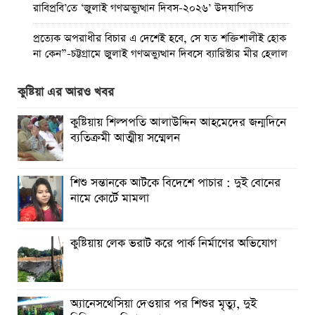
রাবিপ্রবি’তে ‘জুলাই গণঅভ্যুত্থান দিবস-২০২৬’ উদযাপিত
প্রত্যেক অপরাধীর বিচার এ দেশেই হবে, সে যত শক্তিশালীই হোক
না কেন”-চট্টগ্রামে জুলাই গণঅভ্যুত্থান দিবসে ব্যারিস্টার মীর হেলাল
গণঅভ্যুত্থানের অর্জন আজ রাজনৈতিক মাফিয়া ও দুর্বৃত্তায়নের
কুষ্টিয়া এর আরও খবর
খপ্পরে : আবু হাসান টিপু
কুষ্টিয়ায় শিল্পপতি আলাউদ্দিন আহমেদের জন্মদিনে
রাঙামাটিতে “ফিরে দেখা রক্তঝরা জুলাই-আগস্ট প্রত্যাশা আর প্রাপ্তি
ব্যতিক্রমী আত্মীয় সম্মেলন
শীর্ষক “কথকতা” অনুষ্ঠান অনুষ্ঠিত
ছুটির রাতে খোলা ভূমি অফিস, ভেতরে তহশিলদার
শিশু সন্তানকে আটকে বিদেশে পাচার : দুই বোনের
নামে কোর্টে মামলা
সমঝোতা স্মারক স্বাক্ষর করেছে বিটিএমএ এবং বিজিএমইএ
ঈশ্বরগঞ্জে প্রাথমিক বিদ্যালয়ে দুর্ধর্ষ চুরি
কুষ্টিয়ায় লেক ভরাট করে পার্ক নির্মাণের অভিযোগ
অ্যানেসথেসিয়া দেওয়ার পর শিশুর মৃত্যু, দুই