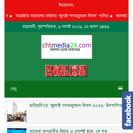
শিরোনাম:
লন
●
আত্রাইয়ে যথাযোগ্য মর্যাদায় ‘জুলাই গণঅভ্যুত্থান দিবস’ পালিত
●
ঝালকাঠিতে জুল
রাঙামাটি, বৃহস্পতিবার, ৬ আগস্ট ২০২৬, ২২ শ্রাবণ ১৪৩৩
মেনু
রাবিপ্রবি’তে ‘জুলাই গণঅভ্যুত্থান দিবস-২০২৬’ উদযাপিত
প্রত্যেক অপরাধীর বিচার এ দেশেই হবে, সে যত