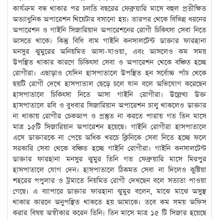
কার্যক্রম বন্ধ থাকার পর চলতি বছরের ফেব্রুয়ারি মাসে বহুল প্রতীক্ষিত
অত্যাধুনিক অপারেশন থিয়েটার বসানো হয়। তারপর থেকে বিভিন্ন ধরনের
অপারেশন ও গাইনি সিজারিয়ান অপারেশনের রোগী চিকিৎসা সেবা নিতে
আসতে থাকে। কিন্তু বিধি বাম গাইনি কনসালটেন্ট ডাক্তার ফারহানা
মনসুর ঝুমুরের অনিয়মিত আসা-যাওয়া, এবং আসলেও কম সময়
উপস্থিত থাকার কারণে চিকিৎসা সেবা ও অপারেশন থেকে বঞ্চিত হচ্ছে
রোগীরা। এছাড়াও যেদিন হাসপাতালে উপস্থিত হন সর্বোচ্চ পাঁচ থেকে
ছয়টি রোগী দেখে হাসপাতাল ছেড়ে চলে যান বলে অভিযোগ করেছেন
হাসপাতালে চিকিৎসা নিতে আসা গাইনি রোগীরা। উল্লেখ্য উক্ত
হাসপাতালে রবি ও বুধবার সিজারিয়ান অপারেশন চালু থাকলেও ডাক্তার
না থাকায় রোগীর চেকআপ ও প্রস্তুত না করতে পারায় গত তিন মাসে
মাত্র ১৫টি সিজারিয়ান অপারেশন হয়েছে। গাইনি রোগীরা হাসপাতালে
এসে ডাক্তারকে না পেয়ে অধিক খরচে ক্লিনিকে সেবা নিতে হচ্ছে ফলে
সরকারি সেবা থেকে বঞ্চিত হচ্ছে গাইনি রোগীরা। গাইনি কনসালটেন্ট
ডাক্তার ফারহানা মনসুর ঝুমুর তিনি গত ফেব্রুয়ারি মাসে মিরপুর
হাসপাতালে যোগ দেন। হাসপাতালে ঠিকমত সেবা না দিলেও কুষ্টিয়া
শহরের পপুলার ও ট্রমাতে নিয়মিত রোগী দেখছেন বলে সত্যতা পাওয়া
গেছে। এ ব্যাপারে ডাক্তার ফারহানা ঝুমুর বলেন, মাঝে মাঝে অসুস্থ
থাকার কারনে অনুপস্থিত থাকতে হয় আমাকে। তবে কম সময় অফিস
করার বিষয় অস্বীকার করেন তিনি। তিন মাসে মাত্র ১৫ টি সিজার হয়েছে