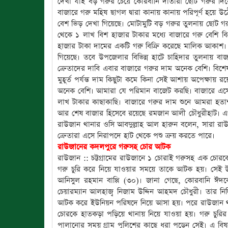
দেখা যাই বড় গরুর চেয়ে কোরবানি দাতারা ছোট গরুর দিকে ঝ
বাজারে গরু মহিষ ছাগল দ্বারা কানায় কানায় পরিপূর্ণ হয়ে 
বেশ ভিড় দেখা গিয়েছে। মোটামুটি বড় গরুর তুলনায় ছোট গরু
থেকে ১ লাখ বিশ হাজার টাকার মধ্যে বাজারে গরু বেশি বি
হাজার টাকা দামের একটি গরু বিক্রি করেছে মালিক আকাশ।
গিয়েছে। তবে উপজেলার বিভিন্ন হাটে চাহিদার তুলনায় বাজার
ক্রেতাদের দাবি এবার বাজারে গরুর দাম অনেক বেশি। বিশে
মুহূর্ত পর্যন্ত দাম কিছুটা কমে কিনা সেই আশায় অপেক্ষায়
অনেক বেশি। আমারা যে পরিমান বাজেট করছি। বাজারে এসে
লাখ টাকার কাছাকাছি। বাজারে গরুর দাম শুনে আমরা হতাশ হ
আর শেষ বাজার হিসেবে রয়েছে রমজান আলী চৌধুরীহাট। এ
রাউজান থানার ওসি আবদুল্লাহ আল হারুন বলেন, সারা রাউ
ক্রেতারা এসে নিরাপদে হাট থেকে পশু ক্রয় করতে পারে।
রাউজানের কদলপুরে গরুসহ চোর আটক
রাউজান :: চট্টগ্রামের রাউজানে ১ চোরাই গরুসহ এক চোর
গরু চুরি করে নিয়ে যাওয়ার সময়ে তাকে আটক হয়। সেই উপ
আনিসুল রহমান বাপ্পি (৩০)। জানা গেছে, কোরবানি ঈদ
চেয়ারম্যান আলহাজ্ব নিজাম উদ্দিন আহমদ চৌধুরী। তার নি
আটক করে ইউনিয়ন পরিষদে নিয়ে আসা হয়। পরে রাউজান থা
চোরকে হাতকড়া পড়িয়ে থানায় নিয়ে যাওয়া হয়। গরু চুরির ক
পালানোর সময় গ্রাম পুলিশের কাছে ধরা পড়েন সেই। এ বি