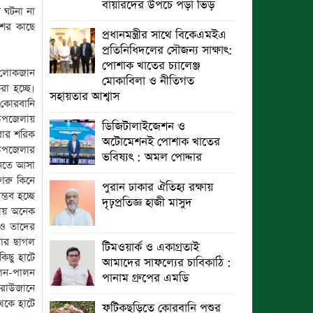
বায়ারদের উপচে পড়া ভিড়
 ঘটনা না
শের কাছে
প্রধানমন্ত্রীর সাথে বিকেএমইএ
প্রতিনিধিদলের সৌজন্য সাক্ষাৎ:
পোশাক খাতের চ্যালেঞ্জ
া লোকজান
মোকাবিলা ও নীতিগত
া হচ্ছে।
সহায়তার আশ্বাস
 কোরবানি
 উপজেলায়
ডিজিটালাইজেশন ও
বার শরিক
অটোমেশনই পোশাক খাতের
 উপজেলার
ভবিষ্যৎ : অমল পোদ্দার
িনতে আসা
গরু কিনে
পুরান ঢাকার ঐতিহ্য রক্ষায়
্ভব হচ্ছে
দৃঢ়প্রতিজ্ঞ হাজী মাসুদ
নায় অনেক
 ও তাদের
বার ছাগল
টিমওয়ার্ক ও একাগ্রতাই
িছু হাটে
আমাদের সাফল্যের চাবিকাঠি :
ালন-পালন
পানাম গ্রুপের এমডি
 রাউজানে
থেকে হাটে
ফটিকছড়িতে কোরবানি পশুর