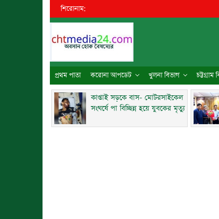
শিরোনাম:
●
প্রথম পাতা
করোনা আপডেট
খুলনা বিভাগ
চট্টগ্রাম
কাপ্তাই সড়কে বাস- মোটরসাইকেল
সংঘর্ষে পা বিচ্ছিন্ন হয়ে যুবকের মৃত্যু