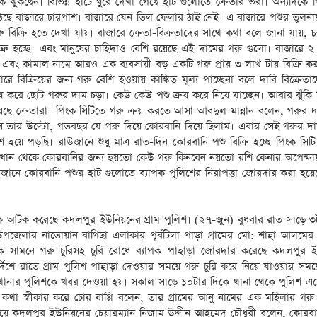
ুঁকছেন। বিভিন্ন হাটে ঘুরে দেখা গেছে হাট গুলোতে ক্রেতার ভরা। অন্যদিকে প
উঠেছে বাজারে চারপাশ। বাজারে যেন তিল ফেলার ঠাই নেই। এ বাজারে পশুর তুলনায়
 বিক্রি হতে দেখা যায়। বাজারে ক্রেতা-বিক্রতাদের সাথে কথা বলে জানা যায়, 
ক্র হচ্ছে। এবং মানুষের চাহিদাও বেশি রয়েছে এই দামের গরু গুলো। বাজারে 
 এবং কামাল নামে আরও এক ব্যবসায়ী বড় একটি গরু প্রায় ৩ লাখ টায় বিক্রি ক
ে বিক্রিয়ের জন্য গরু বেশি হওয়ায় কাঙ্কিত মূল্য পাচ্ছেনা বলে দাবি বিক্রেত
ষ করে ছোট গরুর দাম চড়া। কেউ কেউ পশু ক্রয় করে নিয়ে যাচ্ছেন। আবার ঝুঁকি 
 রয়েছে ক্রেতারা। পিংক সিটিতে গরু ক্রয় করতে আসা আবদুল মান্নান বলেন, গরুর 
 তার উল্টো, গতবছর যে গরু দিয়ে কোরবানি দিয়ে ছিলাম। এবার সেই গরুর দাম
য়ে পড়ছি। রাউজানে শুধু মাত্র রাত-দিন কোরবানি পশু বিক্রি হচ্ছে পিংক সিটি
খান থেকে কোরবানির জন্য হয়তো কেউ গরু কিনবেন নয়তো রশি কেনার অপেক্ষা
জানে কোরবানি পশুর হাট গুলোতে ব্যাপক পুলিশের নিরাপত্তা জোরদার করা হয়ে
কে আটক করেছে কদলপুর ইউনিয়নের গ্রাম পুলিশ। (২৭-জুন) বুধবার রাত সাড়ে ৩
জেলার নাতোয়ান বাগিছা এলাকার পূর্বটিলা পাড়া গ্রামের মো: শাহা আলমের প
কে সামনে গরু চুরিসহ চুরি রোধে ব্যাপক পাহাড়া জোরদার করেছে কদলপুর 
র্দিশে রাতে গ্রাম পুলিশ পাহাড়া দেওয়ার সময়ে গরু চুরি করে নিয়ে যাওয়ার সম
নার পুলিশকে খবর দেওয়া হয়। সকাল সাড়ে ১০টার দিকে থানা থেকে পুলিশ এ
থা স্বীকার করে চোর বাপ্পি বলেন, তার গ্রামের আনু নামের এক মহিলার গরু 
ষয়ে কদলপুর ইউনিয়নের চেয়ারম্যান নিজাম উদ্দীন আহমেদ চৌধুরী বলেন, কোরব