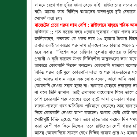
সামনে রেখে গরু চুরির ঘটনা বেড়ে যাই। রাউজানের সংসদ সদ
ঘটে। আমরা তার নির্দিশে আমাদের কদলপুরে চুরি ঠেকাতে
সোপর্দ করা হয়।
বাজেটের চেয়ে গরুর দাম বেশি : রাউজানে বাড়ছে শরিক আক
রাউজান :: গত কয়েক বছর গুলোর তুলনায় এবার গরুর দাম
জানিয়েছেন, গতবছর যে গরুর দাম ৬০ হাজার টাকায় কিনে ক
এবার একই আকারের গরু দাম হাঁকছেন ৯০ হাজার থেকে ১ লক্
হবে এবার। “বিশেষ করে চাহিদার তুলনায় বাজারে ও বিভিন
প্রবাসী ও কৃষি কাজের উপর নির্ভিরশীল মানুষগুলো ভাগ 
আকারে কোরবানি দিবেন বলছেন। কোরবানি দাতারা বলেছেন
বিভিন্ন গরুর হাট ঘুলে কোরবানি দাতা ও গরু বিক্রতাদের
মো: আবদু সালাম নামে এক লোক বলেন, আগে আমি একা কোর
কোরবানি দেওয়া সম্ভব হচ্ছে না। বাজারে যেহারে দ্রব্যমূল্য
না বলে তিনি জানান। তাই এলাকার কয়েকজন মিলে ভাগে ক
বেশি কোরবানি গরু রয়েছে। তবে হাটে আসা ক্রেতারা গরুর 
লালন-পালনে খরচ অতিরিক্ত পরিমাণে বেড়েছে। তাই বাজার
দিয়ে কোরবানি দেওয়া আশা করছেন। আবার কেউ কেউ বলছে
মোটামুটি বিক্রি হয়েছে গরু। তবে হাতে আর কয়েক দিন স
কারা দেশী গরু কিনে নিচ্ছেন। তবে রাউজানে দেশী গরুর চ
আসন্ন কোরবানিকে সামনে রেখে বিভিন্ন খামার প্রায় ৪১ হাজার