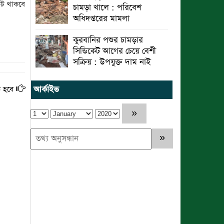
কট থাকবে
চামড়া খালে : পরিবেশ
অধিদপ্তরের মামলা
কুরবানির পশুর চামড়ার
সিন্ডিকেট আগের চেয়ে বেশী
সক্রিয় : উপযুক্ত দাম নাই
ে হবে
আর্কাইভ