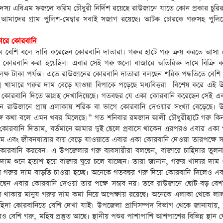
স্য এবিএম ফজলে করিম চৌধুরী নির্দিশ রয়েছে রাউজানে যাতে কোন প্রকার চুরির
 আমাদের গ্রাম পুলিশ-মেম্বার সবাই সজাগ রয়েছে। আটক চোরকে গরুসহ পুলি
ারে কোরবানি
 বেশি বলে দাবি করেছেন কোরবানি দাতারা। গরুর হাটে গরু ক্রয় করতে আস
োরবানি করা হয়েছিল। এবার সেই গরু গুলো বাজারে অতিরিক্ত দামে বিক্রি কর
ষ টাকা পর্যন্ত। এতে রাউজানের কোরবানি দাতারা বলছেন শরিক পদ্ধতিতে বেশি
্ন খামারে গরুর দাম বেড়ে যাওয়া বিপাকে পড়েছে মধ্যবিত্তরা। বিশেষ করে এই
করে কোরবানি দিতে আগ্রহ দেখাদিয়েছে। গতবছর যে একা কোরবানি করেছেন সেই এ
 রাউজানে প্রায় এলাকায় শরিক বা ভাগে কোরবানি দেওয়ার সংখ্যা বেড়েছে।
 সঙ্গে কথা বলে এমন খবর মিলেছে।” গত শনিবার রমজান আলী চৌধুরীহাটে গরু ক
বানি দিতাম, বর্তমানে আমার দুই ছেলে প্রবাসে থাকেন এরপরও এবার একা 
 দাম এবং জীবনযাত্রার ব্যয় বেড়ে যাওয়াতে এবার একা কোরবানি দেওয়া তারপক্ষে সম
োরবানি করবেন। এ উপজেলার গরু ব্যবসায়ীরা বলছেন, বাজারে চাহিদার তুল
দাম শুনে হতাশ হয়ে বাজার ঘুরে চলে যাচ্ছেন। তারা জানান, গরুর খাদ্যর দাম
ে গরুর দাম বাড়তি চাওয়া হচ্ছে। অনেকে গতবছর গরু দিয়ে কোরবানি দিলেও এ
ন এবার কোরবানি দেওয়া তার পক্ষে সম্ভব নয়। তবে রাউজানে ছোট-বড় বেশক
ময় থাকায় মানুষ গরুর দাম কমা নিয়ে অপেক্ষায় রয়েছে। অনেকে এলাকা থেকে ল
াহিদা কোরবানিতে বেশি দেখা যাই। উপজেলা প্রাণিসম্পদ বিভাগ থেকে জানাযায়,
ও বেশি গরু, মহিষ প্রস্তুত আছে। স্থানীয় পশুর পাশাপাশি আশপাশের বিভিন্ন স্থান 