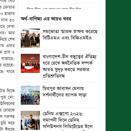
িংক সিটি
 ক্রেতার
তিন দিন পর ব্রহ্মপুত্র নদে নিখোঁজ
৮০ হাজার
সাইফুলের মরদেহ গফরগাঁও থেকে উদ্ধার
অর্থ-বাণিজ্য এর আরও খবর
২ লাখ ৫০
রতে দেখা
ব্রহ্মপুত্র নদে নিখোঁজ কৃষকের সন্ধান
সমঝোতা স্মারক স্বাক্ষর করেছে
াদের। আর
মেলেনি
বিটিএমএ এবং বিজিএমইএ
নিয়ে শেষ
দাম এবার
রাঙ্গুনিয়ায় জুলাই গণঅভ্যুত্থান দিবস
 প্রায় ২
পালিত
বাংলাদেশ-চীন বন্ধুত্বের ঐতিহ্য
 বাজারে।
ধরে রেখে অর্থনৈতিক সম্পর্ক
য় রয়েছে।
পার্বতীপুরে জুলাই গণঅভ্যুত্থান দিবস
আরও সুদৃঢ় করতে সরকার
ছে। যাতে
পালন
প্রতিশ্রুতিবদ্ধ
আত্রাইয়ে যথাযোগ্য মর্যাদায় ‘জুলাই
মিরপুর আবাসন মেলায়
টার দিকে
গণঅভ্যুত্থান দিবস’ পালিত
দর্শনার্থীদের ব্যাপক সাড়া
ুত্র মো:
ইউনিয়নের
ঝালকাঠিতে জুলাই গণঅভ্যুত্থান দিবস
য়ে চোরকে
পালিত
ডেনিম এক্সপো ২০২৬:
সে গরুসহ
সমাপনী দিনে ডেনিম
চুরি করে
রাবিপ্রবি’তে ‘জুলাই গণঅভ্যুত্থান
সলিউশনস লিমিটেডের স্টলে
ানি ঈদকে
দিবস-২০২৬’ উদযাপিত