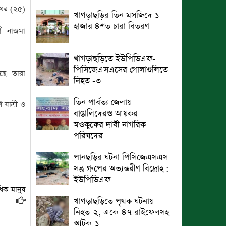
া ধর (২৫)
খাগড়াছড়ির তিন মসজিদে ১
হাজার ৪শত চারা বিতরণ
রী নাজমা
খাগড়াছড়িতে ইউপিডিএফ-
পিসিজেএসএসের গোলাগুলিতে
়ছে। তারা
নিহত -৩
তিন পার্বত্য জেলায়
 যাত্রী ও
বাঙালিদেরও আয়কর
মওকুফের দাবী নাগরিক
পরিষদের
পানছড়ির ঘটনা পিসিজেএসএস
সন্তু গ্রুপের অভ্যন্তরীণ বিদ্রোহ :
ইউপিডিএফ
ধিক মানুষ
খাগড়াছড়িতে পৃথক ঘটনায়
নিহত-২, একে-৪৭ রাইফেলসহ
আটক-১