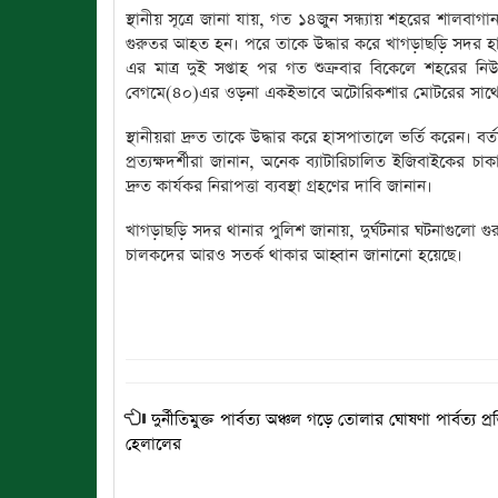
স্থানীয় সূত্রে জানা যায়, গত ১৪জুন সন্ধ্যায় শহরের শালবাগ
গুরুতর আহত হন। পরে তাকে উদ্ধার করে খাগড়াছড়ি সদর হ
এর মাত্র দুই সপ্তাহ পর গত শুক্রবার বিকেলে শহরের নিউজ
বেগমে(৪০)এর ওড়না একইভাবে অটোরিকশার মোটরের সাথে পে
স্থানীয়রা দ্রুত তাকে উদ্ধার করে হাসপাতালে ভর্তি করেন। বর
প্রত্যক্ষদর্শীরা জানান, অনেক ব্যাটারিচালিত ইজিবাইকের চাকা 
দ্রুত কার্যকর নিরাপত্তা ব্যবস্থা গ্রহণের দাবি জানান।
খাগড়াছড়ি সদর থানার পুলিশ জানায়, দুর্ঘটনার ঘটনাগুলো গুরু
চালকদের আরও সতর্ক থাকার আহ্বান জানানো হয়েছে।
দুর্নীতিমুক্ত পার্বত্য অঞ্চল গড়ে তোলার ঘোষণা পার্বত্য প্রতি
হেলালের