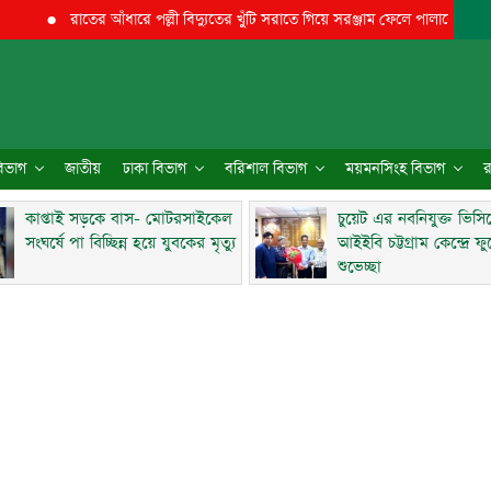
●
রাতের আঁধারে পল্লী বিদ্যুতের খুঁটি সরাতে গিয়ে সরঞ্জাম ফেলে পালালো
●
মিরসরাইয়
 বিভাগ
জাতীয়
ঢাকা বিভাগ
বরিশাল বিভাগ
ময়মনসিংহ বিভাগ
র
কাপ্তাই সড়কে বাস- মোটরসাইকেল
চুয়েট এর নবনিযুক্ত ভিসি
সংঘর্ষে পা বিচ্ছিন্ন হয়ে যুবকের মৃত্যু
আইইবি চট্টগ্রাম কেন্দ্রে ফ
শুভেচ্ছা