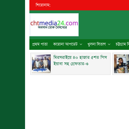
শিরোনাম:
প্রথম পাতা
করোনা আপডেট
খুলনা বিভাগ
চট্টগ্রাম
মিরসরাইয়ে ৪০ হাজার ৫শত পিস
ইয়াবা সহ গ্রেফতার-৩