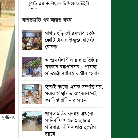
চুয়েট এর নবনিযুক্ত ভিসিকে আইইবি
চট্টগ্রাম কেন্দ্রে ফুলেল শুভেচ্ছা
খাগড়াছড়ি এর আরও খবর
বৈষম্যহীন মানবিক রাষ্ট্র গঠন করে জুলাই
শহীদদের প্রতি শ্রদ্ধা জানাতে হবে :
খাগড়াছড়ি পৌরসভার ১৩৯
জননেতা সাইফুল হক
কোটি টাকার উন্মুক্ত বাজেট
ঘোষণা
তিন দিন পর ব্রহ্মপুত্র নদে নিখোঁজ
সাইফুলের মরদেহ গফরগাঁও থেকে উদ্ধার
আত্মমর্যাদাশীল রাষ্ট্র প্রতিষ্ঠায়
সরকার বদ্ধপরিকর : পার্বত্য
ব্রহ্মপুত্র নদে নিখোঁজ কৃষকের সন্ধান
প্রতিমন্ত্রী ব্যারিস্টার মীর হেলাল
মেলেনি
জুলাই কারো একক সম্পত্তি নয়,
রাঙ্গুনিয়ায় জুলাই গণঅভ্যুত্থান দিবস
সবার সম্মিলিত আন্দোলনেই
পালিত
ফ্যাসিস্ট হাসিনার পতন
পার্বতীপুরে জুলাই গণঅভ্যুত্থান দিবস
খাগড়াছড়ির বন্যায় এখনো
পালন
ুর্ঘটনায়
পানিবন্দি সাড়ে ৩ হাজার
পরিবার, দীঘিনালায় দুর্ভোগ
আত্রাইয়ে যথাযোগ্য মর্যাদায় ‘জুলাই
চরমে
গণঅভ্যুত্থান দিবস’ পালিত