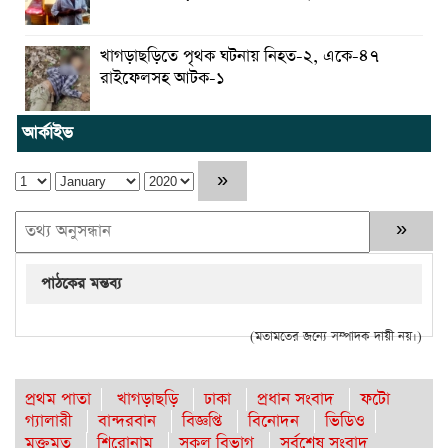
খাগড়াছড়িতে পৃথক ঘটনায় নিহত-২, একে-৪৭
রাইফেলসহ আটক-১
আর্কাইভ
পাঠকের মন্তব্য
(মতামতের জন্যে সম্পাদক দায়ী নয়।)
প্রথম পাতা
খাগড়াছড়ি
ঢাকা
প্রধান সংবাদ
ফটো
গ্যালারী
বান্দরবান
বিজ্ঞপ্তি
বিনোদন
ভিডিও
মুক্তমত
শিরোনাম
সকল বিভাগ
সর্বশেষ সংবাদ