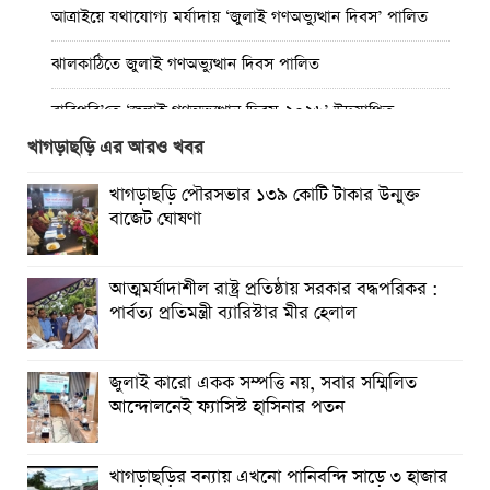
আত্রাইয়ে যথাযোগ্য মর্যাদায় ‘জুলাই গণঅভ্যুত্থান দিবস’ পালিত
ঝালকাঠিতে জুলাই গণঅভ্যুত্থান দিবস পালিত
রাবিপ্রবি’তে ‘জুলাই গণঅভ্যুত্থান দিবস-২০২৬’ উদযাপিত
খাগড়াছড়ি এর আরও খবর
প্রত্যেক অপরাধীর বিচার এ দেশেই হবে, সে যত শক্তিশালীই হোক
না কেন”-চট্টগ্রামে জুলাই গণঅভ্যুত্থান দিবসে ব্যারিস্টার মীর হেলাল
খাগড়াছড়ি পৌরসভার ১৩৯ কোটি টাকার উন্মুক্ত
বাজেট ঘোষণা
গণঅভ্যুত্থানের অর্জন আজ রাজনৈতিক মাফিয়া ও দুর্বৃত্তায়নের
খপ্পরে : আবু হাসান টিপু
আত্মমর্যাদাশীল রাষ্ট্র প্রতিষ্ঠায় সরকার বদ্ধপরিকর :
রাঙামাটিতে “ফিরে দেখা রক্তঝরা জুলাই-আগস্ট প্রত্যাশা আর প্রাপ্তি
পার্বত্য প্রতিমন্ত্রী ব্যারিস্টার মীর হেলাল
শীর্ষক “কথকতা” অনুষ্ঠান অনুষ্ঠিত
ছুটির রাতে খোলা ভূমি অফিস, ভেতরে তহশিলদার
জুলাই কারো একক সম্পত্তি নয়, সবার সম্মিলিত
আন্দোলনেই ফ্যাসিস্ট হাসিনার পতন
খাগড়াছড়ির বন্যায় এখনো পানিবন্দি সাড়ে ৩ হাজার