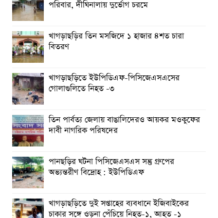
পরিবার, দীঘিনালায় দুর্ভোগ চরমে
খাগড়াছড়ির তিন মসজিদে ১ হাজার ৪শত চারা
বিতরণ
খাগড়াছড়িতে ইউপিডিএফ-পিসিজেএসএসের
গোলাগুলিতে নিহত -৩
তিন পার্বত্য জেলায় বাঙালিদেরও আয়কর মওকুফের
দাবী নাগরিক পরিষদের
পানছড়ির ঘটনা পিসিজেএসএস সন্তু গ্রুপের
অভ্যন্তরীণ বিদ্রোহ : ইউপিডিএফ
খাগড়াছড়িতে দুই সপ্তাহের ব্যবধানে ইজিবাইকের
চাকার সঙ্গে ওড়না পেঁচিয়ে নিহত-১, আহত -১