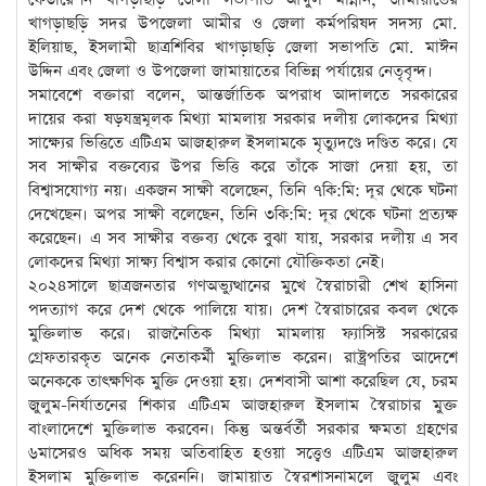
খাগড়াছড়ি সদর উপজেলা আমীর ও জেলা কর্মপরিষদ সদস্য মো.
ইলিয়াছ, ইসলামী ছাত্রশিবির খাগড়াছড়ি জেলা সভাপতি মো. মাঈন
উদ্দিন এবং জেলা ও উপজেলা জামায়াতের বিভিন্ন পর্যায়ের নেতৃবৃন্দ।
সমাবেশে বক্তারা বলেন, আন্তর্জাতিক অপরাধ আদালতে সরকারের
দায়ের করা ষড়যন্ত্রমূলক মিথ্যা মামলায় সরকার দলীয় লোকদের মিথ্যা
সাক্ষ্যের ভিত্তিতে এটিএম আজহারুল ইসলামকে মৃত্যুদণ্ডে দণ্ডিত করে। যে
সব সাক্ষীর বক্তব্যের উপর ভিত্তি করে তাঁকে সাজা দেয়া হয়, তা
বিশ্বাসযোগ্য নয়। একজন সাক্ষী বলেছেন, তিনি ৭কি:মি: দূর থেকে ঘটনা
দেখেছেন। অপর সাক্ষী বলেছেন, তিনি ৩কি:মি: দূর থেকে ঘটনা প্রত্যক্ষ
করেছেন। এ সব সাক্ষীর বক্তব্য থেকে বুঝা যায়, সরকার দলীয় এ সব
লোকদের মিথ্যা সাক্ষ্য বিশ্বাস করার কোনো যৌক্তিকতা নেই।
২০২৪সালে ছাত্রজনতার গণঅভ্যুত্থানের মুখে স্বৈরাচারী শেখ হাসিনা
পদত্যাগ করে দেশ থেকে পালিয়ে যায়। দেশ স্বৈরাচারের কবল থেকে
মুক্তিলাভ করে। রাজনৈতিক মিথ্যা মামলায় ফ্যাসিস্ট সরকারের
গ্রেফতারকৃত অনেক নেতাকর্মী মুক্তিলাভ করেন। রাষ্ট্রপতির আদেশে
অনেককে তাৎক্ষণিক মুক্তি দেওয়া হয়। দেশবাসী আশা করেছিল যে, চরম
জুলুম-নির্যাতনের শিকার এটিএম আজহারুল ইসলাম স্বৈরাচার মুক্ত
বাংলাদেশে মুক্তিলাভ করবেন। কিন্তু অন্তর্বর্তী সরকার ক্ষমতা গ্রহণের
৬মাসেরও অধিক সময় অতিবাহিত হওয়া সত্ত্বেও এটিএম আজহারুল
ইসলাম মুক্তিলাভ করেননি। জামায়াত স্বৈরশাসনামলে জুলুম এবং