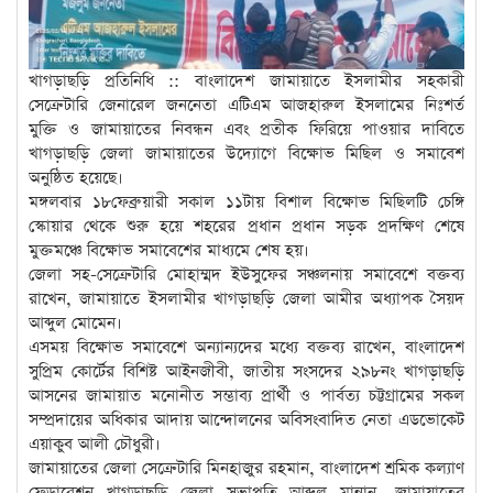
খাগড়াছড়ি প্রতিনিধি :: বাংলাদেশ জামায়াতে ইসলামীর সহকারী
সেক্রেটারি জেনারেল জননেতা এটিএম আজহারুল ইসলামের নিঃশর্ত
মুক্তি ও জামায়াতের নিবন্ধন এবং প্রতীক ফিরিয়ে পাওয়ার দাবিতে
খাগড়াছড়ি জেলা জামায়াতের উদ্যোগে বিক্ষোভ মিছিল ও সমাবেশ
অনুষ্ঠিত হয়েছে।
মঙ্গলবার ১৮ফেব্রুয়ারী সকাল ১১টায় বিশাল বিক্ষোভ মিছিলটি চেঙ্গি
স্কোয়ার থেকে শুরু হয়ে শহরের প্রধান প্রধান সড়ক প্রদক্ষিণ শেষে
মুক্তমঞ্চে বিক্ষোভ সমাবেশের মাধ্যমে শেষ হয়।
জেলা সহ-সেক্রেটারি মোহাম্মদ ইউসুফের সঞ্চলনায় সমাবেশে বক্তব্য
রাখেন, জামায়াতে ইসলামীর খাগড়াছড়ি জেলা আমীর অধ্যাপক সৈয়দ
আব্দুল মোমেন।
এসময় বিক্ষোভ সমাবেশে অন্যান্যদের মধ্যে বক্তব্য রাখেন, বাংলাদেশ
সুপ্রিম কোর্টের বিশিষ্ট আইনজীবী, জাতীয় সংসদের ২৯৮নং খাগড়াছড়ি
আসনের জামায়াত মনোনীত সম্ভাব্য প্রার্থী ও পার্বত্য চট্টগ্রামের সকল
সম্প্রদায়ের অধিকার আদায় আন্দোলনের অবিসংবাদিত নেতা এডভোকেট
এয়াকুব আলী চৌধুরী।
জামায়াতের জেলা সেক্রেটারি মিনহাজুর রহমান, বাংলাদেশ শ্রমিক কল্যাণ
ফেডারেশন খাগড়াছড়ি জেলা সভাপতি আব্দুল মান্নান, জামায়াতের