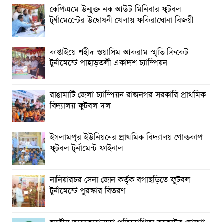
না কেন”-চট্টগ্রামে জুলাই গণঅভ্যুত্থান দিবসে ব্যারিস্টার মীর হেলাল
কেপিএমে উন্মুক্ত নক আউট মিনিবার ফুটবল
টুর্ণামেন্টেের উদ্বোধনী খেলায় ফকিরাঘোনা বিজয়ী
গণঅভ্যুত্থানের অর্জন আজ রাজনৈতিক মাফিয়া ও দুর্বৃত্তায়নের
খপ্পরে : আবু হাসান টিপু
কাপ্তাইয়ে শহীদ ওয়াসিম আকরাম স্মৃতি ক্রিকেট
রাঙামাটিতে “ফিরে দেখা রক্তঝরা জুলাই-আগস্ট প্রত্যাশা আর প্রাপ্তি
টুর্নামেন্টে পাহাড়তলী একাদশ চ্যাম্পিয়ন
শীর্ষক “কথকতা” অনুষ্ঠান অনুষ্ঠিত
ছুটির রাতে খোলা ভূমি অফিস, ভেতরে তহশিলদার
রাঙামাটি জেলা চ্যাম্পিয়ন রাজনগর সরকারি প্রাথমিক
বিদ্যালয় ফুটবল দল
ইসলামপুর ইউনিয়নের প্রাথমিক বিদ্যালয় গোল্ডকাপ
ফুটবল টুর্নামেন্ট ফাইনাল
নানিয়ারচর সেনা জোন কর্তৃক বগাছড়িতে ফুটবল
টুর্নামেন্টে পুরস্কার বিতরণ