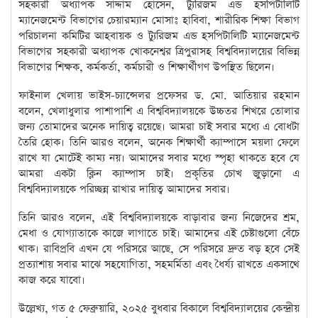
সহকারী অধ্যাপক সাদ্দাম হোসেন, ট্যুরিজম এন্ড হসপিটালিটি
ম্যানেজমেন্ট বিভাগের চেয়ারম্যান মোসাঃ হাবিবা, শারীরিক শিক্ষা বিভাগ
পরিচালনা কমিটির আহবায়ক ও ট্যুরিজম এন্ড হসপিটালিটি ম্যানেজমেন্ট
বিভাগের সহকারী অধ্যাপক খোকনেশ্বর ত্রিপুরাসহ বিশ্ববিদ্যালয়ের বিভিন্ন
বিভাগের শিক্ষক, কর্মকর্তা, কর্মচারী ও শিক্ষার্থীগণ উপস্থিত ছিলেন।
ফাইনাল খেলায় ভাইস-চ্যান্সেলর প্রফেসর ড. মো. আতিয়ার রহমান
বলেন, খেলাধুলার পাশাপাশি এ বিশ্ববিদ্যালয়কে উচ্চতর শিখরে তোলার
জন্য তোমাদের অনেক দায়িত্ব রয়েছে। আমরা চাই সবার মধ্যে এ বোধটা
তৈরি হোক। তিনি আরও বলেন, অনেক শিক্ষার্থী ক্যাম্পাসে ময়লা ফেলে
রাখে যা মোটেই কাম্য নয়। আমাদের সবার মধ্যে স্পৃহা থাকতে হবে যে
আমরা একটা ক্লিন ক্যাম্পাস চাই। প্রকৃতির চোখ জুড়ানো এ
বিশ্ববিদ্যালয়কে পরিচ্ছন্ন রাখার দায়িত্ব আমাদের সবার।
তিনি আরও বলেন, এই বিশ্ববিদ্যালয়কে বাড়াবার জন্য নিজেদের শ্রম,
মেধা ও যোগ্যাতাকে কাজে লাগাতে চাই। আমাদের এই চেষ্টাগুলো বেঁচে
থাক। রাবিপ্রবি এখন যে পরিসরে আছে, সে পরিসরে দ্রুত বড় হবে সেই
প্রত্যাশায় সবার মাঝে সহযোগিতা, সহমর্মিতা এবং ধৈর্য্য রাখতে একসাথে
কাজ করে যাবো।
উল্লেখ্য, গত ৫ ফেব্রুয়ারি, ২০২৫ বুধবার বিকালে বিশ্ববিদ্যালয়ের কেন্দ্রীয়