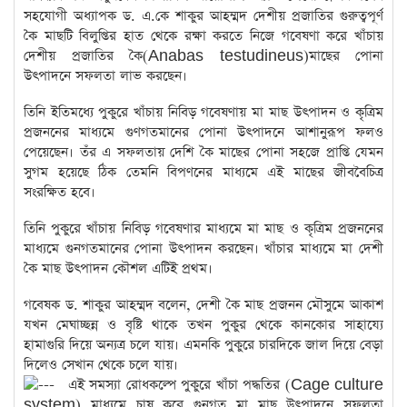
সহযোগী অধ্যাপক ড. এ.কে শাকুর আহম্মদ দেশীয় প্রজাতির গুরুত্বপূর্ণ
কৈ মাছটি বিলুপ্তির হাত থেকে রক্ষা করতে নিজে গবেষণা করে খাঁচায়
দেশীয় প্রজাতির কৈ(Anabas testudineus)মাছের পোনা
উৎপাদনে সফলতা লাভ করছেন।
তিনি ইতিমধ্যে পুকুরে খাঁচায় নিবিড় গবেষণায় মা মাছ উৎপাদন ও কৃত্রিম
প্রজননের মাধ্যমে গুণগতমানের পোনা উৎপাদনে আশানুরূপ ফলও
পেয়েছেন। তঁর এ সফলতায় দেশি কৈ মাছের পোনা সহজে প্রাপ্তি যেমন
সুগম হয়েছে ঠিক তেমনি বিপণনের মাধ্যমে এই মাছের জীববৈচিত্র
সংরক্ষিত হবে।
তিনি পুকুরে খাঁচায় নিবিড় গবেষণার মাধ্যমে মা মাছ ও কৃত্রিম প্রজননের
মাধ্যমে গুনগতমানের পোনা উৎপাদন করছেন। খাঁচার মাধ্যমে মা দেশী
কৈ মাছ উৎপাদন কৌশল এটিই প্রথম।
গবেষক ড. শাকুর আহম্মদ বলেন, দেশী কৈ মাছ প্রজনন মৌসুমে আকাশ
যখন মেঘাচ্ছন্ন ও বৃষ্টি থাকে তখন পুকুর থেকে কানকোর সাহায্যে
হামাগুরি দিয়ে অন্যত্র চলে যায়। এমনকি পুকুরে চারদিকে জাল দিয়ে বেড়া
দিলেও সেখান থেকে চলে যায়।
এই সমস্যা রোধকল্পে পুকুরে খাঁচা পদ্ধতির (Cage culture
system) মাধ্যমে চাষ করে গুনগত মা মাছ উৎপাদনে সফলতা