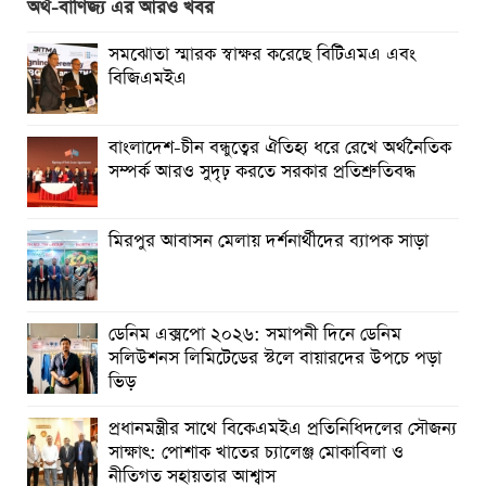
অর্থ-বাণিজ্য এর আরও খবর
প্রত্যেক অপরাধীর বিচার এ দেশেই হবে, সে যত শক্তিশালীই হোক
না কেন”-চট্টগ্রামে জুলাই গণঅভ্যুত্থান দিবসে ব্যারিস্টার মীর হেলাল
সমঝোতা স্মারক স্বাক্ষর করেছে বিটিএমএ এবং
বিজিএমইএ
গণঅভ্যুত্থানের অর্জন আজ রাজনৈতিক মাফিয়া ও দুর্বৃত্তায়নের
খপ্পরে : আবু হাসান টিপু
বাংলাদেশ-চীন বন্ধুত্বের ঐতিহ্য ধরে রেখে অর্থনৈতিক
রাঙামাটিতে “ফিরে দেখা রক্তঝরা জুলাই-আগস্ট প্রত্যাশা আর প্রাপ্তি
সম্পর্ক আরও সুদৃঢ় করতে সরকার প্রতিশ্রুতিবদ্ধ
শীর্ষক “কথকতা” অনুষ্ঠান অনুষ্ঠিত
ছুটির রাতে খোলা ভূমি অফিস, ভেতরে তহশিলদার
মিরপুর আবাসন মেলায় দর্শনার্থীদের ব্যাপক সাড়া
ডেনিম এক্সপো ২০২৬: সমাপনী দিনে ডেনিম
সলিউশনস লিমিটেডের স্টলে বায়ারদের উপচে পড়া
ভিড়
প্রধানমন্ত্রীর সাথে বিকেএমইএ প্রতিনিধিদলের সৌজন্য
সাক্ষাৎ: পোশাক খাতের চ্যালেঞ্জ মোকাবিলা ও
নীতিগত সহায়তার আশ্বাস