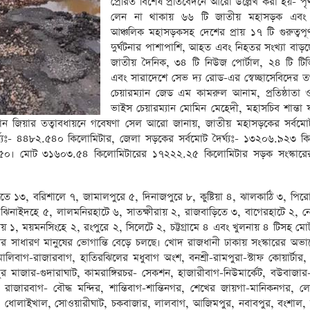
প্রেরিত বিশেষ প্রতিবেদনে আরো উল্লেখ করা হয়- প
লেন না থাকায় ৬৬ টি জাতীয় মহাসড়ক এবং
আঞ্চলিক মহাসড়কসহ দেশের প্রায় ১৭ টি গুরুত্বপূর্
দুর্ঘটনার পাশাপাশি, আহত এবং নিহতর সংখ্যা বাড়ছ
জাতীয় দৈনিক, ৩৪ টি নিউজ পোর্টাল, ২৪ টি টিভি
এবং সারাদেশে সেভ দ্য রোড-এর স্বেচ্ছাসেবিদের তথ
চেয়ারম্যান জেড এম কামরুল আনাম, প্রতিষ্ঠাতা 
ভাইস চেয়ারম্যান মোমিন মেহেদী, মহাসচিব শান্তা 
ান জিয়ার তত্বাবধায়নে গবেষণা সেল আরো জানায়, জাতীয় মহাসড়কের সর্বমোট দ
্যঃ- ৪৪৮২.৫৪০ কিলোমিটার, জেলা সড়কের সর্বমোট দৈর্ঘ্যঃ- ১৩২০৬.৯২৩ ক
৮.০৫০। মোট ৩১৬০৩.৫৪ কিলোমিটারের ১৭২২২.২৫ কিলোমিটার সড়ক সংস্কারে
শাহীতে ১৩, বরিশালে ৭, জামালপুরে ৫, দিনাজপুরে ৮, কুষ্টিয়া ৪, ঝালকাঠি ৩, পি
 ৩, ঝিনাইদহে ৫, লালমনিরহাটে ৬, সাতক্ষীরায় ২, রাজবাড়িতে ৩, বাগেরহাটে ২, ন
লায় ১, ময়মনসিংহে ২, রংপুরে ২, সিলেটে ২, চট্টগ্রামে ৪ এবং খুলনায় ৪ টিসহ ম
ছে আর সাধারণ মানুষের ভোগান্তি বেড়ে চলছে। খোদ রাজধানী ঢাকায় সংস্কারের অভা
ালিবাগ-রাজারবাগ, হাতিরঝিলের মধুবাগ অংশ, বনশ্রী-রামপুরা-স্টাফ কোয়ার্টার,
িরপুর মাজার-গুদারাঘাট, কামরাঙ্গিরচর- সেকশন, হাজারীবাগ-নিউমার্কেট, বউবাজার
গ, রাজারবাগ- বৌদ্ধ মন্দির, শান্তিবাগ-শান্তিনগর, শেখের জায়গা-মানিকনগর, ল
ট্যান্ড, ধোলাইখাল, সোওয়ারীঘাট, চকবাজার, লালবাগ, আজিমপুর, নবাবপুর, বংশাল,