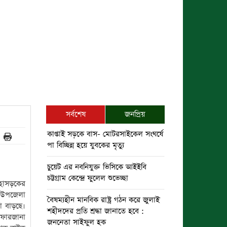
সর্বশেষ
জনপ্রিয়
কাপ্তাই সড়কে বাস- মোটরসাইকেল সংঘর্ষে
পা বিচ্ছিন্ন হয়ে যুবকের মৃত্যু
চুয়েট এর নবনিযুক্ত ভিসিকে আইইবি
চট্টগ্রাম কেন্দ্রে ফুলেল শুভেচ্ছা
হাসড়কের
 উপজেলা
বৈষম্যহীন মানবিক রাষ্ট্র গঠন করে জুলাই
া বাড়ছে।
শহীদদের প্রতি শ্রদ্ধা জানাতে হবে :
 ফারজানা
জননেতা সাইফুল হক