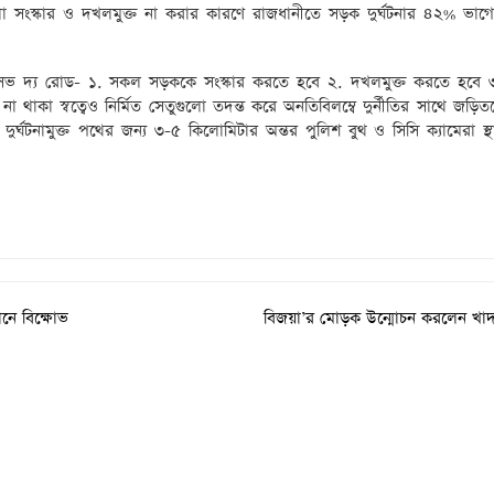
ুলো সংস্কার ও দখলমুক্ত না করার কারণে রাজধানীতে সড়ক দুর্ঘটনার ৪২% ভাগ
 সেভ দ্য রোড- ১. সকল সড়ককে সংস্কার করতে হবে ২. দখলমুক্ত করতে হবে
কা স্বত্বেও নির্মিত সেতুগুলো তদন্ত করে অনতিবিলম্বে দুর্নীতির সাথে জড়িতদে
ুর্ঘটনামুক্ত পথের জন্য ৩-৫ কিলোমিটার অন্তর পুলিশ বুথ ও সিসি ক্যামেরা স্
নে বিক্ষোভ
বিজয়া’র মোড়ক উন্মোচন করলেন খাদ্যমন