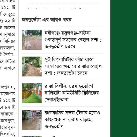
ৃথক বাইক
 ১২১ টি
তিন দিন পর ব্রহ্মপুত্র নদে নিখোঁজ
ণ সেতুতে
সাইফুলের মরদেহ গফরগাঁও থেকে উদ্ধার
জনদুর্ভোগ এর আরও খবর
ে। ২২ টি
-চ্যানেল
ব্রহ্মপুত্র নদে নিখোঁজ কৃষকের সন্ধান
নবীগঞ্জে রসুলগঞ্জ-বাউসা
্যানুসারে
মেলেনি
গুরুত্বপূর্ণ সড়কের বেহাল দশা :
ও সিনিয়র
জনদুর্ভোগ চরমে
ফারজানা,
রাঙ্গুনিয়ায় জুলাই গণঅভ্যুত্থান দিবস
ৈর্ঘ্যঃ-
পালিত
দুই কিলোমিটার কাঁচা রাস্তা
িলোমিটার
সংস্কারের অভাবে রাস্তার বেহাল
র অভাবে
পার্বতীপুরে জুলাই গণঅভ্যুত্থান দিবস
দশা : জনদুর্ভোগ চরমে
পালন
রাস্তা বিলীন, চরম দুর্ভোগে
রোজপুর ৪,
আত্রাইয়ে যথাযোগ্য মর্যাদায় ‘জুলাই
বালিহাটা কমিউনিটি ক্লিনিকের
েত্রকোণায়
গণঅভ্যুত্থান দিবস’ পালিত
সেবাগ্রহীতারা
োট ১১২ টি
বে ৮২ টি
ঝালকাঠিতে জুলাই গণঅভ্যুত্থান দিবস
ঝালকাঠির সড়ক টেন্ডার হলেও
 বাসাবো-
পালিত
কাজ শুরু না করায় বাড়ছে
-রামপুরা,
জনদুর্ভোগ
োহারপুল-
রাবিপ্রবি’তে ‘জুলাই গণঅভ্যুত্থান
 খিলগাঁও,
দিবস-২০২৬’ উদযাপিত