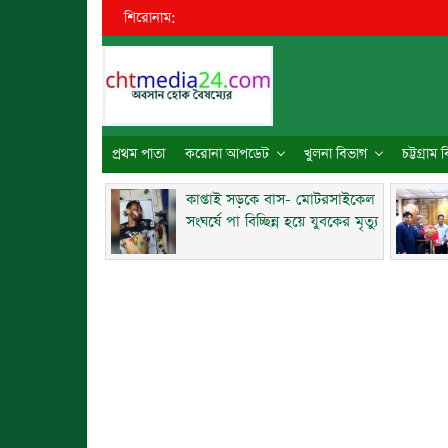
শিরোনাম:
প্রথম পাতা
করোনা আপডেট
খুলনা বিভাগ
চট্টগ্রাম
কাপ্তাই সড়কে বাস- মোটরসাইকেল
সংঘর্ষে পা বিচ্ছিন্ন হয়ে যুবকের মৃত্যু