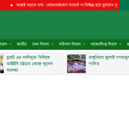
●
কাপ্তাই সড়কে বাস- মোটরসাইকেল সংঘর্ষে পা বিচ্ছিন্ন হয়ে যুবকের মৃত্যু
●
চুয়েট এ
 বিভাগ
জাতীয়
ঢাকা বিভাগ
বরিশাল বিভাগ
ময়মনসিংহ বিভাগ
র
চুয়েট এর নবনিযুক্ত ভিসিকে
রাঙ্গুনিয়ায় জুলাই গণঅভ্য
আইইবি চট্টগ্রাম কেন্দ্রে ফুলেল
পালিত
শুভেচ্ছা