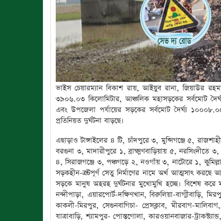
ভাইস চেয়ারম্যান বিকাশ রায়, আইয়ুব রানা, জিয়াউর রহম
৩৯০৬.০৩ কিলোমিটার, আঞ্চলিক মহাসড়কের সর্বমোট দৈর্ঘ
এবং উপজেলা পর্যায়ের সড়কের সর্বমোট দৈর্ঘ্য ১০০০
প্রতিনিয়ত দুর্ঘটনা বাড়ছে।
এছাড়াও টাঙ্গাইলের ৪ টি, চাঁদপুরে ৩, মুন্সিগঞ্জে ৫, রাজ
বরগুনা ৩, মাদারীপুরে ১, ব্রাক্ষ্মণবাড়িয়ায় ৫, নরসিংদীতে
৪, সিরাজগঞ্জে ৩, পঞ্চগড়ে ২, নওগাঁয় ৩, নাটোরে ১, কুমিল্
সড়কহীন-ত্রুটপূর্ণ সেতু নির্মাণের নামে অর্থ আত্মসাৎ কর
সড়কে মানুষ অহরহ দুর্ঘটনার মুখোমুখি হচ্ছে। বিশেষ করে ম
নন্দীপাড়া, এয়ারপোর্ট-দক্ষিণখান, বিরুলিয়া-বাগ্মীবাড়ি, ম
কাকলী-মিরপুর, সেগুনবাগিচা- প্রেসক্লাব, মীরবাগ-মালিবা
যাত্রাবাড়ি, শ্যামপুর- পোস্তগোলা, কারওয়ানবাজার-ট্রাকস্