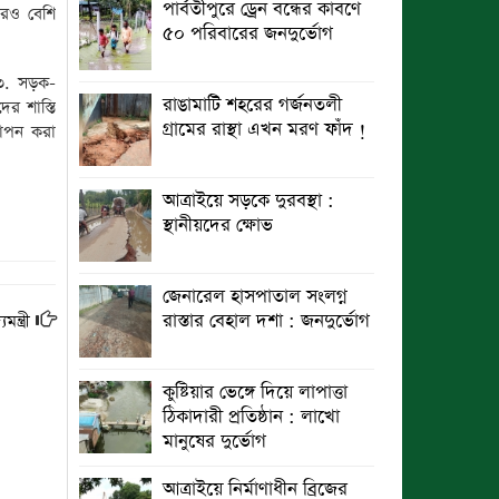
পার্বতীপুরে ড্রেন বন্ধের কাবণে
েরও বেশি
৫০ পরিবারের জনদুর্ভোগ
 ৩. সড়ক-
রাঙামাটি শহরের গর্জনতলী
র শাস্তি
গ্রামের রাস্থা এখন মরণ ফাঁদ !
থাপন করা
আত্রাইয়ে সড়কে দুরবস্থা :
স্থানীয়দের ক্ষোভ
জেনারেল হাসপাতাল সংলগ্ন
রাস্তার বেহাল দশা : জনদুর্ভোগ
্ত্রী
কুষ্টিয়ার ভেঙ্গে দিয়ে লাপাত্তা
ঠিকাদারী প্রতিষ্ঠান : লাখো
মানুষের দুর্ভোগ
আত্রাইয়ে নির্মাণাধীন ব্রিজের